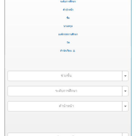
ระดับการศึกษา
คำนำหน้า
ชื่อ
นามสกุล
องค์กร/สถานศึกษา
วัด
สำนักเรียน
ช่วงชั้น
ระดับการศึกษา
คำนำหน้า