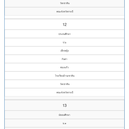
วัดเขาดิน
คณะจังหวัดกระบี่
12
ประถมศึกษา
ป.๖
เด็กหญิง
กันตา
ฟองแก้ว
โรงเรียนบ้านเขาดิน
วัดเขาดิน
คณะจังหวัดกระบี่
13
มัธยมศึกษา
ม.๑