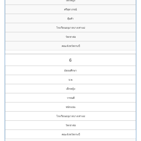
เด็กหญิง
ศรีสุดาภรณ์
ตุ้มคำ
โรงเรียนอนุบาลบางเท่าแม่
วัดเขาต่อ
คณะจังหวัดกระบี่
6
มัธยมศึกษา
ม.๒
เด็กหญิง
วรรณดี
หนักแน่น
โรงเรียนอนุบาลบางเท่าแม่
วัดเขาต่อ
คณะจังหวัดกระบี่