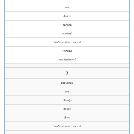
ม.๒
เด็กชาย
กิตติศักดิ์
เกยชัยภูมิ
โรงเรียนอนุบาลบางเท่าแม่
วัดเขาต่อ
คณะจังหวัดกระบี่
3
มัธยมศึกษา
ม.๒
เด็กหญิง
สุภาพร
เพ็งคง
โรงเรียนอนุบาลบางเท่าแม่