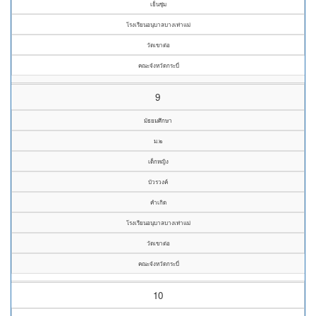
เย็นชุ่ม
โรงเรียนอนุบาลบางเท่าแม่
วัดเขาต่อ
คณะจังหวัดกระบี่
9
มัธยมศึกษา
ม.๒
เด็กหญิง
บัวรวงค์
คำเกิด
โรงเรียนอนุบาลบางเท่าแม่
วัดเขาต่อ
คณะจังหวัดกระบี่
10