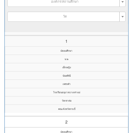
องค์กร/สถานศึกษา
วัด
1
มัธยมศึกษา
ม.๒
เด็กหญิง
นันธศิณี
เพชรคำ
โรงเรียนอนุบาลบางเท่าแม่
วัดเขาต่อ
คณะจังหวัดกระบี่
2
มัธยมศึกษา