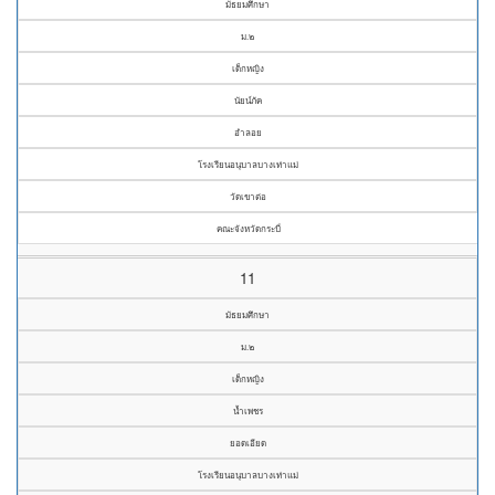
มัธยมศึกษา
ม.๒
เด็กหญิง
นัยน์ภัค
อำลอย
โรงเรียนอนุบาลบางเท่าแม่
วัดเขาต่อ
คณะจังหวัดกระบี่
11
มัธยมศึกษา
ม.๒
เด็กหญิง
น้ำเพชร
ยอดเอียด
โรงเรียนอนุบาลบางเท่าแม่