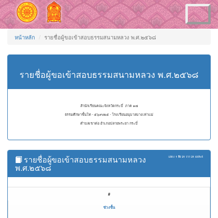
Toggle
navigation
หน้าหลัก
รายชื่อผู้ขอเข้าสอบธรรมสนามหลวง พ.ศ.๒๕๖๘
รายชื่อผู้ขอเข้าสอบธรรมสนามหลวง พ.ศ.๒๕๖๘
สำนักเรียนคณะจังหวัดกระบี่ ภาค ๑๗
ธรรมศึกษาชั้นโท - ๕๖๙๐๒๕ - โรงเรียนอนุบาลบางเท่าแม่
ตำบลเขาต่อ อำเภอปลายพระยา กระบี่
รายชื่อผู้ขอเข้าสอบธรรมสนามหลวง
แสดง
1 ถึง 21
จาก
21
ผลลัพธ์
พ.ศ.๒๕๖๘
#
ช่วงชั้น