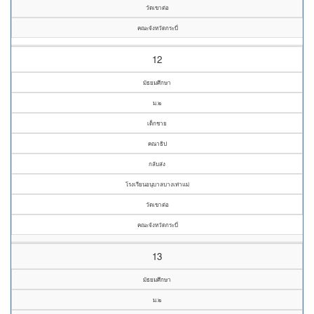
วัดเขาต่อ
คณะจังหวัดกระบี่
12
มัธยมศึกษา
ม.๒
เด็กชาย
คณาธิป
กลับส่ง
โรงเรียนอนุบาลบางเท่าแม่
วัดเขาต่อ
คณะจังหวัดกระบี่
13
มัธยมศึกษา
ม.๒