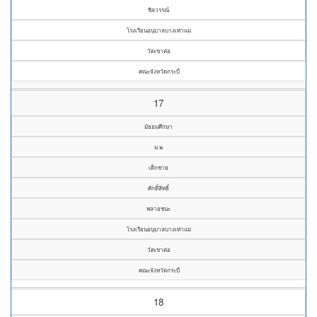
ชิลวรรณ์
โรงเรียนอนุบาลบางเท่าแม่
วัดเขาต่อ
คณะจังหวัดกระบี่
17
มัธยมศึกษา
ม.๒
เด็กชาย
ศักดิ์สิทธิ์
พลายชนะ
โรงเรียนอนุบาลบางเท่าแม่
วัดเขาต่อ
คณะจังหวัดกระบี่
18