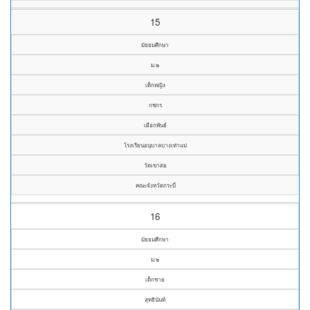
15
มัธยมศึกษา
ม.๒
เด็กหญิง
กชกร
เผือกพันธ์
โรงเรียนอนุบาลบางเท่าแม่
วัดเขาต่อ
คณะจังหวัดกระบี่
16
มัธยมศึกษา
ม.๒
เด็กชาย
สุทธินันท์