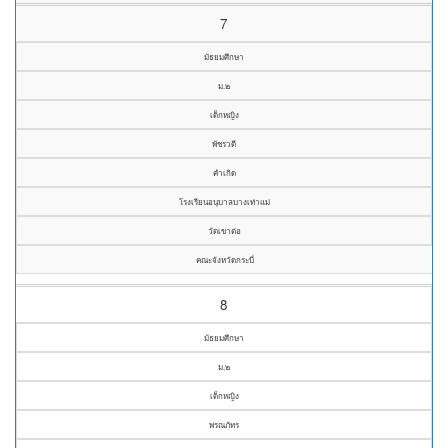
7
มัธยมศึกษา
ม.๒
เด็กหญิง
พัชรวดี
คำเกิด
โรงเรียนอนุบาลบางเท่าแม่
วัดเขาต่อ
คณะจังหวัดกระบี่
8
มัธยมศึกษา
ม.๒
เด็กหญิง
พรณภัทร