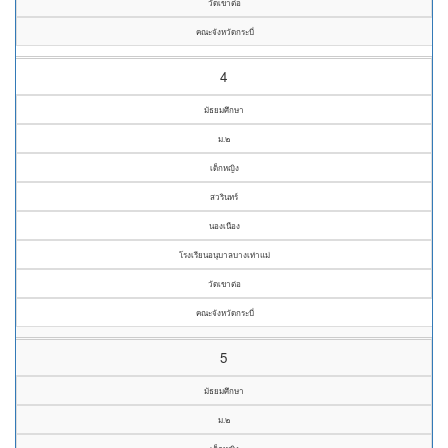
วัดเขาต่อ
คณะจังหวัดกระบี่
4
มัธยมศึกษา
ม.๒
เด็กหญิง
สวรินทร์
นองเนือง
โรงเรียนอนุบาลบางเท่าแม่
วัดเขาต่อ
คณะจังหวัดกระบี่
5
มัธยมศึกษา
ม.๒