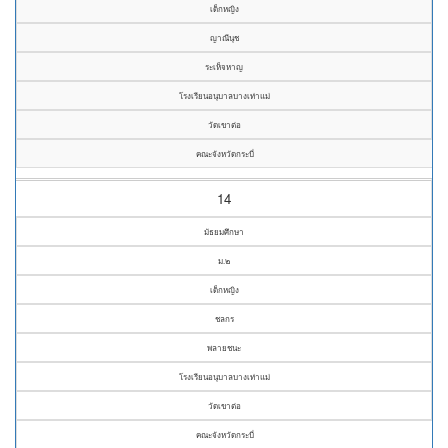
เด็กหญิง
ญาณีนุช
ระเห็จหาญ
โรงเรียนอนุบาลบางเท่าแม่
วัดเขาต่อ
คณะจังหวัดกระบี่
14
มัธยมศึกษา
ม.๒
เด็กหญิง
ชลกร
พลายชนะ
โรงเรียนอนุบาลบางเท่าแม่
วัดเขาต่อ
คณะจังหวัดกระบี่