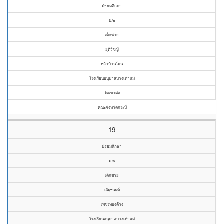
มัธยมศึกษา
ม.๒
เด็กชาย
ยุติวิชญ์
หล้าบ้านโพน
โรงเรียนอนุบาลบางเท่าแม่
วัดเขาต่อ
คณะจังหวัดกระบี่
19
มัธยมศึกษา
ม.๒
เด็กชาย
ณัฐชนนท์
เพชรทองด้วง
โรงเรียนอนุบาลบางเท่าแม่