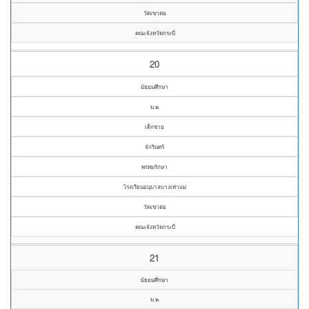
วัดเขาต่อ
คณะจังหวัดกระบี่
20
มัธยมศึกษา
ม.๒
เด็กชาย
จักรินทร์
พรหมรักษา
โรงเรียนอนุบาลบางเท่าแม่
วัดเขาต่อ
คณะจังหวัดกระบี่
21
มัธยมศึกษา
ม.๒