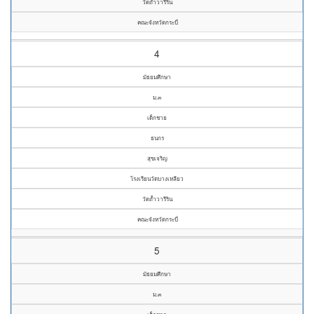
วัดถ้ำวารีริน
คณะจังหวัดกระบี่
4
มัธยมศึกษา
ม.๓
เด็กชาย
ธนกร
สุขเจริญ
โรงเรียนวัดบางเหลียว
วัดถ้ำวารีริน
คณะจังหวัดกระบี่
5
มัธยมศึกษา
ม.๓