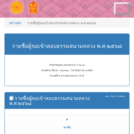
Toggle
navigation
หน้าหลัก
รายชื่อผู้ขอเข้าสอบธรรมสนามหลวง พ.ศ.๒๕๖๘
รายชื่อผู้ขอเข้าสอบธรรมสนามหลวง พ.ศ.๒๕๖๘
สำนักเรียนคณะจังหวัดกระบี่ ภาค ๑๗
ธรรมศึกษาชั้นเอก - ๕๖๙๐๒๖ - โรงเรียนบ้านบางเหลียว
ตำบลคีรีวง อำเภอปลายพระยา กระบี่
รายชื่อผู้ขอเข้าสอบธรรมสนามหลวง
แสดง
1 ถึง 8
จาก
8
ผลลัพธ์
พ.ศ.๒๕๖๘
#
ช่วงชั้น