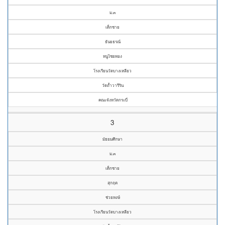
ม.๓
เด็กชาย
ธันยธรณ์
หนูไชยทอง
โรงเรียนวัดบางเหลียว
วัดถ้ำวารีริน
คณะจังหวัดกระบี่
3
มัธยมศึกษา
ม.๓
เด็กชาย
สุกฤต
ช่วยหงษ์
โรงเรียนวัดบางเหลียว