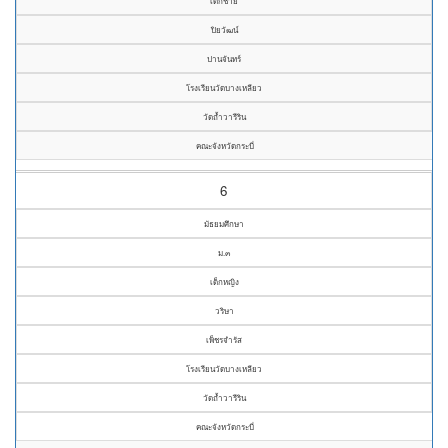
เด็กชาย
ปิยวัฒน์
ปานจันทร์
โรงเรียนวัดบางเหลียว
วัดถ้ำวารีริน
คณะจังหวัดกระบี่
6
มัธยมศึกษา
ม.๓
เด็กหญิง
วริษา
เพ็ชรจำรัส
โรงเรียนวัดบางเหลียว
วัดถ้ำวารีริน
คณะจังหวัดกระบี่