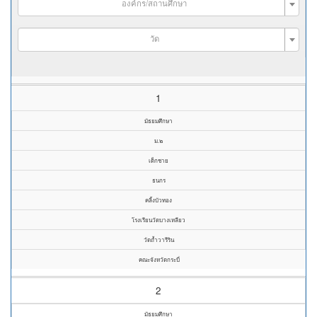
องค์กร/สถานศึกษา
วัด
1
มัธยมศึกษา
ม.๒
เด็กชาย
ธนกร
คลิ้งบัวทอง
โรงเรียนวัดบางเหลียว
วัดถ้ำวารีริน
คณะจังหวัดกระบี่
2
มัธยมศึกษา