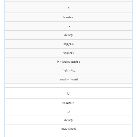
7
มัธยมศึกษา
ม.๓
เด็กหญิง
ธัญญชนก
ขวัญเดือน
โรงเรียนวัดบางเหลียว
วัดถ้ำวารีริน
คณะจังหวัดกระบี่
8
มัธยมศึกษา
ม.๓
เด็กหญิง
กัญญาลักษณ์