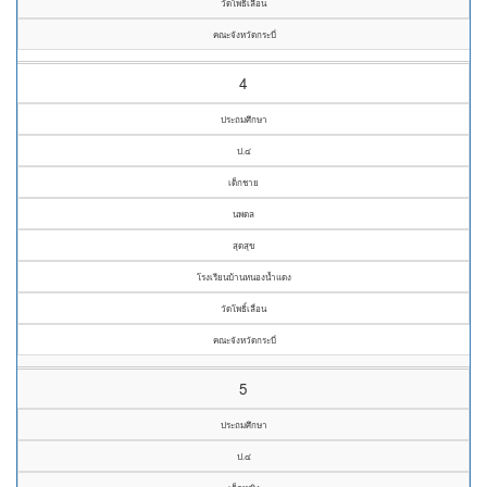
วัดโพธิ์เลื่อน
คณะจังหวัดกระบี่
4
ประถมศึกษา
ป.๔
เด็กชาย
นพดล
สุดสุข
โรงเรียนบ้านหนองน้ำแดง
วัดโพธิ์เลื่อน
คณะจังหวัดกระบี่
5
ประถมศึกษา
ป.๔