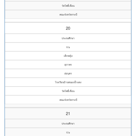
วัดโพธิ์เลื่อน
คณะจังหวัดกระบี่
20
ประถมศึกษา
ป.๖
เด็กหญิง
สุภาพร
ฮ่อบุตร
โรงเรียนบ้านหนองน้ำแดง
วัดโพธิ์เลื่อน
คณะจังหวัดกระบี่
21
ประถมศึกษา
ป.๖