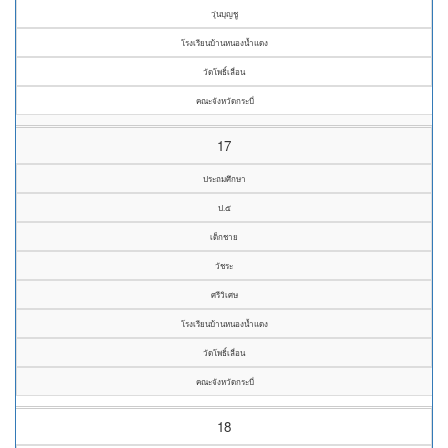
วุ่นบุญชู
โรงเรียนบ้านหนองน้ำแดง
วัดโพธิ์เลื่อน
คณะจังหวัดกระบี่
17
ประถมศึกษา
ป.๕
เด็กชาย
วัชระ
ศรีวิเศษ
โรงเรียนบ้านหนองน้ำแดง
วัดโพธิ์เลื่อน
คณะจังหวัดกระบี่
18