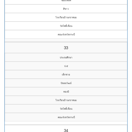
ชัยยะพงค์
สีขาว
โรงเรียนบ้านเขาพนม
วัดโพธิ์เลื่อน
คณะจังหวัดกระบี่
33
ประถมศึกษา
ป.๕
เด็กชาย
ปัณณวัฒน์
ทองมี
โรงเรียนบ้านเขาพนม
วัดโพธิ์เลื่อน
คณะจังหวัดกระบี่
34