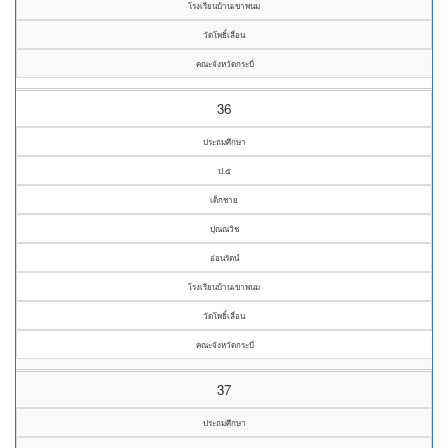
โรงเรียนบ้านเขาพนม
วัดโพธิ์เลื่อน
คณะจังหวัดกระบี่
36
ประถมศึกษา
ป.๕
เด็กชาย
ปุณณวิช
อ่อนรัตน์
โรงเรียนบ้านเขาพนม
วัดโพธิ์เลื่อน
คณะจังหวัดกระบี่
37
ประถมศึกษา