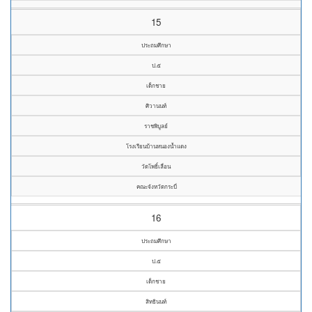
15
ประถมศึกษา
ป.๕
เด็กชาย
ศิวานนท์
ราชพิบูลย์
โรงเรียนบ้านหนองน้ำแดง
วัดโพธิ์เลื่อน
คณะจังหวัดกระบี่
16
ประถมศึกษา
ป.๕
เด็กชาย
สิทธินนท์