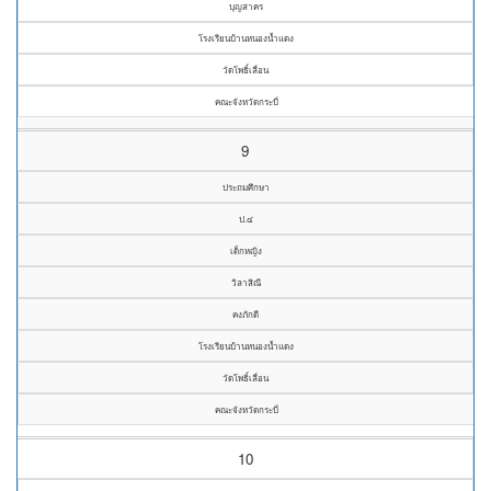
บุญสาคร
โรงเรียนบ้านหนองน้ำแดง
วัดโพธิ์เลื่อน
คณะจังหวัดกระบี่
9
ประถมศึกษา
ป.๔
เด็กหญิง
วิลาสิณี
คงภักดี
โรงเรียนบ้านหนองน้ำแดง
วัดโพธิ์เลื่อน
คณะจังหวัดกระบี่
10