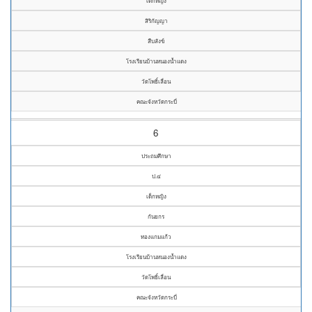
เด็กหญิง
สิริกัญญา
สืบสังข์
โรงเรียนบ้านหนองน้ำแดง
วัดโพธิ์เลื่อน
คณะจังหวัดกระบี่
6
ประถมศึกษา
ป.๔
เด็กหญิง
กันยกร
ทองแกมแก้ว
โรงเรียนบ้านหนองน้ำแดง
วัดโพธิ์เลื่อน
คณะจังหวัดกระบี่