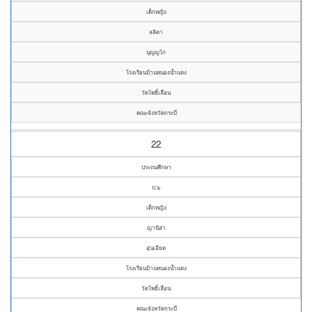
เด็กหญิง
ลลิตา
นุญญโก
โรงเรียนบ้านหนองน้ำแดง
วัดโพธิ์เลื่อน
คณะจังหวัดกระบี่
22
ประถมศึกษา
ป.๖
เด็กหญิง
ญานิสา
อุ่นเอียด
โรงเรียนบ้านหนองน้ำแดง
วัดโพธิ์เลื่อน
คณะจังหวัดกระบี่