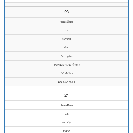
23
ประถมศึกษา
ป.๖
เด็กหญิง
ณิชา
ชัยชาญรัมย์
โรงเรียนบ้านหนองน้ำแดง
วัดโพธิ์เลื่อน
คณะจังหวัดกระบี่
24
ประถมศึกษา
ป.๔
เด็กหญิง
ปิ่นมนัส