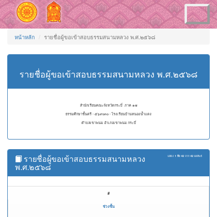
Toggle
navigation
หน้าหลัก
รายชื่อผู้ขอเข้าสอบธรรมสนามหลวง พ.ศ.๒๕๖๘
รายชื่อผู้ขอเข้าสอบธรรมสนามหลวง พ.ศ.๒๕๖๘
สำนักเรียนคณะจังหวัดกระบี่ ภาค ๑๗
ธรรมศึกษาชั้นตรี - ๕๖๙๐๓๐ - โรงเรียนบ้านหนองน้ำแดง
ตำบลเขาพนม อำเภอเขาพนม กระบี่
รายชื่อผู้ขอเข้าสอบธรรมสนามหลวง
แสดง
1 ถึง 42
จาก
42
ผลลัพธ์
พ.ศ.๒๕๖๘
#
ช่วงชั้น