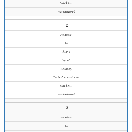
วัดโพธิ์เลื่อน
คณะจังหวัดกระบี่
12
ประถมศึกษา
ป.๕
เด็กชาย
รัฐเขตต์
ปลอดโคกสูง
โรงเรียนบ้านหนองน้ำแดง
วัดโพธิ์เลื่อน
คณะจังหวัดกระบี่
13
ประถมศึกษา
ป.๕