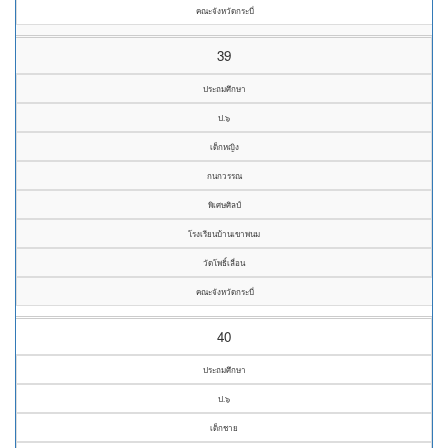
คณะจังหวัดกระบี่
39
ประถมศึกษา
ป.๖
เด็กหญิง
กนกวรรณ
พิเศษศิลป์
โรงเรียนบ้านเขาพนม
วัดโพธิ์เลื่อน
คณะจังหวัดกระบี่
40
ประถมศึกษา
ป.๖
เด็กชาย