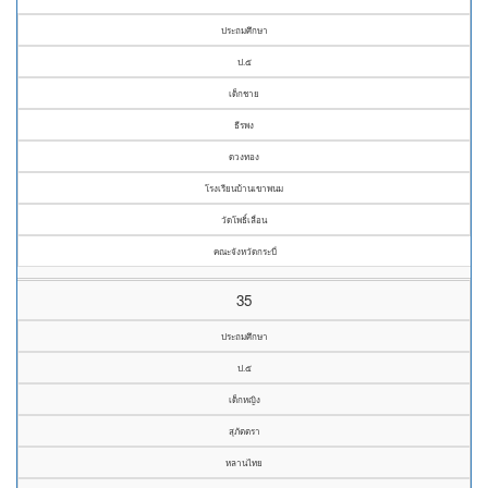
ประถมศึกษา
ป.๕
เด็กชาย
ธีรพง
ดวงทอง
โรงเรียนบ้านเขาพนม
วัดโพธิ์เลื่อน
คณะจังหวัดกระบี่
35
ประถมศึกษา
ป.๕
เด็กหญิง
สุภัตตรา
หลานไทย