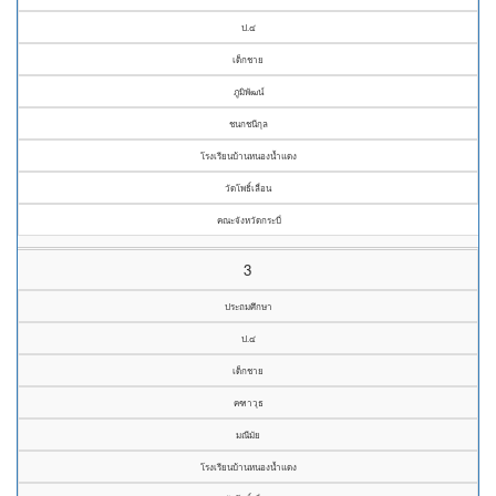
ป.๔
เด็กชาย
ภูมิพัฒน์
ชนกชนีกุล
โรงเรียนบ้านหนองน้ำแดง
วัดโพธิ์เลื่อน
คณะจังหวัดกระบี่
3
ประถมศึกษา
ป.๔
เด็กชาย
คฑาวุธ
มณีมัย
โรงเรียนบ้านหนองน้ำแดง