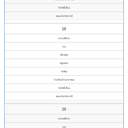
วัดโพธิ์เลื่อน
คณะจังหวัดกระบี่
28
ประถมศึกษา
ป.๔
เด็กหญิง
ณัฐภัสสร
คงพัฒ
โรงเรียนบ้านเขาพนม
วัดโพธิ์เลื่อน
คณะจังหวัดกระบี่
29
ประถมศึกษา
ป.๕