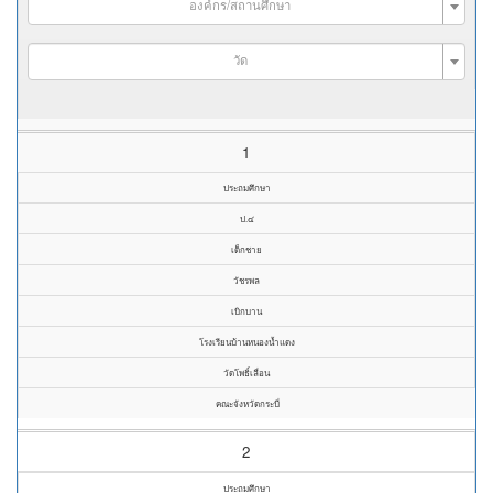
องค์กร/สถานศึกษา
วัด
1
ประถมศึกษา
ป.๔
เด็กชาย
วัชรพล
เบิกบาน
โรงเรียนบ้านหนองน้ำแดง
วัดโพธิ์เลื่อน
คณะจังหวัดกระบี่
2
ประถมศึกษา