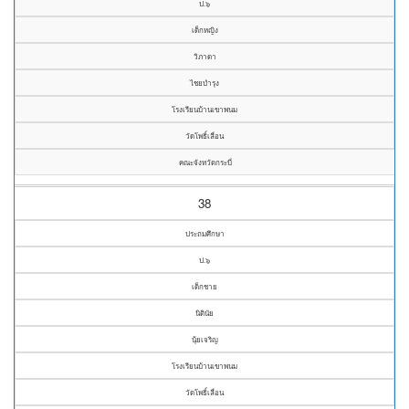
ป.๖
เด็กหญิง
วิภาดา
ไชยบำรุง
โรงเรียนบ้านเขาพนม
วัดโพธิ์เลื่อน
คณะจังหวัดกระบี่
38
ประถมศึกษา
ป.๖
เด็กชาย
นิตินัย
นุ้ยเจริญ
โรงเรียนบ้านเขาพนม
วัดโพธิ์เลื่อน