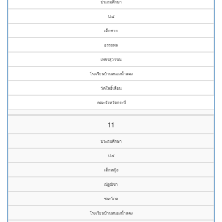
ประถมศึกษา
ป.๔
เด็กชาย
อรรถพล
เพชรสุวรรณ
โรงเรียนบ้านหนองน้ำแดง
วัดโพธิ์เลื่อน
คณะจังหวัดกระบี่
11
ประถมศึกษา
ป.๔
เด็กหญิง
ณัฐณิชา
ชนะโภค
โรงเรียนบ้านหนองน้ำแดง