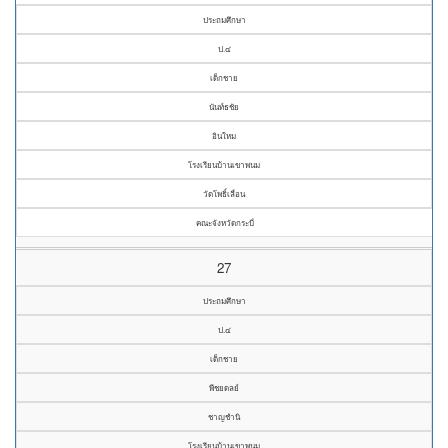
ประถมศึกษา
ป.๔
เด็กชาย
นันท์ธชัย
อินใหม
โรงเรียนบ้านเขาพนม
วัดโพธิ์เลื่อน
คณะจังหวัดกระบี่
27
ประถมศึกษา
ป.๔
เด็กชาย
พีชยดลย์
ชาญชำนิ
โรงเรียนบ้านเขาพนม