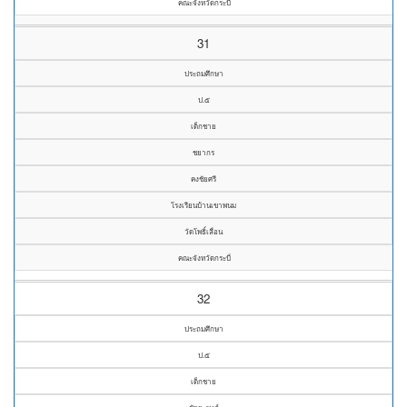
คณะจังหวัดกระบี่
31
ประถมศึกษา
ป.๕
เด็กชาย
ชยากร
คงชัยศรี
โรงเรียนบ้านเขาพนม
วัดโพธิ์เลื่อน
คณะจังหวัดกระบี่
32
ประถมศึกษา
ป.๕
เด็กชาย