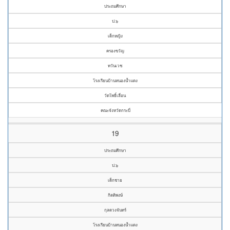
ประถมศึกษา
ป.๖
เด็กหญิง
ครองขวัญ
ทวันเวช
โรงเรียนบ้านหนองน้ำแดง
วัดโพธิ์เลื่อน
คณะจังหวัดกระบี่
19
ประถมศึกษา
ป.๖
เด็กชาย
กิตติพงษ์
กุลดวงจันทร์
โรงเรียนบ้านหนองน้ำแดง