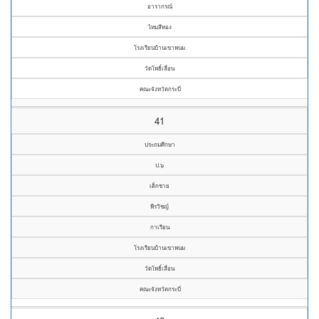
อารากรณ์
ไหมสีทอง
โรงเรียนบ้านเขาพนม
วัดโพธิ์เลื่อน
คณะจังหวัดกระบี่
41
ประถมศึกษา
ป.๖
เด็กชาย
พีรวิชญ์
กาเรียน
โรงเรียนบ้านเขาพนม
วัดโพธิ์เลื่อน
คณะจังหวัดกระบี่