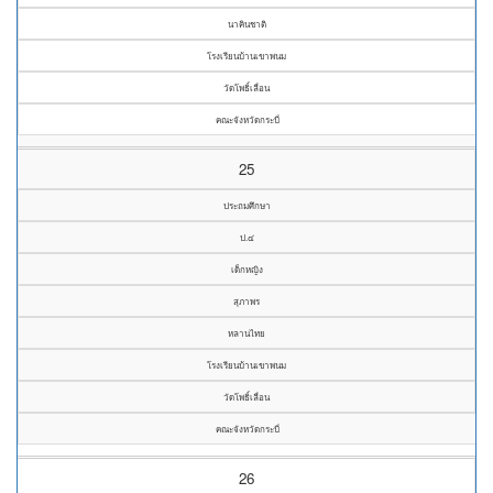
นาคินชาติ
โรงเรียนบ้านเขาพนม
วัดโพธิ์เลื่อน
คณะจังหวัดกระบี่
25
ประถมศึกษา
ป.๔
เด็กหญิง
สุภาพร
หลานไทย
โรงเรียนบ้านเขาพนม
วัดโพธิ์เลื่อน
คณะจังหวัดกระบี่
26