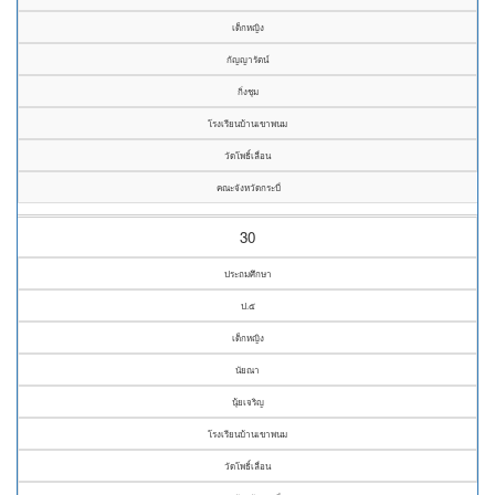
เด็กหญิง
กัญญารัตน์
กิ่งชุม
โรงเรียนบ้านเขาพนม
วัดโพธิ์เลื่อน
คณะจังหวัดกระบี่
30
ประถมศึกษา
ป.๕
เด็กหญิง
นัยณา
นุ้ยเจริญ
โรงเรียนบ้านเขาพนม
วัดโพธิ์เลื่อน