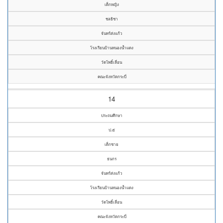
เด็กหญิง
ชลธิชา
จันทร์ส่งแก้ว
โรงเรียนบ้านหนองน้ำแดง
วัดโพธิ์เลื่อน
คณะจังหวัดกระบี่
14
ประถมศึกษา
ป.๕
เด็กชาย
ธนกร
จันทร์ส่งแก้ว
โรงเรียนบ้านหนองน้ำแดง
วัดโพธิ์เลื่อน
คณะจังหวัดกระบี่