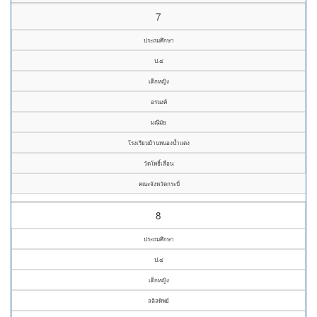
7
ประถมศึกษา
ป.๔
เด็กหญิง
อรนงค์
มณีมัย
โรงเรียนบ้านหนองน้ำแดง
วัดโพธิ์เลื่อน
คณะจังหวัดกระบี่
8
ประถมศึกษา
ป.๔
เด็กหญิง
ลลิลทิพย์