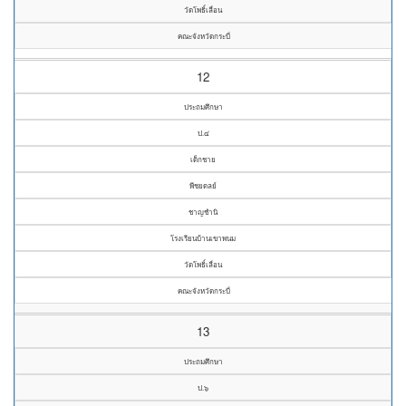
วัดโพธิ์เลื่อน
คณะจังหวัดกระบี่
12
ประถมศึกษา
ป.๔
เด็กชาย
พีชยดลย์
ชาญชำนิ
โรงเรียนบ้านเขาพนม
วัดโพธิ์เลื่อน
คณะจังหวัดกระบี่
13
ประถมศึกษา
ป.๖