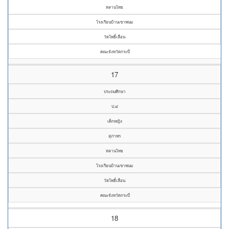
หลานไทย
โรงเรียนบ้านเขาพนม
วัดโพธิ์เลื่อน
คณะจังหวัดกระบี่
17
ประถมศึกษา
ป.๔
เด็กหญิง
สุภาพร
หลานไทย
โรงเรียนบ้านเขาพนม
วัดโพธิ์เลื่อน
คณะจังหวัดกระบี่
18