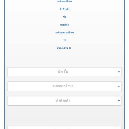
ระดับการศึกษา
คำนำหน้า
ชื่อ
นามสกุล
องค์กร/สถานศึกษา
วัด
สำนักเรียน
ช่วงชั้น
ระดับการศึกษา
คำนำหน้า