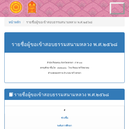
Toggle
navigation
หน้าหลัก
รายชื่อผู้ขอเข้าสอบธรรมสนามหลวง พ.ศ.๒๕๖๘
รายชื่อผู้ขอเข้าสอบธรรมสนามหลวง พ.ศ.๒๕๖๘
สำนักเรียนคณะจังหวัดสงขลา ภาค ๑๘
ธรรมศึกษาชั้นโท - ๕๗๒๐๘๖ - โรงเรียนนาทวีวิทยาคม
ตำบลคลองทราย อำเภอนาทวี สงขลา
รายชื่อผู้ขอเข้าสอบธรรมสนามหลวง พ.ศ.๒๕๖๘
#
ช่วงชั้น
ระดับการศึกษา