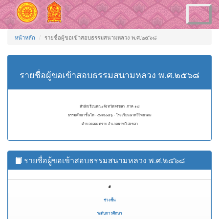
Toggle
navigation
หน้าหลัก
รายชื่อผู้ขอเข้าสอบธรรมสนามหลวง พ.ศ.๒๕๖๘
รายชื่อผู้ขอเข้าสอบธรรมสนามหลวง พ.ศ.๒๕๖๘
สำนักเรียนคณะจังหวัดสงขลา ภาค ๑๘
ธรรมศึกษาชั้นโท - ๕๗๒๐๘๖ - โรงเรียนนาทวีวิทยาคม
ตำบลคลองทราย อำเภอนาทวี สงขลา
รายชื่อผู้ขอเข้าสอบธรรมสนามหลวง พ.ศ.๒๕๖๘
#
ช่วงชั้น
ระดับการศึกษา