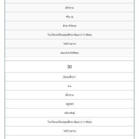
เด็กชาย
ฑีฆายุ
สิรยาภิรัตกุล
โรงเรียนเตรียมอุดมศึกษาพัฒนาการ พัทลุง
วัดบ้านสวน
คณะจังหวัดพัทลุง
30
มัธยมศึกษา
ม.๑
เด็กชาย
ณัฐภัทร
ปล้องพันธุ์
โรงเรียนเตรียมอุดมศึกษาพัฒนาการ พัทลุง
วัดบ้านสวน