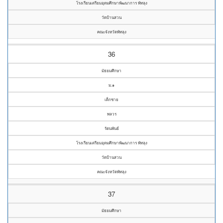
โรงเรียนเตรียมอุดมศึกษาพัฒนาการ พัทลุง
วัดบ้านสวน
คณะจังหวัดพัทลุง
36
มัธยมศึกษา
ม.๑
เด็กชาย
พลวร
รัตนพันธ์
โรงเรียนเตรียมอุดมศึกษาพัฒนาการ พัทลุง
วัดบ้านสวน
คณะจังหวัดพัทลุง
37
มัธยมศึกษา