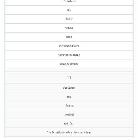
ประถมศึกษา
ป.๖
เด็กชาย
กฤติเดช
ศรีกุล
โรงเรียนวัดเขาแดง
วัดเขาแดงตะวันออก
คณะจังหวัดพัทลุง
11
มัธยมศึกษา
ม.๒
เด็กชาย
ทนงศักดิ์
ฤทธิเนียม
โรงเรียนเตรียมอุดมศึกษาพัฒนาการ พัทลุง