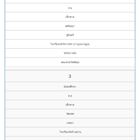
ป.๖
เด็กชาย
คุณัญญา
ชูจันทร์
โรงเรียนวัดวิหารเบิก (กาญจนานุกูล)
วัดวิหารเบิก
คณะจังหวัดพัทลุง
3
มัธยมศึกษา
ม.๑
เด็กชาย
ทัตเทพ
เจตนา
โรงเรียนวัดบ้านสวน