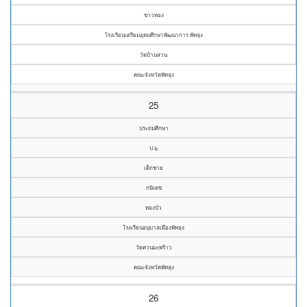
ขาวทอง
โรงเรียนเตรียมอุดมศึกษาพัฒนาการ พัทลุง
วัดบ้านสวน
คณะจังหวัดพัทลุง
25
ประถมศึกษา
ป.๖
เด็กชาย
กษิเดช
ทองบัว
โรงเรียนอนุบาลเมืองพัทลุง
วัดควนมะพร้าว
คณะจังหวัดพัทลุง
26