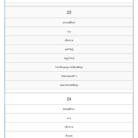
23
ประถมศึกษา
ป.๖
เด็กชาย
ยศวิชญ์
จรูญโรจน์
โรงเรียนอนุบาลเมืองพัทลุง
วัดควนมะพร้าว
คณะจังหวัดพัทลุง
24
มัธยมศึกษา
ม.๑
เด็กชาย
ธีรเดช