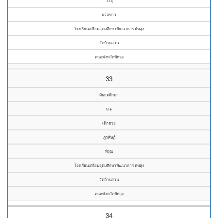
วายุ
นวลขาว
โรงเรียนเตรียมอุดมศึกษาพัฒนาการ พัทลุง
วัดบ้านสวน
คณะจังหวัดพัทลุง
33
มัธยมศึกษา
ม.๑
เด็กชาย
ภูวศิษฏ์
พิรุณ
โรงเรียนเตรียมอุดมศึกษาพัฒนาการ พัทลุง
วัดบ้านสวน
คณะจังหวัดพัทลุง
34