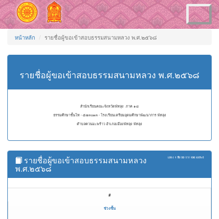
Toggle
navigation
หน้าหลัก
รายชื่อผู้ขอเข้าสอบธรรมสนามหลวง พ.ศ.๒๕๖๘
รายชื่อผู้ขอเข้าสอบธรรมสนามหลวง พ.ศ.๒๕๖๘
สำนักเรียนคณะจังหวัดพัทลุง ภาค ๑๘
ธรรมศึกษาชั้นโท - ๕๗๓๐๑๓ - โรงเรียนเตรียมอุดมศึกษาพัฒนาการ พัทลุง
ตำบลควนมะพร้าว อำเภอเมืองพัทลุง พัทลุง
รายชื่อผู้ขอเข้าสอบธรรมสนามหลวง
แสดง
1 ถึง 50
จาก
106
ผลลัพธ์
พ.ศ.๒๕๖๘
#
ช่วงชั้น