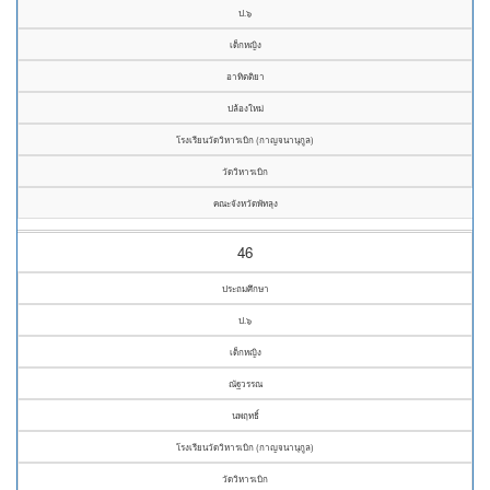
ป.๖
เด็กหญิง
อาทิตติยา
ปล้องใหม่
โรงเรียนวัดวิหารเบิก (กาญจนานุกูล)
วัดวิหารเบิก
คณะจังหวัดพัทลุง
46
ประถมศึกษา
ป.๖
เด็กหญิง
ณัฐวรรณ
นพฤทธิ์
โรงเรียนวัดวิหารเบิก (กาญจนานุกูล)
วัดวิหารเบิก