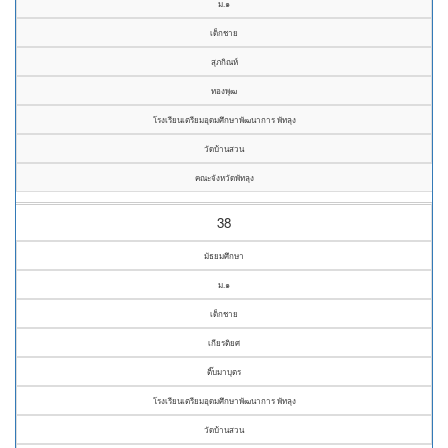
ม.๑
เด็กชาย
สุภกิณห์
ทองพุฒ
โรงเรียนเตรียมอุดมศึกษาพัฒนาการ พัทลุง
วัดบ้านสวน
คณะจังหวัดพัทลุง
38
มัธยมศึกษา
ม.๑
เด็กชาย
เกียรติยศ
ติ๊บมาบุตร
โรงเรียนเตรียมอุดมศึกษาพัฒนาการ พัทลุง
วัดบ้านสวน