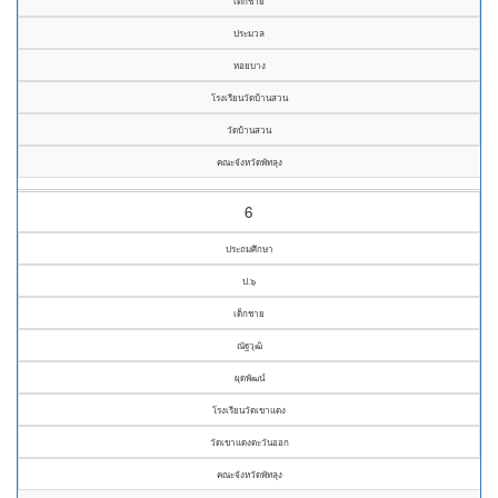
เด็กชาย
ประมวล
หอยบาง
โรงเรียนวัดบ้านสวน
วัดบ้านสวน
คณะจังหวัดพัทลุง
6
ประถมศึกษา
ป.๖
เด็กชาย
ณัฐวุฒิ
ผุดพัฒน์
โรงเรียนวัดเขาแดง
วัดเขาแดงตะวันออก
คณะจังหวัดพัทลุง