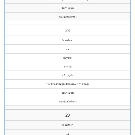
วัดบ้านสวน
คณะจังหวัดพัทลุง
28
มัธยมศึกษา
ม.๑
เด็กชาย
ชนกันต์
แก้วบุญส่ง
โรงเรียนเตรียมอุดมศึกษาพัฒนาการ พัทลุง
วัดบ้านสวน
คณะจังหวัดพัทลุง
29
มัธยมศึกษา
ม.๑