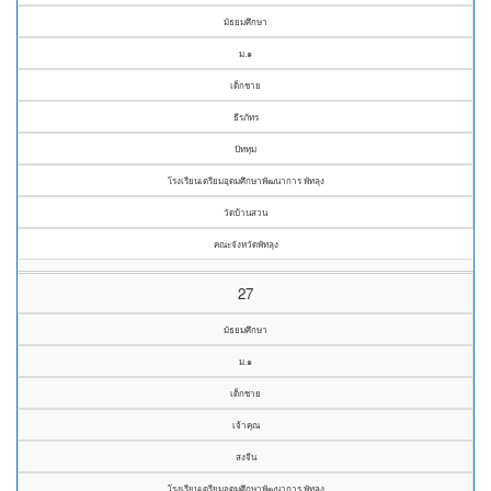
มัธยมศึกษา
ม.๑
เด็กชาย
ธีรภัทร
ปัททุม
โรงเรียนเตรียมอุดมศึกษาพัฒนาการ พัทลุง
วัดบ้านสวน
คณะจังหวัดพัทลุง
27
มัธยมศึกษา
ม.๑
เด็กชาย
เจ้าคุณ
สงจีน
โรงเรียนเตรียมอุดมศึกษาพัฒนาการ พัทลุง