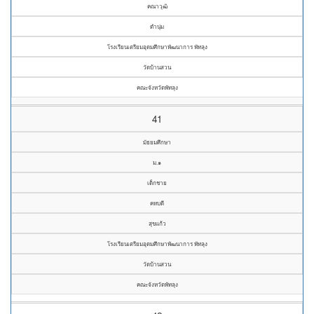
คณาวุฒิ
ดำนุ่ม
โรงเรียนเตรียมอุดมศึกษาพัฒนาการ พัทลุง
วัดบ้านสวน
คณะจังหวัดพัทลุง
41
มัธยมศึกษา
ม.๑
เด็กชาย
คหบดี
สุขแก้ว
โรงเรียนเตรียมอุดมศึกษาพัฒนาการ พัทลุง
วัดบ้านสวน
คณะจังหวัดพัทลุง