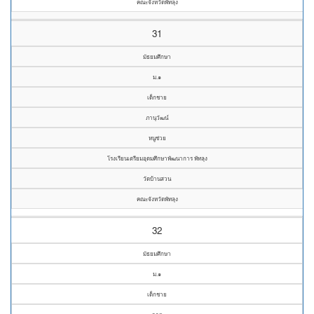
คณะจังหวัดพัทลุง
31
มัธยมศึกษา
ม.๑
เด็กชาย
ภานุวัฒน์
หนูช่วย
โรงเรียนเตรียมอุดมศึกษาพัฒนาการ พัทลุง
วัดบ้านสวน
คณะจังหวัดพัทลุง
32
มัธยมศึกษา
ม.๑
เด็กชาย