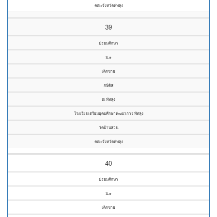
คณะจังหวัดพัทลุง
39
มัธยมศึกษา
ม.๑
เด็กชาย
กษิดิส
ณ พัทลุง
โรงเรียนเตรียมอุดมศึกษาพัฒนาการ พัทลุง
วัดบ้านสวน
คณะจังหวัดพัทลุง
40
มัธยมศึกษา
ม.๑
เด็กชาย