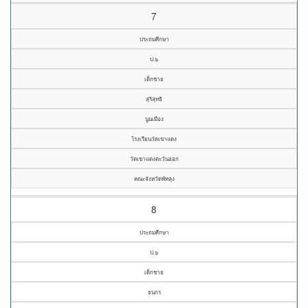
7
ประถมศึกษา
ป.๖
เด็กชาย
สุริสุทธิ
นูนเมือง
โรงเรียนวัดเขาแดง
วัดเขาแดงตะวันออก
คณะจังหวัดพัทลุง
8
ประถมศึกษา
ป.๖
เด็กชาย
ธนกร