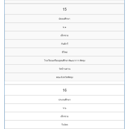
15
มัธยมศึกษา
ม.๑
เด็กชาย
กันต์กวี
มีใหม่
โรงเรียนเตรียมอุดมศึกษาพัฒนาการ พัทลุง
วัดบ้านสวน
คณะจังหวัดพัทลุง
16
ประถมศึกษา
ป.๖
เด็กชาย
วีรภัทร