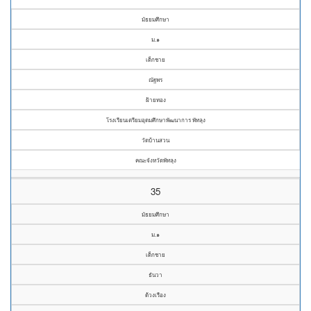
มัธยมศึกษา
ม.๑
เด็กชาย
ณัฐพร
ฝ้ายทอง
โรงเรียนเตรียมอุดมศึกษาพัฒนาการ พัทลุง
วัดบ้านสวน
คณะจังหวัดพัทลุง
35
มัธยมศึกษา
ม.๑
เด็กชาย
ธันวา
ด้วงเรือง