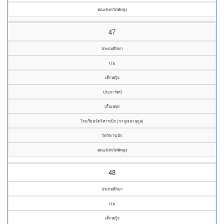
คณะจังหวัดพัทลุง
47
ประถมศึกษา
ป.๖
เด็กหญิง
ประภารัตน์
เกื้อเพชร
โรงเรียนวัดวิหารเบิก (กาญจนานุกูล)
วัดวิหารเบิก
คณะจังหวัดพัทลุง
48
ประถมศึกษา
ป.๖
เด็กหญิง