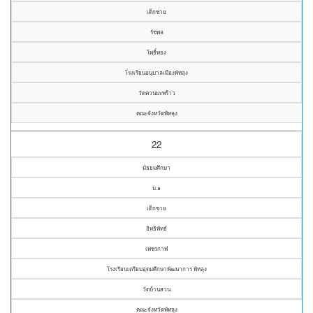
เด็กชาย
รัชพล
โพธิ์ทอง
โรงเรียนอนุบาลเมืองพัทลุง
วัดควนมะพร้าว
คณะจังหวัดพัทลุง
22
มัธยมศึกษา
ม.๑
เด็กชาย
อิทธิพัทธ์
เพชรกาฬ
โรงเรียนเตรียมอุดมศึกษาพัฒนาการ พัทลุง
วัดบ้านสวน
คณะจังหวัดพัทลุง