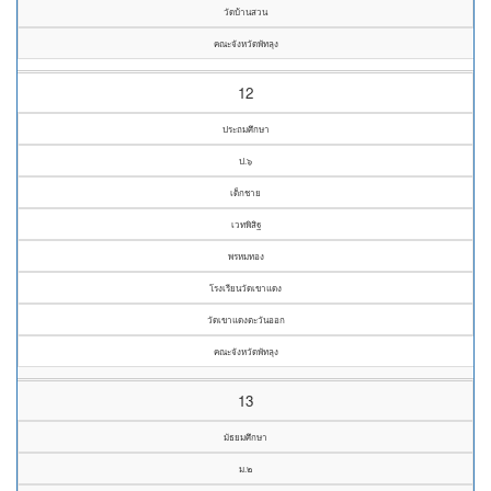
วัดบ้านสวน
คณะจังหวัดพัทลุง
12
ประถมศึกษา
ป.๖
เด็กชาย
เวทพิสิฐ
พรหมทอง
โรงเรียนวัดเขาแดง
วัดเขาแดงตะวันออก
คณะจังหวัดพัทลุง
13
มัธยมศึกษา
ม.๒