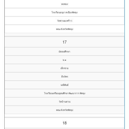
คงทอง
โรงเรียนอนุบาลเมืองพัทลุง
วัดควนมะพร้าว
คณะจังหวัดพัทลุง
17
มัธยมศึกษา
ม.๑
เด็กชาย
ธีรภัทร
มณีพันธ์
โรงเรียนเตรียมอุดมศึกษาพัฒนาการ พัทลุง
วัดบ้านสวน
คณะจังหวัดพัทลุง
18