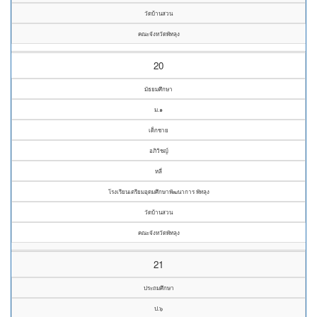
วัดบ้านสวน
คณะจังหวัดพัทลุง
20
มัธยมศึกษา
ม.๑
เด็กชาย
อภิวิชญ์
หลี่
โรงเรียนเตรียมอุดมศึกษาพัฒนาการ พัทลุง
วัดบ้านสวน
คณะจังหวัดพัทลุง
21
ประถมศึกษา
ป.๖