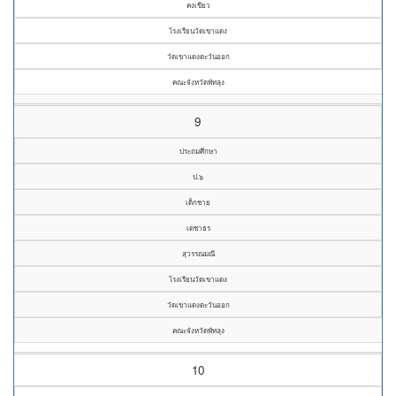
คงเขียว
โรงเรียนวัดเขาแดง
วัดเขาแดงตะวันออก
คณะจังหวัดพัทลุง
9
ประถมศึกษา
ป.๖
เด็กชาย
เดชาธร
สุวรรณมณี
โรงเรียนวัดเขาแดง
วัดเขาแดงตะวันออก
คณะจังหวัดพัทลุง
10