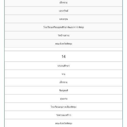
เด็กชาย
เอกภวิษย์
แสงอรุณ
โรงเรียนเตรียมอุดมศึกษาพัฒนาการ พัทลุง
วัดบ้านสวน
คณะจังหวัดพัทลุง
14
ประถมศึกษา
ป.๖
เด็กชาย
ชิษณุพงศ์
อุ่นแก่น
โรงเรียนอนุบาลเมืองพัทลุง
วัดควนมะพร้าว
คณะจังหวัดพัทลุง