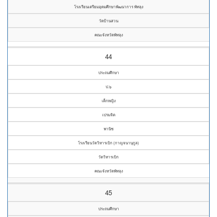
โรงเรียนเตรียมอุดมศึกษาพัฒนาการ พัทลุง
วัดบ้านสวน
คณะจังหวัดพัทลุง
44
ประถมศึกษา
ป.๖
เด็กหญิง
เปรมจิต
พานิช
โรงเรียนวัดวิหารเบิก (กาญจนานุกูล)
วัดวิหารเบิก
คณะจังหวัดพัทลุง
45
ประถมศึกษา