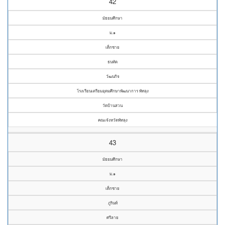
42
มัธยมศึกษา
ม.๑
เด็กชาย
ธนทัต
วัฒนกิจ
โรงเรียนเตรียมอุดมศึกษาพัฒนาการ พัทลุง
วัดบ้านสวน
คณะจังหวัดพัทลุง
43
มัธยมศึกษา
ม.๑
เด็กชาย
ภูรินท์
ศรีลาย