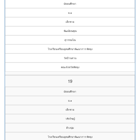
มัธยมศึกษา
ม.๑
เด็กชาย
พัฒน์ธณคุณ
สุวรรณโณ
โรงเรียนเตรียมอุดมศึกษาพัฒนาการ พัทลุง
วัดบ้านสวน
คณะจังหวัดพัทลุง
19
มัธยมศึกษา
ม.๑
เด็กชาย
วชิรวิชญ์
ด้วงนุ่ม
โรงเรียนเตรียมอุดมศึกษาพัฒนาการ พัทลุง