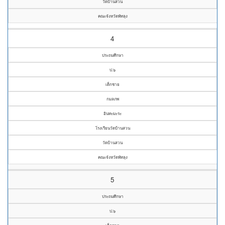
วัดบ้านสวน
คณะจังหวัดพัทลุง
4
ประถมศึกษา
ป.๖
เด็กชาย
กมลภพ
อินทะมะระ
โรงเรียนวัดบ้านสวน
วัดบ้านสวน
คณะจังหวัดพัทลุง
5
ประถมศึกษา
ป.๖