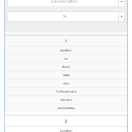
องค์กร/สถานศึกษา
วัด
1
มัธยมศึกษา
ม.๒
เด็กชาย
เทพทัต
เจตนา
โรงเรียนวัดบ้านสวน
วัดบ้านสวน
คณะจังหวัดพัทลุง
2
ประถมศึกษา