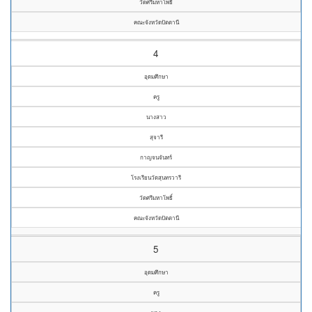
วัดศรีมหาโพธิ์
คณะจังหวัดปัตตานี
4
อุดมศึกษา
ครู
นางสาว
สุจารี
กาญจนจันทร์
โรงเรียนวัดสุนทรวารี
วัดศรีมหาโพธิ์
คณะจังหวัดปัตตานี
5
อุดมศึกษา
ครู