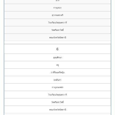
นาง
กาญจนา
สุวรรณชาตรี
โรงเรียนวัดสุนทรวารี
วัดศรีมหาโพธิ์
คณะจังหวัดปัตตานี
6
อุดมศึกษา
ครู
ว่าที่ร้อยตรีหญิง
มนต์นภา
กาญจนเพชร
โรงเรียนวัดสุนทรวารี
วัดศรีมหาโพธิ์
คณะจังหวัดปัตตานี