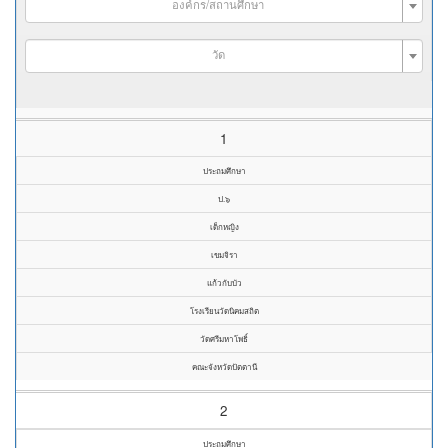
องค์กร/สถานศึกษา
วัด
1
ประถมศึกษา
ป.๖
เด็กหญิง
เขมจิรา
แก้วกับบัว
โรงเรียนวัดนิคมสถิต
วัดศรีมหาโพธิ์
คณะจังหวัดปัตตานี
2
ประถมศึกษา