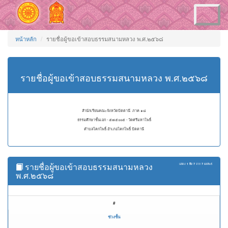
Toggle
navigation
หน้าหลัก
รายชื่อผู้ขอเข้าสอบธรรมสนามหลวง พ.ศ.๒๕๖๘
รายชื่อผู้ขอเข้าสอบธรรมสนามหลวง พ.ศ.๒๕๖๘
สำนักเรียนคณะจังหวัดปัตตานี ภาค ๑๘
ธรรมศึกษาชั้นเอก - ๕๗๕๐๐๕ - วัดศรีมหาโพธิ์
ตำบลโคกโพธิ์ อำเภอโคกโพธิ์ ปัตตานี
รายชื่อผู้ขอเข้าสอบธรรมสนามหลวง
แสดง
1 ถึง 7
จาก
7
ผลลัพธ์
พ.ศ.๒๕๖๘
#
ช่วงชั้น