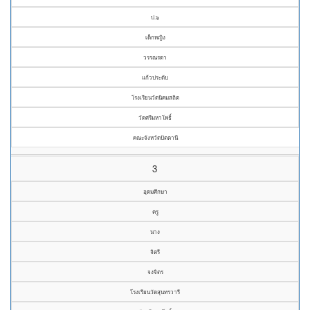
ป.๖
เด็กหญิง
วรรณรดา
แก้วประดับ
โรงเรียนวัดนิคมสถิต
วัดศรีมหาโพธิ์
คณะจังหวัดปัตตานี
3
อุดมศึกษา
ครู
นาง
จิตรี
จงจิตร
โรงเรียนวัดสุนทรวารี