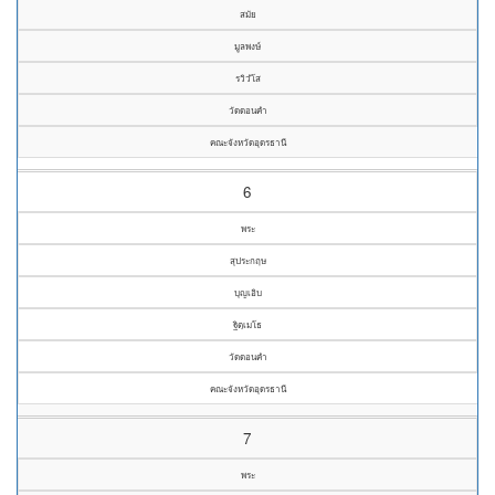
สมัย
มูลพงษ์
รวิวํโส
วัดดอนคำ
คณะจังหวัดอุดรธานี
6
พระ
สุประกฤษ
บุญเอิบ
ฐิตฺเมโธ
วัดดอนคำ
คณะจังหวัดอุดรธานี
7
พระ