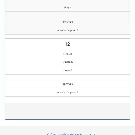
ค่ำคูณ
วัดดอนคำ
คณะจังหวัดอุดรธานี
12
สามเณร
โชคอนันต์
ไวยพจน์
วัดดอนคำ
คณะจังหวัดอุดรธานี
สำนักงานแม่กองธรรมสนามหลวง