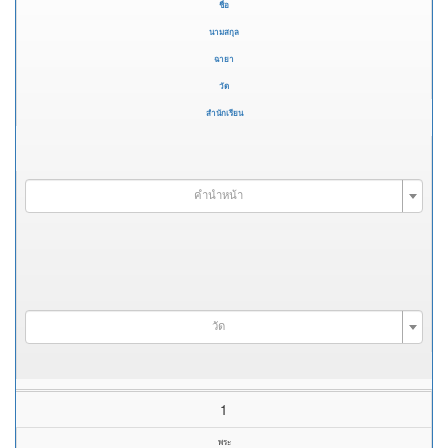
ชื่อ
นามสกุล
ฉายา
วัด
สำนักเรียน
คำนำหน้า
วัด
1
พระ