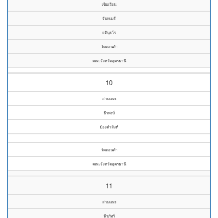
เข็มเรียน
จันทเมธี
ยตินฺธโร
วัดดอนคำ
คณะจังหวัดอุดรธานี
10
สามเณร
ธีรพงษ์
ป้องคำสิงห์
วัดดอนคำ
คณะจังหวัดอุดรธานี
11
สามเณร
พีรภัทร์