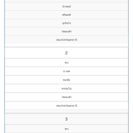
จักรพงษ์
ศรีนครดี
สุภกิจฺโจ
วัดดอนคำ
คณะจังหวัดอุดรธานี
2
พระ
มาณพ
ทองค้อ
ผลปุญโญ
วัดดอนคำ
คณะจังหวัดอุดรธานี
3
พระ