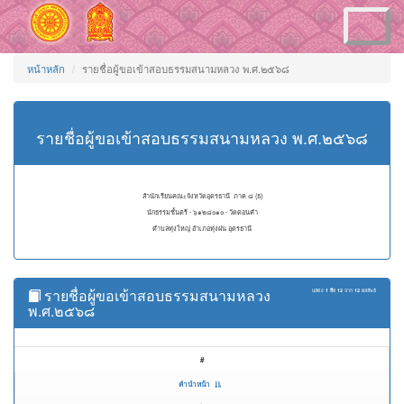
Toggle
navigation
หน้าหลัก
รายชื่อผู้ขอเข้าสอบธรรมสนามหลวง พ.ศ.๒๕๖๘
รายชื่อผู้ขอเข้าสอบธรรมสนามหลวง พ.ศ.๒๕๖๘
สำนักเรียนคณะจังหวัดอุดรธานี ภาค ๘ (ธ)
นักธรรมชั้นตรี - ๖๑๒๘๐๑๐ - วัดดอนคำ
ตำบลทุ่งใหญ่ อำเภอทุ่งฝน อุดรธานี
รายชื่อผู้ขอเข้าสอบธรรมสนามหลวง
แสดง
1 ถึง 12
จาก
12
ผลลัพธ์
พ.ศ.๒๕๖๘
#
คำนำหน้า