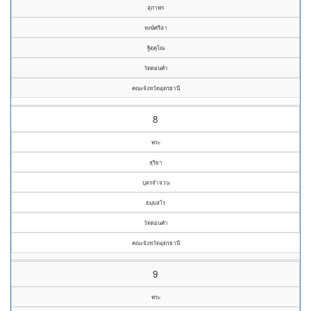
สุภาพร
หงษ์ศรีลา
ฐิตฺคุโณ
วัดดอนคำ
คณะจังหวัดอุดรธานี
8
พระ
สุริยา
บุตรจำจวน
ธมฺมสโร
วัดดอนคำ
คณะจังหวัดอุดรธานี
9
พระ