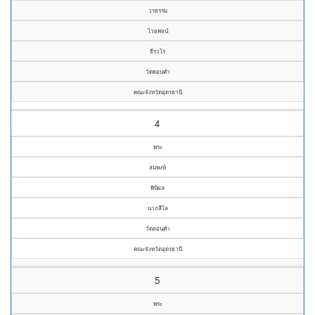
วรธรรม
ไวยพจน์
ธีรวโร
วัดดอนคำ
คณะจังหวัดอุดรธานี
4
พระ
สมพงษ์
พินิผล
นาถสีโล
วัดดอนคำ
คณะจังหวัดอุดรธานี
5
พระ