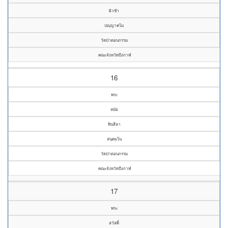
ผิวขำ
ปญฺญาคโม
วัดป่าดอนกรรม
คณะจังหวัดบึงกาฬ
16
พระ
สมัย
หินลีลา
สนฺตมโน
วัดป่าดอนกรรม
คณะจังหวัดบึงกาฬ
17
พระ
สวัสดิ์