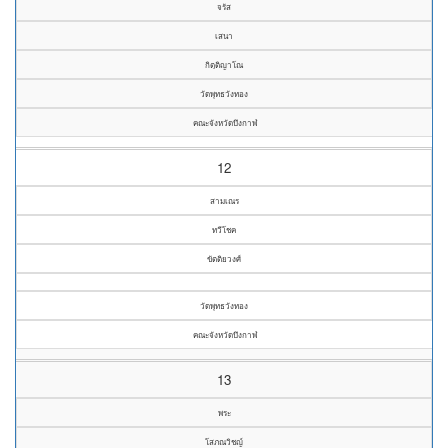
จรัส
เสนา
กิตฺติญาโณ
วัดพุทธวังทอง
คณะจังหวัดบึงกาฬ
12
สามเณร
ทวีโชค
ขัตติยวงศ์
วัดพุทธวังทอง
คณะจังหวัดบึงกาฬ
13
พระ
โสภณวิชญ์