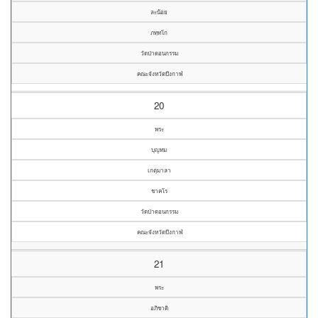
ละน้อย
ภทฺทโก
วัดป่าดอนกรรม
คณะจังหวัดบึงกาฬ
20
พระ
บุญทม
เกตุมาลา
ชาคโร
วัดป่าดอนกรรม
คณะจังหวัดบึงกาฬ
21
พระ
อภิชาติ