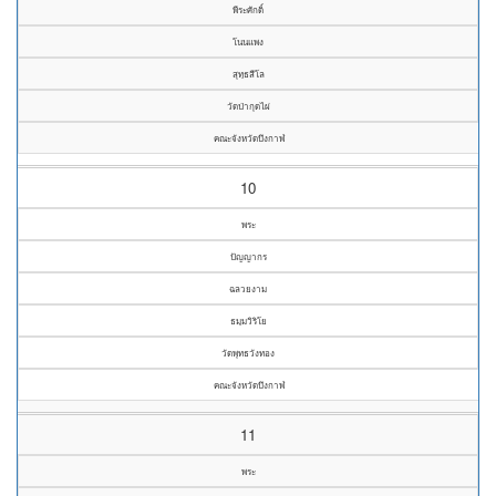
พีระศักดิ์
โนนแพง
สุทฺธสีโล
วัดป่ากุดไผ่
คณะจังหวัดบึงกาฬ
10
พระ
ปัญญากร
ฉลวยงาม
ธมฺมวิริโย
วัดพุทธวังทอง
คณะจังหวัดบึงกาฬ
11
พระ