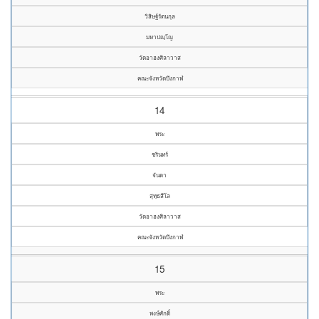
วิสิษฐ์รัตนกุล
มหาปญฺโญ
วัดอาฮงศิลาวาส
คณะจังหวัดบึงกาฬ
14
พระ
ชรินทร์
จันดา
สุทฺธสีโล
วัดอาฮงศิลาวาส
คณะจังหวัดบึงกาฬ
15
พระ
พงษ์ศักดิ์