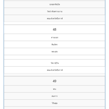
ปภสฺสรจิตฺโต
วัดป่าสันทรายงาม
คณะจังหวัดบึงกาฬ
48
สามเณร
ทินภัทร
พละสุข
วัดเวฬุวัน
คณะจังหวัดบึงกาฬ
49
พระ
สมภาร
โง้นทุม