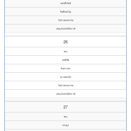
แต่งตั้งรัมย์
กิตฺติปญฺโญ
วัดป่าดอนกรรม
คณะจังหวัดบึงกาฬ
26
พระ
ฤทธิชัย
จันดาแสง
ญาณธมฺโม
วัดป่าดอนกรรม
คณะจังหวัดบึงกาฬ
27
พระ
ประยูร