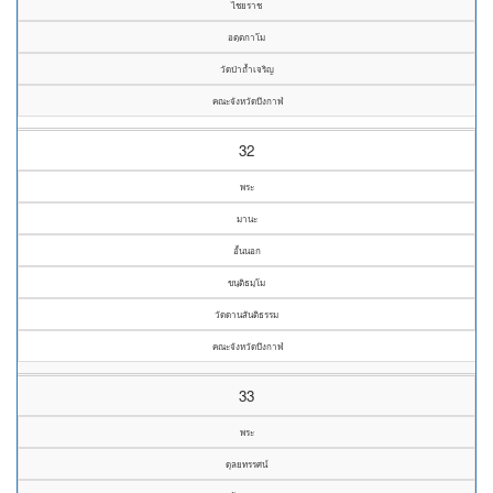
ไชยราช
อตฺตกาโม
วัดป่าถ้ำเจริญ
คณะจังหวัดบึงกาฬ
32
พระ
มานะ
อั้นนอก
ขนฺติธมฺโม
วัดดานสันติธรรม
คณะจังหวัดบึงกาฬ
33
พระ
ดุลยทรรศน์