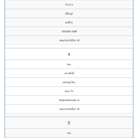
อำนาจ
เนื่องยูร
ตปสีโล
วัดสันติสามัคคี
คณะจังหวัดบึงกาฬ
4
พระ
เชวงศักดิ์
แซงบุญเรือง
สจฺจวโร
วัดสุดเขตแดนสยาม
คณะจังหวัดบึงกาฬ
5
พระ