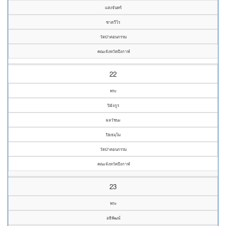
แสงจันทร์
ชาตวีโร
วัดป่าดอนกรรม
คณะจังหวัดบึงกาฬ
22
พระ
ปิยังกูร
ผลวัชนะ
ปิยธมฺโม
วัดป่าดอนกรรม
คณะจังหวัดบึงกาฬ
23
พระ
อธิพัฒน์