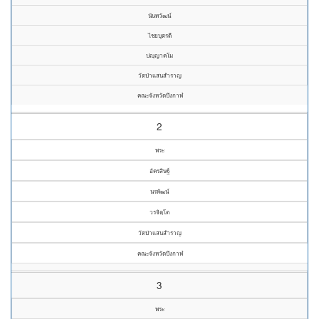
นันทวัฒน์
ไชยบุตรดี
ปญฺญาคโม
วัดป่าแสนสำราญ
คณะจังหวัดบึงกาฬ
2
พระ
อัครสิษฐ์
นรพัฒน์
วรจิตฺโต
วัดป่าแสนสำราญ
คณะจังหวัดบึงกาฬ
3
พระ