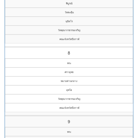
พิบูรณ์
วัตตะตุ้น
มุนิจโร
วัดคุณากรธรรมเจริญ
คณะจังหวัดบึงกาฬ
8
พระ
ศรายุทธ
หมายด่านกลาง
อุทโย
วัดคุณากรธรรมเจริญ
คณะจังหวัดบึงกาฬ
9
พระ