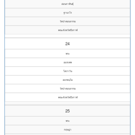
อ่อนกาสินธุ์
ฐานวโร
วัดป่าดอนกรรม
คณะจังหวัดบึงกาฬ
24
พระ
อมรเทพ
โสภาวัน
อมรธมฺโม
วัดป่าดอนกรรม
คณะจังหวัดบึงกาฬ
25
พระ
กฤษฎา