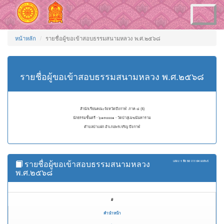
Toggle
navigation
หน้าหลัก
รายชื่อผู้ขอเข้าสอบธรรมสนามหลวง พ.ศ.๒๕๖๘
รายชื่อผู้ขอเข้าสอบธรรมสนามหลวง พ.ศ.๒๕๖๘
สำนักเรียนคณะจังหวัดบึงกาฬ ภาค ๘ (ธ)
นักธรรมชั้นตรี - ๖๑๓๐๐๐๑ - วัดป่าสุเมฆนันทาราม
ตำบลป่าแฝก อำเภอพรเจริญ บึงกาฬ
รายชื่อผู้ขอเข้าสอบธรรมสนามหลวง
แสดง
1 ถึง 50
จาก
64
ผลลัพธ์
พ.ศ.๒๕๖๘
#
คำนำหน้า