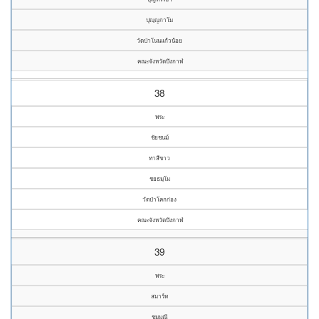
ปุญฺญกาโม
วัดป่าโนนแก้วน้อย
คณะจังหวัดบึงกาฬ
38
พระ
ชัยชนม์
ทาสีขาว
ชยธมฺโม
วัดป่าโคกก่อง
คณะจังหวัดบึงกาฬ
39
พระ
สมาร์ท
ชุมมณี