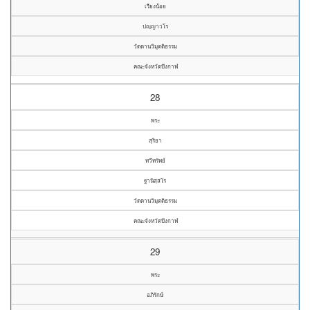
เรียงน้อย
ปญฺญาวโร
วัดดานวิมุตติธรรม
คณะจังหวัดบึงกาฬ
28
พระ
สุริยา
ทวีทรัพย์
ฐานิสฺสโร
วัดดานวิมุตติธรรม
คณะจังหวัดบึงกาฬ
29
พระ
อภิรักษ์