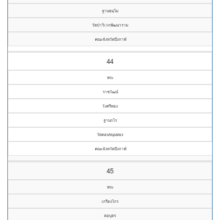
ฐานธมฺโม
วัดป่าวิเวกพัฒนาราม
คณะจังหวัดบึงกาฬ
44
พระ
ราชวัฒน์
วังศรีทอง
ฐานกโร
วัดดอนขนุนทอง
คณะจังหวัดบึงกาฬ
45
พระ
เกรียงไกร
ดอบุตร