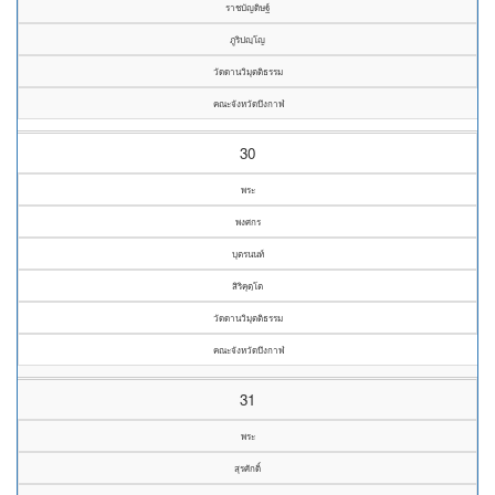
ราชบัญดิษฐ์
ภูริปญฺโญ
วัดดานวิมุตติธรรม
คณะจังหวัดบึงกาฬ
30
พระ
พงศกร
บุตรนนท์
สิริคุตฺโต
วัดดานวิมุตติธรรม
คณะจังหวัดบึงกาฬ
31
พระ
สุรศักดิ์