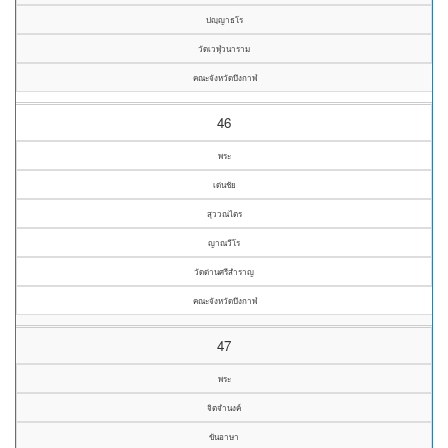
ปญฺญาธโร
วัดเวฬุวนาราม
คณะจังหวัดบึงกาฬ
46
พระ
เด่นชัย
สุววณไตร
ญาณวีโร
วัดด่านศรีสำราญ
คณะจังหวัดบึงกาฬ
47
พระ
จิตจำนงค์
ขันอาษา