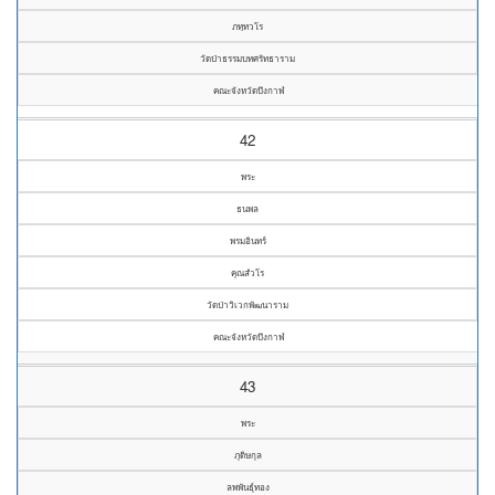
ภทฺทวโร
วัดป่าธรรมบทศรัทธาราม
คณะจังหวัดบึงกาฬ
42
พระ
ธนพล
พรมอินทร์
คุณสํวโร
วัดป่าวิเวกพัฒนาราม
คณะจังหวัดบึงกาฬ
43
พระ
ภุดิษกุล
ลพพันธุ์ทอง