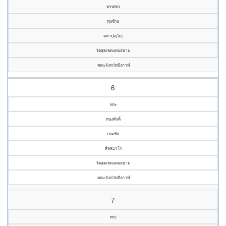
ทรรศธร
ทุมซ้าย
มหาปุญฺโญ
วัดสุดเขตแดนสยาม
คณะจังหวัดบึงกาฬ
6
พระ
ทนงศักดิ์
ภรมชัย
สีลสวโร
วัดสุดเขตแดนสยาม
คณะจังหวัดบึงกาฬ
7
พระ