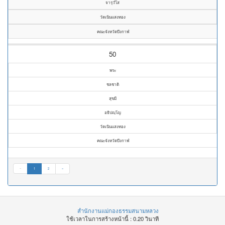
จารุวํโส
วัดเนินแสงทอง
คณะจังหวัดบึงกาฬ
50
พระ
ชลชาติ
สุขมี
อธิปญฺโญ
วัดเนินแสงทอง
คณะจังหวัดบึงกาฬ
«
1
2
»
สำนักงานแม่กองธรรมสนามหลวง
ใช้เวลาในการสร้างหน้านี้ : 0.20 วินาที