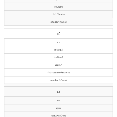
สิริปญฺโญ
วัดป่าโคกก่อง
คณะจังหวัดบึงกาฬ
40
พระ
เกริกพันธ์
สิงห์อินทร์
เขมรโต
วัดป่าธรรมบทศรัทธาราม
คณะจังหวัดบึงกาฬ
41
พระ
สุเทพ
เตชะวัชระโภคิน