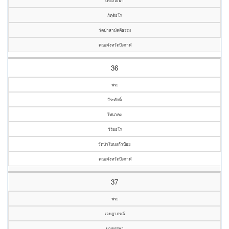
เที่ยงโยธา
กิตฺติธโร
วัดป่าสามัคคีธรรม
คณะจังหวัดบึงกาฬ
36
พระ
วีระศักดิ์
โทนาคง
วิริยธโร
วัดป่าโนนแก้วน้อย
คณะจังหวัดบึงกาฬ
37
พระ
เจษฎาภรณ์
บุญหรรษา