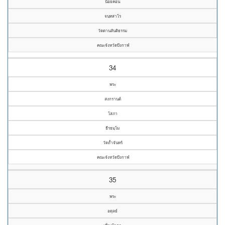
น้อยคอน
จนฺทสาโร
วัดดานสันติธรรม
คณะจังหวัดบึงกาฬ
34
พระ
สงกรานต์
โสภา
ธีรธมฺโม
วัดถ้ำจันทร์
คณะจังหวัดบึงกาฬ
35
พระ
อดุลย์