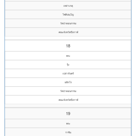
เหล่าเกตุ
โชติปญฺโญ
วัดป่าดอนกรรม
คณะจังหวัดบึงกาฬ
18
พระ
รุ้ง
เปล่าจันทร์
ยติกโร
วัดป่าดอนกรรม
คณะจังหวัดบึงกาฬ
19
พระ
ราชัน