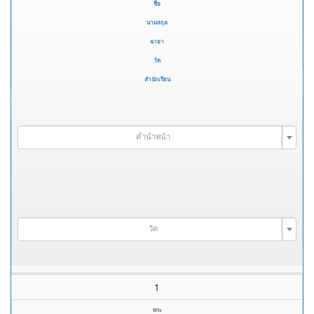
ชื่อ
นามสกุล
ฉายา
วัด
สำนักเรียน
คำนำหน้า
วัด
1
พระ