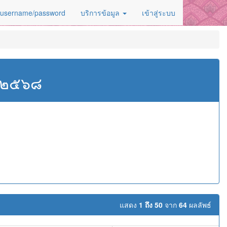
 username/password
บริการข้อมูล
เข้าสู่ระบบ
ศ.๒๕๖๘
ม
แสดง
1 ถึง 50
จาก
64
ผลลัพธ์