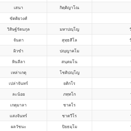
เสนา
กิตฺติญาโณ
ขัตติยวงศ์
วิสิษฐ์รัตนกุล
มหาปญฺโญ
จันดา
สุทฺธสีโล
ผิวขำ
ปญฺญาคโม
หินลีลา
สนฺตมโน
เหล่าเกตุ
โชติปญฺโญ
เปล่าจันทร์
ยติกโร
ละน้อย
ภทฺทโก
เกตุมาลา
ชาคโร
แสงจันทร์
ชาตวีโร
ผลวัชนะ
ปิยธมฺโม