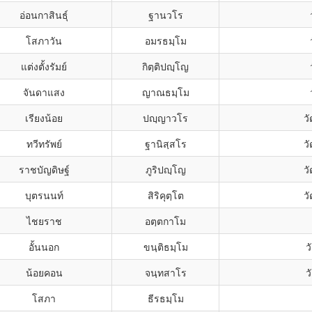
อ่อนกาสินธุ์
ฐานวโร
โสภาวัน
อมรธมฺโม
แต่งตั้งรัมย์
กิตฺติปญฺโญ
จันดาแสง
ญาณธมฺโม
เรียงน้อย
ปญฺญาวโร
ว
ทวีทรัพย์
ฐานิสฺสโร
ว
ราชบัญดิษฐ์
ภูริปญฺโญ
ว
บุตรนนท์
สิริคุตฺโต
ว
ไชยราช
อตฺตกาโม
อั้นนอก
ขนฺติธมฺโม
ว
น้อยคอน
จนฺทสาโร
ว
โสภา
ธีรธมฺโม