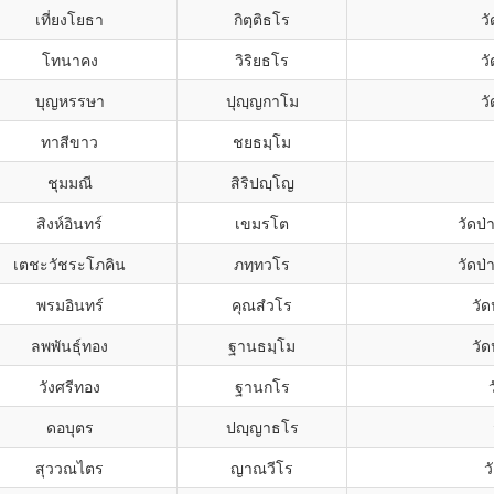
เที่ยงโยธา
กิตฺติธโร
ว
โทนาคง
วิริยธโร
ว
บุญหรรษา
ปุญฺญกาโม
ว
ทาสีขาว
ชยธมฺโม
ชุมมณี
สิริปญฺโญ
สิงห์อินทร์
เขมรโต
วัดป
เตชะวัชระโภคิน
ภทฺทวโร
วัดป
พรมอินทร์
คุณสํวโร
วั
ลพพันธุ์ทอง
ฐานธมฺโม
วั
วังศรีทอง
ฐานกโร
ดอบุตร
ปญฺญาธโร
สุววณไตร
ญาณวีโร
ว