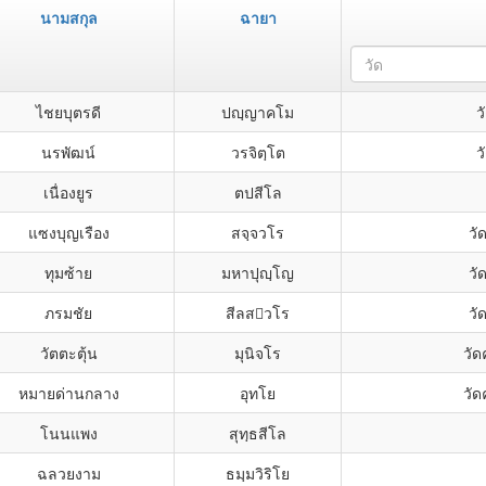
นามสกุล
ฉายา
วัด
ไชยบุตรดี
ปญฺญาคโม
ว
นรพัฒน์
วรจิตฺโต
ว
เนื่องยูร
ตปสีโล
แซงบุญเรือง
สจฺจวโร
วั
ทุมซ้าย
มหาปุญฺโญ
วั
ภรมชัย
สีลสวโร
วั
วัตตะตุ้น
มุนิจโร
วั
หมายด่านกลาง
อุทโย
วั
โนนแพง
สุทฺธสีโล
ฉลวยงาม
ธมฺมวิริโย