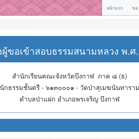
หน้าแรก
ขอ
่อผู้ขอเข้าสอบธรรมสนามหลวง พ.
สำนักเรียนคณะจังหวัดบึงกาฬ ภาค ๘ (ธ)
นักธรรมชั้นตรี - ๖๑๓๐๐๐๑ - วัดป่าสุเมฆนันทารา
ตำบลป่าแฝก อำเภอพรเจริญ บึงกาฬ