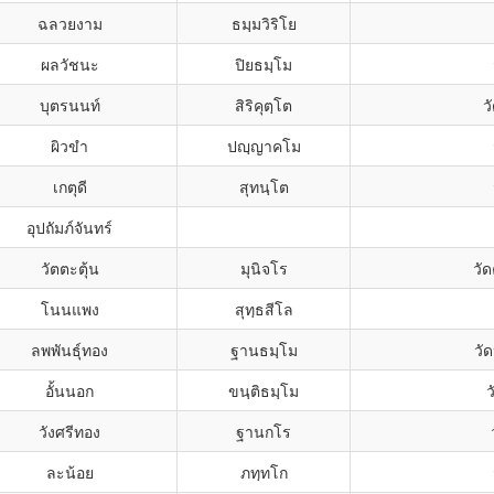
ฉลวยงาม
ธมฺมวิริโย
ผลวัชนะ
ปิยธมฺโม
บุตรนนท์
สิริคุตฺโต
ว
ผิวขำ
ปญฺญาคโม
เกตุดี
สุทนฺโต
อุปถัมภ์จันทร์
วัตตะตุ้น
มุนิจโร
วั
โนนแพง
สุทฺธสีโล
ลพพันธุ์ทอง
ฐานธมฺโม
วั
อั้นนอก
ขนฺติธมฺโม
วังศรีทอง
ฐานกโร
ละน้อย
ภทฺทโก