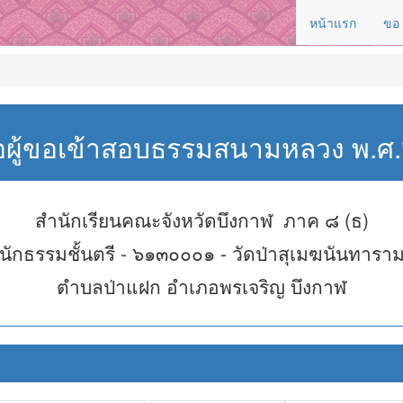
หน้าแรก
ขอ
่อผู้ขอเข้าสอบธรรมสนามหลวง พ.
สำนักเรียนคณะจังหวัดบึงกาฬ ภาค ๘ (ธ)
นักธรรมชั้นตรี - ๖๑๓๐๐๐๑ - วัดป่าสุเมฆนันทารา
ตำบลป่าแฝก อำเภอพรเจริญ บึงกาฬ