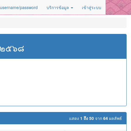
 username/password
บริการข้อมูล
เข้าสู่ระบบ
ศ.๒๕๖๘
ม
แสดง
1 ถึง 50
จาก
64
ผลลัพธ์