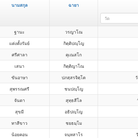
นามสกุล
ฉายา
วัด
ฐานะ
วรญาโณ
แต่งตั้งรัมย์
กิตฺติปญฺโญ
ศรีศาลา
คุเณสโก
เสนา
กิตฺติญาโณ
ขันอาษา
ปภสฺสรจิตฺโต
ว
สุพรรณศรี
ชนปญฺโญ
จันดา
สุทฺธสีโล
สุขมี
อธิปญฺโญ
ทาสีขาว
ชยธมฺโม
น้อยคอน
จนฺทสาโร