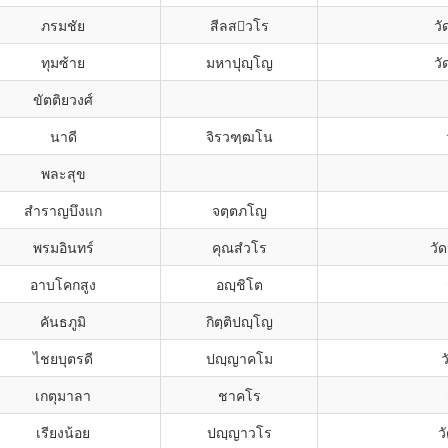
ภรมชัย
สีลสวโร
ว
ทุมซ้าย
มหาปุญฺโญ
ว
ขัตติยวงศ์
นาดี
จิรวฑฺฒโน
พละสุข
สำราญบึงแก
จตฺตภโญ
พรมอินทร์
คุณสํวโร
วั
อาบโคกสูง
อญฺชิโต
คันธภูมิ
กิตฺติปญฺโญ
ไชยบุตรดี
ปญฺญาคโม
เกตุมาลา
ชาคโร
เรียงน้อย
ปญฺญาวโร
ว