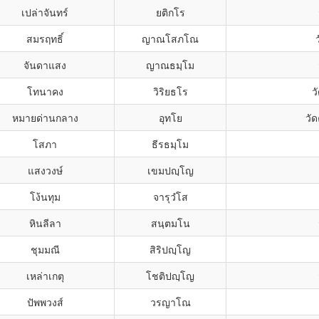
เปล่าจันทร์
ยติกโร
สมรฤทธิ์
ญาณโสภโณ
จันดาแสง
ญาณธมฺโม
โทนาคง
วิริยธโร
ว
หมายด่านกลาง
อุทโย
วั
โสภา
ธีรธมฺโม
แสงวงษ์
เขมปญฺโญ
โง้นทุม
จารุวํโส
หินลีลา
สนฺตมโน
ชุมมณี
สิริปญฺโญ
เหล่าเกตุ
โชติปญฺโญ
ปัพพวงส์
วรญาโณ