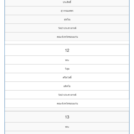
ประสิทธิ์
สุวรรณเพชร
สุขโณ
วัดป่าประชาสรรค์
คณะจังหวัดขอนแก่น
12
พระ
วิสุต
ศรีสวัสดิ์
อติสโย
วัดป่าประชาสรรค์
คณะจังหวัดขอนแก่น
13
พระ