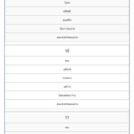
โอสถ
ศรีสิทธิ์
ธมฺมทีโป
วัดเกาะสะอาด
คณะจังหวัดขอนแก่น
10
พระ
อติชาติ
กรเสนาะ
ยติกโร
วัดจันทรัตนาราม
คณะจังหวัดขอนแก่น
11
พระ