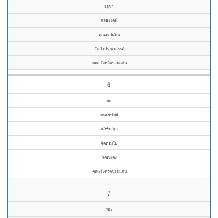
อนุชา
กัลยารัตน์
คุณสมฺปนฺโณ
วัดป่าประชาสรรค์
คณะจังหวัดขอนแก่น
6
พระ
ครองทรัพย์
อภิชัยสกุล
จิตฺตธมฺโม
วัดดงเค็ง
คณะจังหวัดขอนแก่น
7
พระ