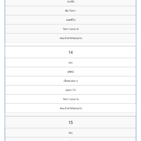
ประทีป
พิลาโสภา
อตฺตทีโป
วัดเกาะสะอาด
คณะจังหวัดขอนแก่น
14
พระ
สุทัศน์
เพ็งทองหลาง
อตฺถกาโร
วัดเกาะสะอาด
คณะจังหวัดขอนแก่น
15
พระ