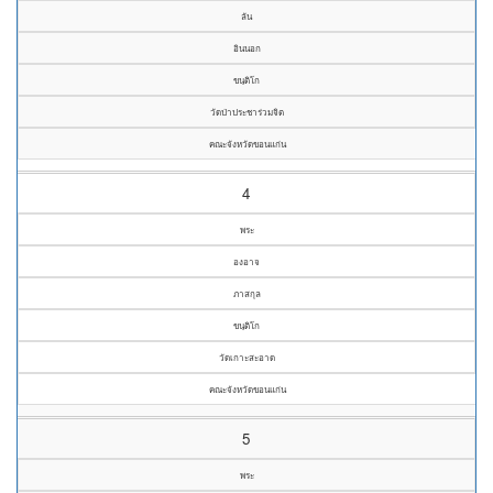
ลัน
อินนอก
ขนฺติโก
วัดป่าประชาร่วมจิต
คณะจังหวัดขอนแก่น
4
พระ
องอาจ
ภาสกุล
ขนฺติโก
วัดเกาะสะอาด
คณะจังหวัดขอนแก่น
5
พระ