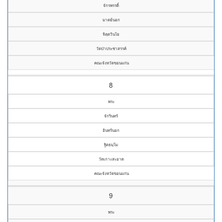
จักรพรรดิ์
มาตย์นอก
จิตฺตวินโย
วัดป่าประชาสรรค์
คณะจังหวัดขอนแก่น
8
พระ
จักรินทร์
อินทร์นอก
ฐิตธมฺโม
วัดเกาะสะอาด
คณะจังหวัดขอนแก่น
9
พระ