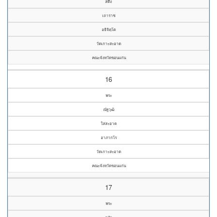
สดึง
เถาราช
อธิจิตฺโต
วัดเกาะสะอาด
คณะจังหวัดขอนแก่น
16
พระ
ณัฐวุฒิ
ใสสะอาด
อาภากโร
วัดเกาะสะอาด
คณะจังหวัดขอนแก่น
17
พระ