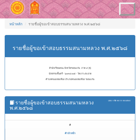
Toggle
navigation
หน้าหลัก
รายชื่อผู้ขอเข้าสอบธรรมสนามหลวง พ.ศ.๒๕๖๘
รายชื่อผู้ขอเข้าสอบธรรมสนามหลวง พ.ศ.๒๕๖๘
สำนักเรียนคณะจังหวัดขอนแก่น ภาค ๙ (ธ)
นักธรรมชั้นตรี - ๖๑๓๔๐๐๕ - วัดเกาะสะอาด
ตำบลหนองสองห้อง อำเภอหนองสองห้อง ขอนแก่น
รายชื่อผู้ขอเข้าสอบธรรมสนามหลวง
แสดง
1 ถึง 18
จาก
18
ผลลัพธ์
พ.ศ.๒๕๖๘
#
คำนำหน้า