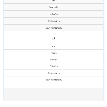
อุทัย
วันเทาแก้ว
โชติธมฺโม
วัดเกาะสะอาด
คณะจังหวัดขอนแก่น
18
พระ
ดุลยพล
ศิริมาลา
โชติธมฺโม
วัดเกาะสะอาด
คณะจังหวัดขอนแก่น