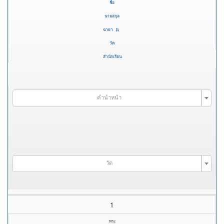
ชื่อ
นามสกุล
ฉายา
วัด
สำนักเรียน
คำนำหน้า
วัด
1
พระ