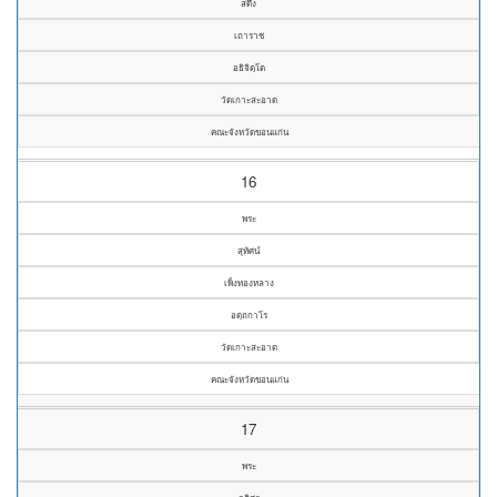
สดึง
เถาราช
อธิจิตฺโต
วัดเกาะสะอาด
คณะจังหวัดขอนแก่น
16
พระ
สุทัศน์
เพ็งทองหลาง
อตฺถกาโร
วัดเกาะสะอาด
คณะจังหวัดขอนแก่น
17
พระ