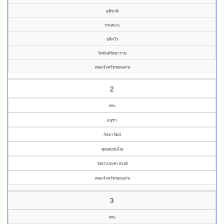
อติชาติ
กรเสนาะ
ยติกโร
วัดจันทรัตนาราม
คณะจังหวัดขอนแก่น
2
พระ
อนุชา
กัลยารัตน์
คุณสมฺปนฺโณ
วัดป่าประชาสรรค์
คณะจังหวัดขอนแก่น
3
พระ