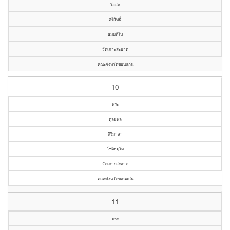
โอสถ
ศรีสิทธิ์
ธมฺมทีโป
วัดเกาะสะอาด
คณะจังหวัดขอนแก่น
10
พระ
ดุลยพล
ศิริมาลา
โชติธมฺโม
วัดเกาะสะอาด
คณะจังหวัดขอนแก่น
11
พระ