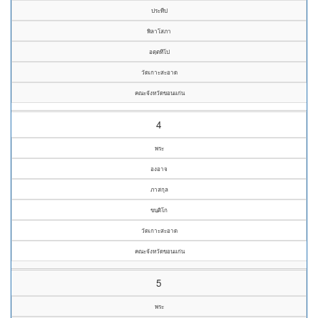
ประทีป
พิลาโสภา
อตฺตทีโป
วัดเกาะสะอาด
คณะจังหวัดขอนแก่น
4
พระ
องอาจ
ภาสกุล
ขนฺติโก
วัดเกาะสะอาด
คณะจังหวัดขอนแก่น
5
พระ