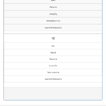
อดิศร
เรืองนาม
กตปุญโญ
วัดจันทรัตนาราม
คณะจังหวัดขอนแก่น
18
พระ
ณัฐวุฒิ
ใสสะอาด
อาภากโร
วัดเกาะสะอาด
คณะจังหวัดขอนแก่น