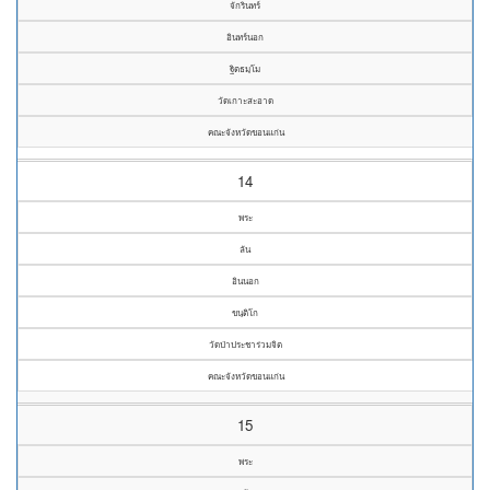
จักรินทร์
อินทร์นอก
ฐิตธมฺโม
วัดเกาะสะอาด
คณะจังหวัดขอนแก่น
14
พระ
ลัน
อินนอก
ขนฺติโก
วัดป่าประชาร่วมจิต
คณะจังหวัดขอนแก่น
15
พระ