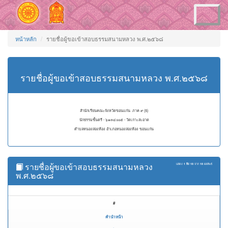
Toggle
navigation
หน้าหลัก
รายชื่อผู้ขอเข้าสอบธรรมสนามหลวง พ.ศ.๒๕๖๘
รายชื่อผู้ขอเข้าสอบธรรมสนามหลวง พ.ศ.๒๕๖๘
สำนักเรียนคณะจังหวัดขอนแก่น ภาค ๙ (ธ)
นักธรรมชั้นตรี - ๖๑๓๔๐๐๕ - วัดเกาะสะอาด
ตำบลหนองสองห้อง อำเภอหนองสองห้อง ขอนแก่น
รายชื่อผู้ขอเข้าสอบธรรมสนามหลวง
แสดง
1 ถึง 18
จาก
18
ผลลัพธ์
พ.ศ.๒๕๖๘
#
คำนำหน้า