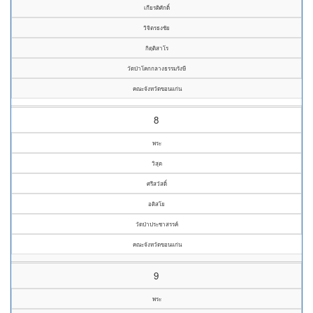
เกียรติศักดิ์
วิจิตรธงชัย
กิตฺติสาโร
วัดป่าโคกกลางธรรมรังษี
คณะจังหวัดขอนแก่น
8
พระ
วิสุต
ศรีสวัสดิ์
อติสโย
วัดป่าประชาสรรค์
คณะจังหวัดขอนแก่น
9
พระ