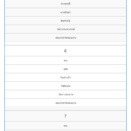
จักรพรรดิ์
มาตย์นอก
จิตฺตวินโย
วัดป่าประชาสรรค์
คณะจังหวัดขอนแก่น
6
พระ
อุทัย
วันเทาแก้ว
โชติธมฺโม
วัดเกาะสะอาด
คณะจังหวัดขอนแก่น
7
พระ