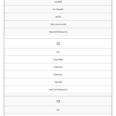
ประสิทธิ์
สุวรรณเพชร
สุขโณ
วัดป่าประชาสรรค์
คณะจังหวัดขอนแก่น
12
พระ
ครองทรัพย์
อภิชัยสกุล
จิตฺตธมฺโม
วัดดงเค็ง
คณะจังหวัดขอนแก่น
13
พระ