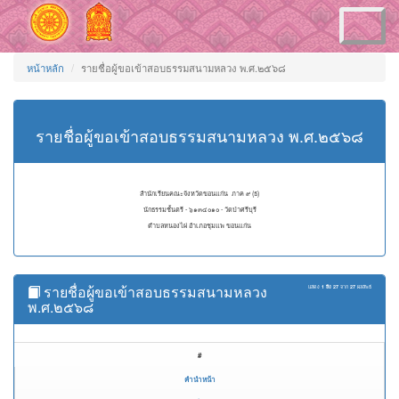
Toggle
navigation
หน้าหลัก
รายชื่อผู้ขอเข้าสอบธรรมสนามหลวง พ.ศ.๒๕๖๘
รายชื่อผู้ขอเข้าสอบธรรมสนามหลวง พ.ศ.๒๕๖๘
สำนักเรียนคณะจังหวัดขอนแก่น ภาค ๙ (ธ)
นักธรรมชั้นตรี - ๖๑๓๔๐๑๐ - วัดป่าศรีบุรี
ตำบลหนองไผ่ อำเภอชุมแพ ขอนแก่น
รายชื่อผู้ขอเข้าสอบธรรมสนามหลวง
แสดง
1 ถึง 27
จาก
27
ผลลัพธ์
พ.ศ.๒๕๖๘
#
คำนำหน้า