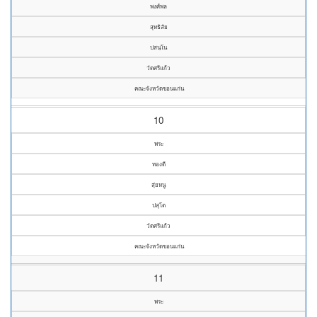
พงศ์พล
สุทธิสัย
ปสนฺโน
วัดศรีแก้ว
คณะจังหวัดขอนแก่น
10
พระ
ทองดี
สุ่ยหนู
ปสุโต
วัดศรีแก้ว
คณะจังหวัดขอนแก่น
11
พระ