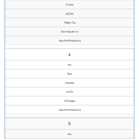
บัวลอย
บุญโสม
โชติญาโณ
วัดป่าหนองศาลา
คณะจังหวัดขอนแก่น
4
พระ
นิยม
ถนอมพล
ชาคโร
วัดโนนคูณ
คณะจังหวัดขอนแก่น
5
พระ