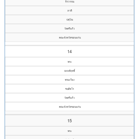
จิรวรรณ
ลาดี
ปคุโณ
วัดศรีแก้ว
คณะจังหวัดขอนแก่น
14
พระ
ณรงค์ฤทธิ์
พรมเวียง
ขนฺติธโร
วัดศรีแก้ว
คณะจังหวัดขอนแก่น
15
พระ