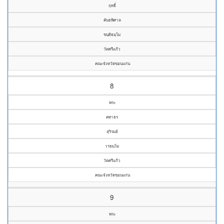
ฤทธิ์
คันธพิศาล
ขนฺติธมฺโม
วัดศรีแก้ว
คณะจังหวัดขอนแก่น
8
พระ
คทาธร
สุริรมย์
วรธมฺโม
วัดศรีแก้ว
คณะจังหวัดขอนแก่น
9
พระ