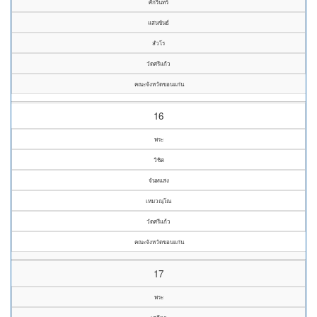
ศักรินทร์
แสนขันธ์
สํวโร
วัดศรีแก้ว
คณะจังหวัดขอนแก่น
16
พระ
วิชิต
จันทแสง
เหมวณฺโณ
วัดศรีแก้ว
คณะจังหวัดขอนแก่น
17
พระ