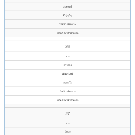
สุ่มมาตย์
สิริปุญโญ
วัดสว่างโนนงาม
คณะจังหวัดขอนแก่น
26
พระ
อรรถกร
เมืองจันทร์
สนฺตมโน
วัดสว่างโนนงาม
คณะจังหวัดขอนแก่น
27
พระ
วิศวะ