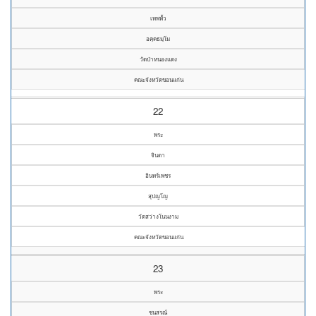
เทพพั้ว
อคฺคธมฺโม
วัดป่าหนองแดง
คณะจังหวัดขอนแก่น
22
พระ
จินดา
อินทร์เพชร
สุปญโญ
วัดสว่างโนนงาม
คณะจังหวัดขอนแก่น
23
พระ
ชนสรณ์