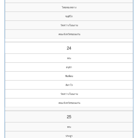
ไทยทองหลาง
ขนฺติโก
วัดสว่างโนนงาม
คณะจังหวัดขอนแก่น
24
พระ
อนุชา
พิมพ์ผม
ติสาโร
วัดสว่างโนนงาม
คณะจังหวัดขอนแก่น
25
พระ
ประยูร