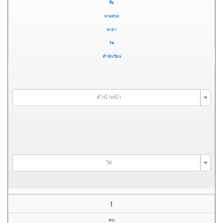
ชื่อ
นามสกุล
ฉายา
วัด
สำนักเรียน
คำนำหน้า
วัด
1
พระ