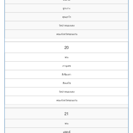
ลูกเงาะ
คุณงฺกโร
วัดป่าหนองแดง
คณะจังหวัดขอนแก่น
20
พระ
ภานุเดช
สีเชียงสา
สีลเตโช
วัดป่าหนองแดง
คณะจังหวัดขอนแก่น
21
พระ
อดิศักดิ์