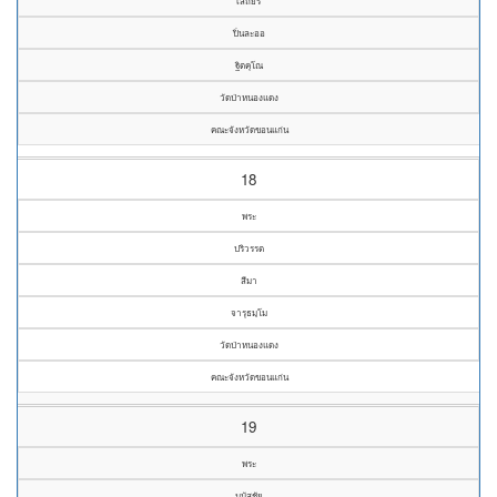
เสถียร
ปิ่นละออ
ฐิตคุโณ
วัดป่าหนองแดง
คณะจังหวัดขอนแก่น
18
พระ
ปริวรรต
สีมา
จารุธมฺโม
วัดป่าหนองแดง
คณะจังหวัดขอนแก่น
19
พระ
มนัสชัย