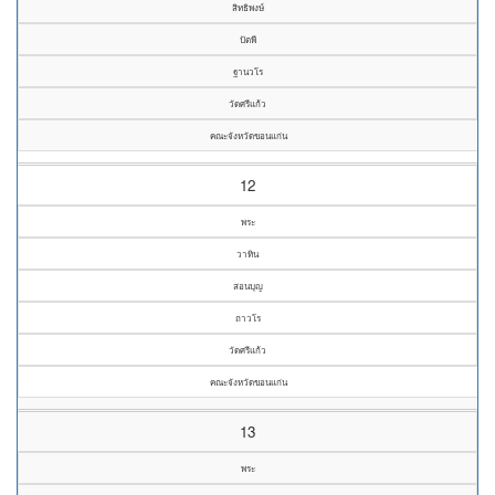
สิทธิพงษ์
ปัตพี
ฐานวโร
วัดศรีแก้ว
คณะจังหวัดขอนแก่น
12
พระ
วาทิน
สอนบุญ
ถาวโร
วัดศรีแก้ว
คณะจังหวัดขอนแก่น
13
พระ