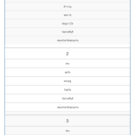
สำราญ
พลราช
ปญฺญาวุโธ
วัดป่าศรีบุรี
คณะจังหวัดขอนแก่น
2
พระ
สุดใจ
ครบอยู่
วิสุทโธ
วัดป่าศรีบุรี
คณะจังหวัดขอนแก่น
3
พระ