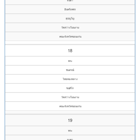
จินดา
อินทร์เพชร
สุปญโญ
วัดสว่างโนนงาม
คณะจังหวัดขอนแก่น
18
พระ
ชนสรณ์
ไทยทองหลาง
ขนฺติโก
วัดสว่างโนนงาม
คณะจังหวัดขอนแก่น
19
พระ
อนุชา