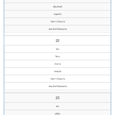
เมืองจันทร์
สนฺตมโน
วัดสว่างโนนงาม
คณะจังหวัดขอนแก่น
22
พระ
วิศวะ
บัวผาย
กตธมฺโม
วัดสว่างโนนงาม
คณะจังหวัดขอนแก่น
23
พระ
เสถียร