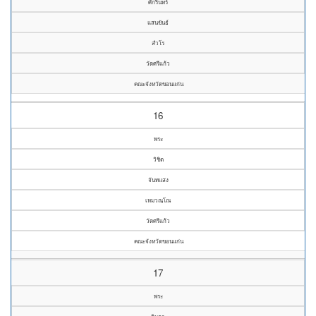
ศักรินทร์
แสนขันธ์
สํวโร
วัดศรีแก้ว
คณะจังหวัดขอนแก่น
16
พระ
วิชิต
จันทแสง
เหมวณฺโณ
วัดศรีแก้ว
คณะจังหวัดขอนแก่น
17
พระ