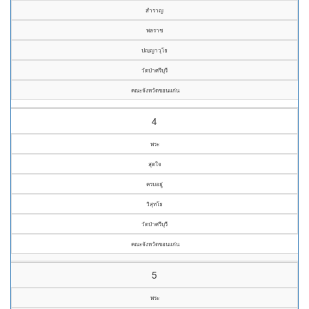
สำราญ
พลราช
ปญฺญาวุโธ
วัดป่าศรีบุรี
คณะจังหวัดขอนแก่น
4
พระ
สุดใจ
ครบอยู่
วิสุทโธ
วัดป่าศรีบุรี
คณะจังหวัดขอนแก่น
5
พระ