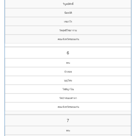
วิบูลย์ศักดิ์
น้อยบัติ
เขมวโร
วัดสุทธิไชยาราม
คณะจังหวัดขอนแก่น
6
พระ
บัวลอย
บุญโสม
โชติญาโณ
วัดป่าหนองศาลา
คณะจังหวัดขอนแก่น
7
พระ