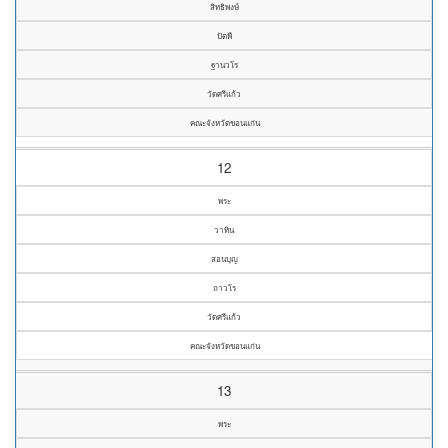
สิทธิพงษ์
ปัตพี
ฐานวโร
วัดศรีแก้ว
คณะจังหวัดขอนแก่น
12
พระ
วาทิน
สอนบุญ
ถาวโร
วัดศรีแก้ว
คณะจังหวัดขอนแก่น
13
พระ