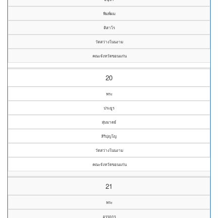
พิมพ์ผม
ติสาโร
วัดสว่างโนนงาม
คณะจังหวัดขอนแก่น
20
พระ
ประยูร
สุ่มมาตย์
สิริปุญโญ
วัดสว่างโนนงาม
คณะจังหวัดขอนแก่น
21
พระ
อรรถกร