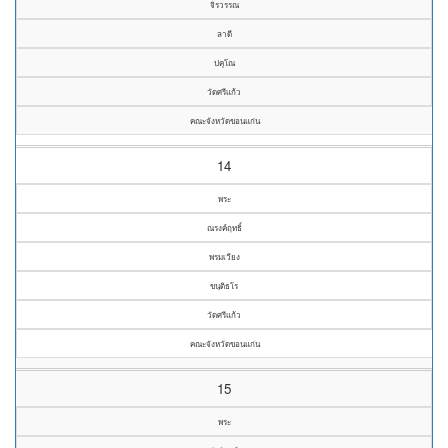
จิรวรรณ
ลาดี
ปคุโณ
วัดศรีแก้ว
คณะจังหวัดขอนแก่น
14
พระ
ณรงค์ฤทธิ์
พรมเวียง
ขนฺติธโร
วัดศรีแก้ว
คณะจังหวัดขอนแก่น
15
พระ