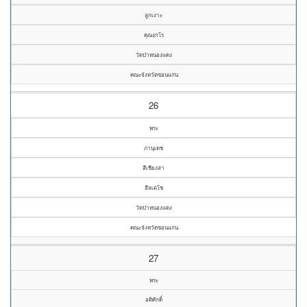
ลูกเงาะ
คุณงฺกโร
วัดป่าหนองแดง
คณะจังหวัดขอนแก่น
26
พระ
ภานุเดช
สีเชียงสา
สีลเตโช
วัดป่าหนองแดง
คณะจังหวัดขอนแก่น
27
พระ
อดิศักดิ์