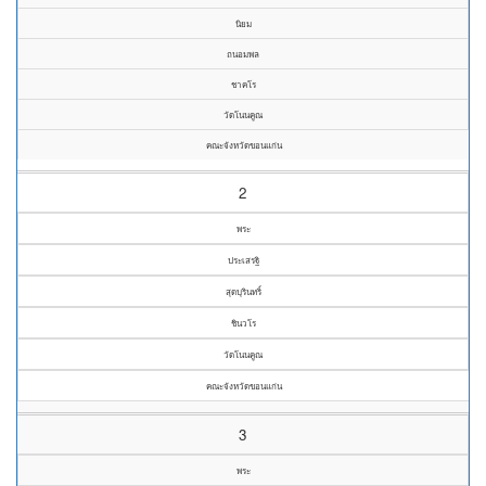
นิยม
ถนอมพล
ชาคโร
วัดโนนคูณ
คณะจังหวัดขอนแก่น
2
พระ
ประเสรฐิ
สุดบุรินทริ์
ชินวโร
วัดโนนคูณ
คณะจังหวัดขอนแก่น
3
พระ