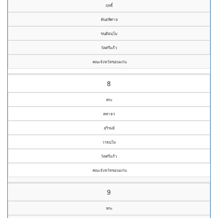
ฤทธิ์
คันธพิศาล
ขนฺติธมฺโม
วัดศรีแก้ว
คณะจังหวัดขอนแก่น
8
พระ
คทาธร
สุริรมย์
วรธมฺโม
วัดศรีแก้ว
คณะจังหวัดขอนแก่น
9
พระ