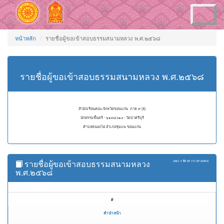
Toggle
navigation
หน้าหลัก
รายชื่อผู้ขอเข้าสอบธรรมสนามหลวง พ.ศ.๒๕๖๘
รายชื่อผู้ขอเข้าสอบธรรมสนามหลวง พ.ศ.๒๕๖๘
สำนักเรียนคณะจังหวัดขอนแก่น ภาค ๙ (ธ)
นักธรรมชั้นตรี - ๖๑๓๔๐๑๐ - วัดป่าศรีบุรี
ตำบลหนองไผ่ อำเภอชุมแพ ขอนแก่น
รายชื่อผู้ขอเข้าสอบธรรมสนามหลวง
แสดง
1 ถึง 27
จาก
27
ผลลัพธ์
พ.ศ.๒๕๖๘
#
คำนำหน้า