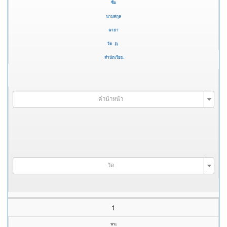
ชื่อ
นามสกุล
ฉายา
วัด
สำนักเรียน
คำนำหน้า
วัด
1
พระ