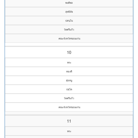
พงศ์พล
สุทธิสัย
ปสนฺโน
วัดศรีแก้ว
คณะจังหวัดขอนแก่น
10
พระ
ทองดี
สุ่ยหนู
ปสุโต
วัดศรีแก้ว
คณะจังหวัดขอนแก่น
11
พระ