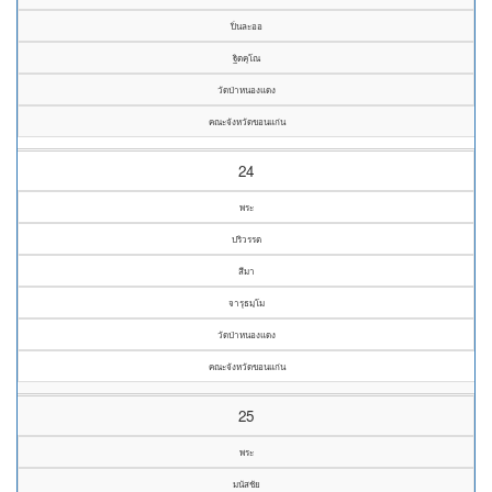
ปิ่นละออ
ฐิตคุโณ
วัดป่าหนองแดง
คณะจังหวัดขอนแก่น
24
พระ
ปริวรรต
สีมา
จารุธมฺโม
วัดป่าหนองแดง
คณะจังหวัดขอนแก่น
25
พระ
มนัสชัย