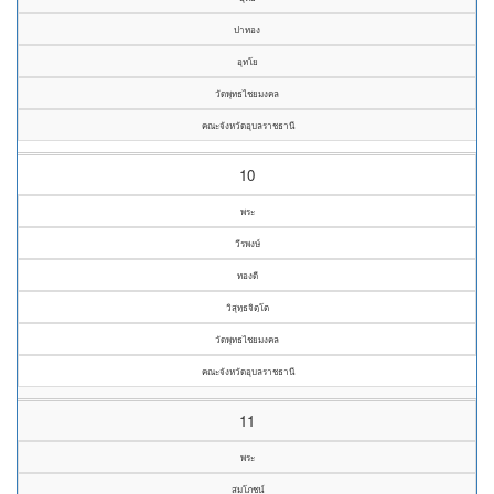
ปาทอง
อุทโย
วัดพุทธไชยมงคล
คณะจังหวัดอุบลราชธานี
10
พระ
วีรพงษ์
ทองดี
วิสุทฺธจิตฺโต
วัดพุทธไชยมงคล
คณะจังหวัดอุบลราชธานี
11
พระ
สมโภชน์