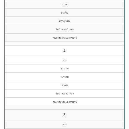
มานพ
อินเพ็ญ
มหาญาโณ
วัดป่าหนองบัวทอง
คณะจังหวัดอุบลราชธานี
4
พระ
ชำนาญ
เบาพรม
ชาคโร
วัดป่าหนองบัวทอง
คณะจังหวัดอุบลราชธานี
5
พระ