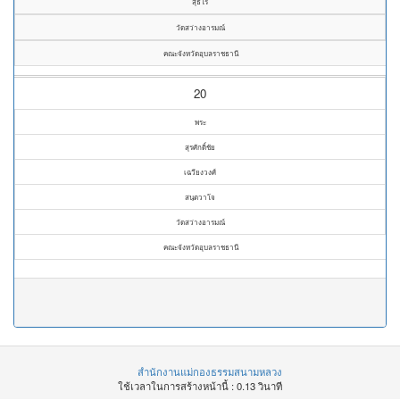
สุธีโร
วัดสว่างอารมณ์
คณะจังหวัดอุบลราชธานี
20
พระ
สุรศักดิ์ชัย
เฉวียงวงศ์
สนฺตวาโจ
วัดสว่างอารมณ์
คณะจังหวัดอุบลราชธานี
สำนักงานแม่กองธรรมสนามหลวง
ใช้เวลาในการสร้างหน้านี้ : 0.13 วินาที