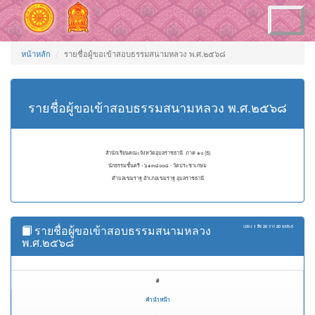
Toggle
navigation
หน้าหลัก
รายชื่อผู้ขอเข้าสอบธรรมสนามหลวง พ.ศ.๒๕๖๘
รายชื่อผู้ขอเข้าสอบธรรมสนามหลวง พ.ศ.๒๕๖๘
สำนักเรียนคณะจังหวัดอุบลราชธานี ภาค ๑๐ (ธ)
นักธรรมชั้นตรี - ๖๑๓๘๐๐๘ - วัดประชาเกษม
ตำบลเขมราฐ อำเภอเขมราฐ อุบลราชธานี
รายชื่อผู้ขอเข้าสอบธรรมสนามหลวง
แสดง
1 ถึง 20
จาก
20
ผลลัพธ์
พ.ศ.๒๕๖๘
#
คำนำหน้า