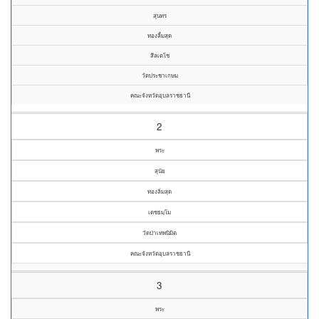
สุนทร
ทองลิ้มสุด
สีลเตโช
วัดประชาเกษม
คณะจังหวัดอุบลราชธานี
2
พระ
สุนัย
ทองลิ่มสุด
เตชธมฺโม
วัดป่าเทพนิมิต
คณะจังหวัดอุบลราชธานี
3
พระ