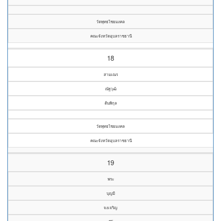
วัดพุทธไชยมงคล
คณะจังหวัดอุบลราชธานี
18
สามเณร
ณัฐวุฒิ
ต้นพิกุล
วัดพุทธไชยมงคล
คณะจังหวัดอุบลราชธานี
19
พระ
บุญมี
จงเจริญ