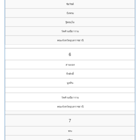
ชัยรัชต์
บ้งพรม
ฐิตธมฺโม
วัดคำมณียาราม
คณะจังหวัดอุบลราชธานี
6
สามเณร
จีรศักดิ์
มูลสิน
วัดคำมณียาราม
คณะจังหวัดอุบลราชธานี
7
พระ
ปรีชา