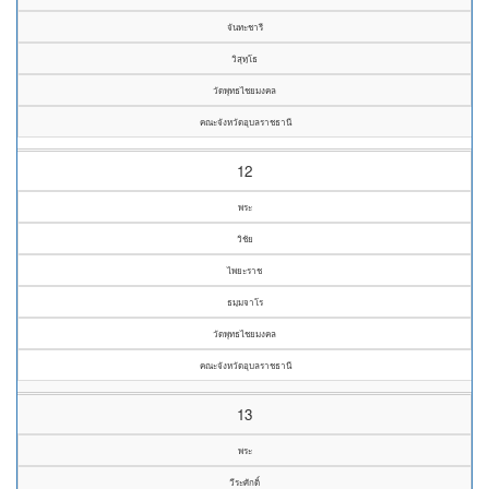
จันทะชารี
วิสุทฺโธ
วัดพุทธไชยมงคล
คณะจังหวัดอุบลราชธานี
12
พระ
วิชัย
ไพยะราช
ธมฺมจาโร
วัดพุทธไชยมงคล
คณะจังหวัดอุบลราชธานี
13
พระ
วีระศักดิ์