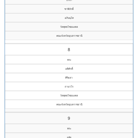
ชาพิภักดิ์
อภินนฺโท
วัดพุทธไชยมงคล
คณะจังหวัดอุบลราชธานี
8
พระ
อดิศักดิ์
ศิริผลา
ถามวโร
วัดพุทธไชยมงคล
คณะจังหวัดอุบลราชธานี
9
พระ
อุทัย