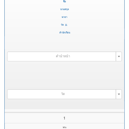
ชื่อ
นามสกุล
ฉายา
วัด
สำนักเรียน
คำนำหน้า
วัด
1
พระ