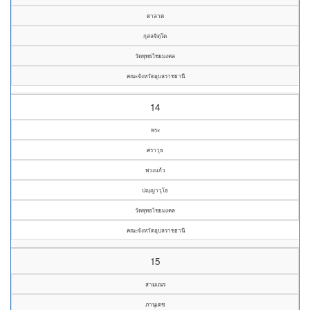
ดาลาด
กุสลจิตฺโต
วัดพุทธไชยมงคล
คณะจังหวัดอุบลราชธานี
14
พระ
ศราวุธ
พวงแก้ว
ปญฺญาวุโธ
วัดพุทธไชยมงคล
คณะจังหวัดอุบลราชธานี
15
สามเณร
ภานุเดช