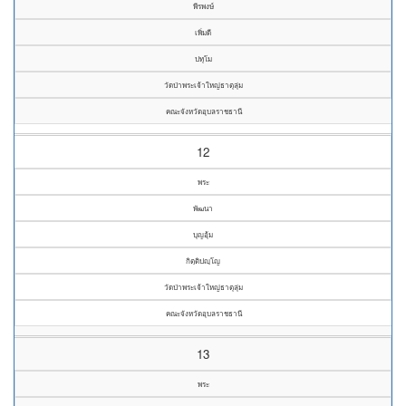
พีรพงษ์
เพิ่มดี
ปทุโม
วัดป่าพระเจ้าใหญ่ธาตุลุ่ม
คณะจังหวัดอุบลราชธานี
12
พระ
พัฒนา
บุญอุ้ม
กิตฺติปญฺโญ
วัดป่าพระเจ้าใหญ่ธาตุลุ่ม
คณะจังหวัดอุบลราชธานี
13
พระ