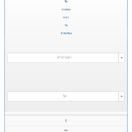
ชื่อ
นามสกุล
ฉายา
วัด
สำนักเรียน
คำนำหน้า
วัด
1
พระ