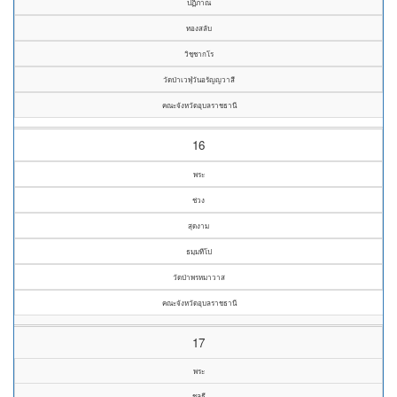
ปฏิภาณ
ทองสลับ
วิชฺชากโร
วัดป่าเวฬุวันอรัญญวาสี
คณะจังหวัดอุบลราชธานี
16
พระ
ช่วง
สุดงาม
ธมฺมทีโป
วัดป่าพรหมาวาส
คณะจังหวัดอุบลราชธานี
17
พระ
ชลธี