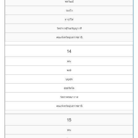
พลวัฒน์
ว่องไว
จารุวํโส
วัดป่าเวฬุวันอรัญญวาสี
คณะจังหวัดอุบลราชธานี
14
พระ
พงษ์
บุญสุข
สุทฺธจิตโต
วัดป่าพรหมาวาส
คณะจังหวัดอุบลราชธานี
15
พระ