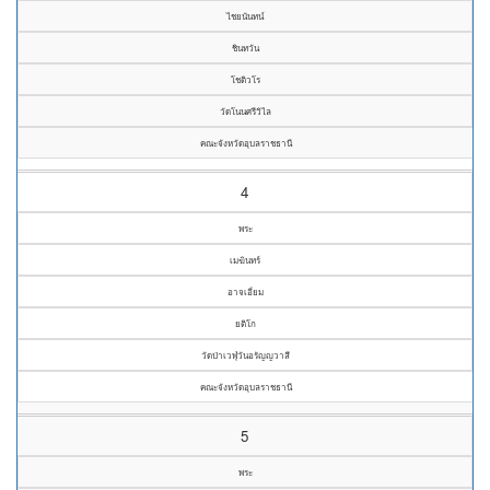
ไชยนันทน์
ชินทวัน
โชติวโร
วัดโนนศรีวิไล
คณะจังหวัดอุบลราชธานี
4
พระ
เมฆินทร์
อาจเอี่ยม
ยติโก
วัดป่าเวฬุวันอรัญญวาสี
คณะจังหวัดอุบลราชธานี
5
พระ