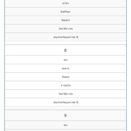
สะไหว
อินทร์นอก
จิตฺตสุโภ
วัดป่าศิลาเลข
คณะจังหวัดอุบลราชธานี
8
พระ
สมชาย
จันหอม
จารุธมฺโม
วัดป่าศิลาเลข
คณะจังหวัดอุบลราชธานี
9
พระ