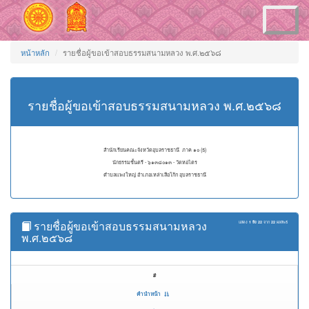
Toggle
navigation
หน้าหลัก
รายชื่อผู้ขอเข้าสอบธรรมสนามหลวง พ.ศ.๒๕๖๘
รายชื่อผู้ขอเข้าสอบธรรมสนามหลวง พ.ศ.๒๕๖๘
สำนักเรียนคณะจังหวัดอุบลราชธานี ภาค ๑๐ (ธ)
นักธรรมชั้นตรี - ๖๑๓๘๐๑๓ - วัดหอไตร
ตำบลแพงใหญ่ อำเภอเหล่าเสือโก้ก อุบลราชธานี
รายชื่อผู้ขอเข้าสอบธรรมสนามหลวง
แสดง
1 ถึง 22
จาก
22
ผลลัพธ์
พ.ศ.๒๕๖๘
#
คำนำหน้า