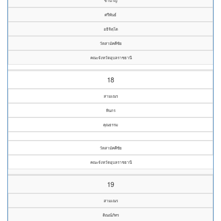
ชำนาญ
ศรีพันธ์
อธิจิตฺโต
วัดสามัคคีชัย
คณะจังหวัดอุบลราชธานี
18
สามเณร
ทินกร
คุณธรรม
วัดสามัคคีชัย
คณะจังหวัดอุบลราชธานี
19
สามเณร
ติณณ์ภัทร