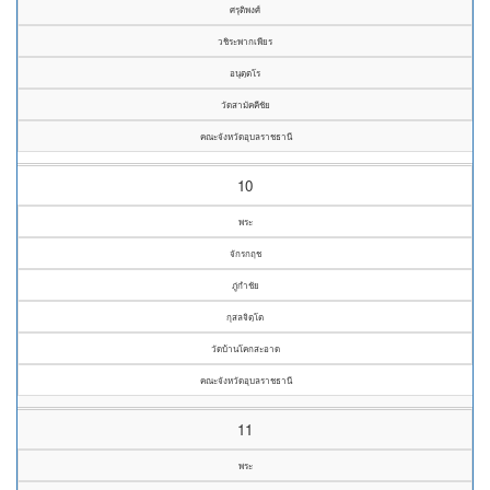
ศรุติพงศ์
วชิระพากเพียร
อนุตฺตโร
วัดสามัคคีชัย
คณะจังหวัดอุบลราชธานี
10
พระ
จักรกฤช
ภู่กำชัย
กุสลจิตฺโต
วัดบ้านโคกสะอาด
คณะจังหวัดอุบลราชธานี
11
พระ