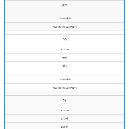
พูลทวี
วัดสามัคคีชัย
คณะจังหวัดอุบลราชธานี
20
สามเณร
อนุชิต
วิลา
วัดสามัคคีชัย
คณะจังหวัดอุบลราชธานี
21
สามเณร
อภิสิทธิ์
พันธุ์คำ