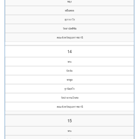
พยุง
หมื่นพหล
สุภาจาโร
วัดสามัคคีชัย
คณะจังหวัดอุบลราชธานี
14
พระ
ปัจจัย
พรพูล
ฐานิสฺสโร
วัดป่าธรรมโกศล
คณะจังหวัดอุบลราชธานี
15
พระ