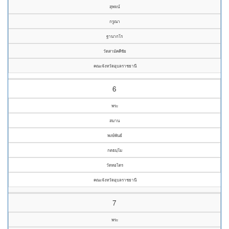
สุพจน์
กรูณา
ฐานากโร
วัดสามัคคีชัย
คณะจังหวัดอุบลราชธานี
6
พระ
สมาน
พงษ์พันธ์
กตธมฺโม
วัดหอไตร
คณะจังหวัดอุบลราชธานี
7
พระ