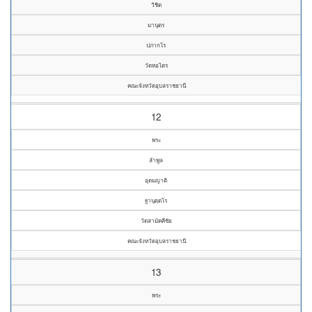
วิชิต
มานุตร
ปภากโร
วัดหอไตร
คณะจังหวัดอุบลราชธานี
12
พระ
ลำพูล
อุดมญาติ
ฐานุตฺตโร
วัดสามัคคีชัย
คณะจังหวัดอุบลราชธานี
13
พระ