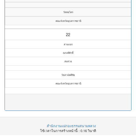
วัดหอไตร
คณะจังหวัดอุบลราชธานี
22
สามเณร
ณรงค์ศักดิ์
สมสวย
วัดสามัคคีชัย
คณะจังหวัดอุบลราชธานี
สำนักงานแม่กองธรรมสนามหลวง
ใช้เวลาในการสร้างหน้านี้ : 0.16 วินาที