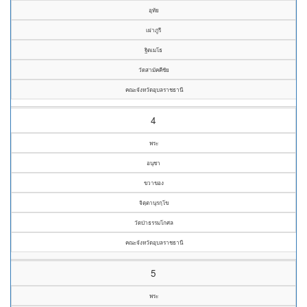
อุทัย
เผ่าภูรี
ฐิตเมโธ
วัดสามัคคีชัย
คณะจังหวัดอุบลราชธานี
4
พระ
อนุชา
ขวาของ
จิตฺตานุรกฺโข
วัดป่าธรรมโกศล
คณะจังหวัดอุบลราชธานี
5
พระ