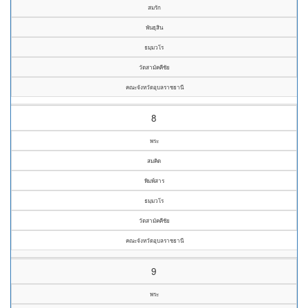
สมรัก
พันธุสิน
ธมฺมวโร
วัดสามัคคีชัย
คณะจังหวัดอุบลราชธานี
8
พระ
สมคิด
พิมพ์สาร
ธมฺมวโร
วัดสามัคคีชัย
คณะจังหวัดอุบลราชธานี
9
พระ