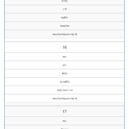
บัวกัน
วารี
ขนฺติโก
วัดหอไตร
คณะจังหวัดอุบลราชธานี
16
พระ
นรา
พันโบ
ญาณทีโป
วัดสุวรรณาวาส
คณะจังหวัดอุบลราชธานี
17
พระ