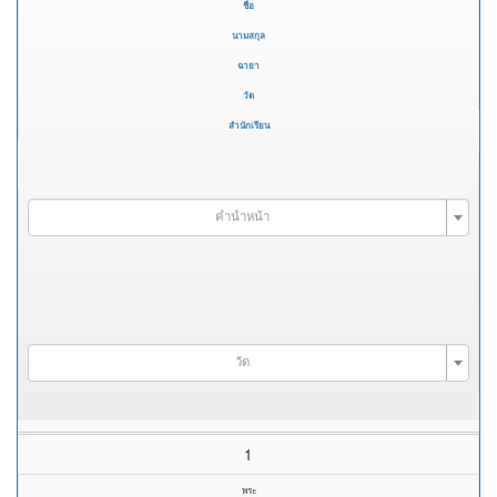
ชื่อ
นามสกุล
ฉายา
วัด
สำนักเรียน
คำนำหน้า
วัด
1
พระ