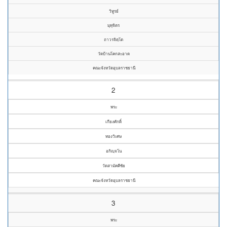
วิทูรย์
มุทุจิตร
ถาวรจิตฺโต
วัดบ้านโคกสะอาด
คณะจังหวัดอุบลราชธานี
2
พระ
เกียงศักดิ์
ทองวิเศษ
อกิญฺจโน
วัดสามัคคีชัย
คณะจังหวัดอุบลราชธานี
3
พระ