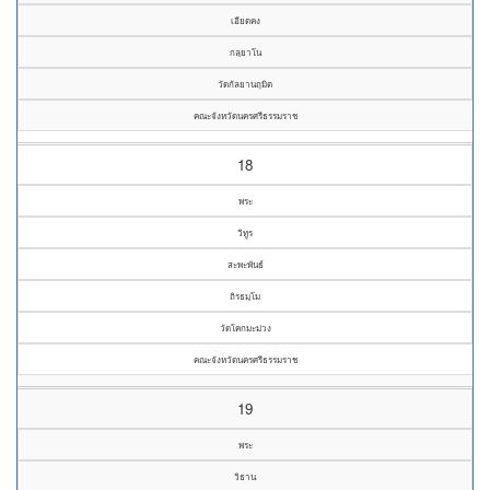
เอียดคง
กลฺยาโน
วัดกัลยานฤมิต
คณะจังหวัดนครศรีธรรมราช
18
พระ
วิทูร
สะพะพันธ์
ถิรธมฺโม
วัดโคกมะม่วง
คณะจังหวัดนครศรีธรรมราช
19
พระ
วิธาน