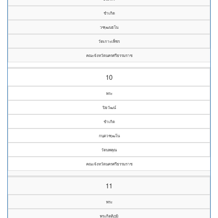
ขำเกิด
วฑฺฒนธโน
วัดเกาะเพ็ชร
คณะจังหวัดนครศรีธรรมราช
10
พระ
ปิยวัฒน์
ขำเกิด
กนฺตวฑฺฒโน
วัดนพคุณ
คณะจังหวัดนครศรีธรรมราช
11
พระ
พระกิตติภูมิ