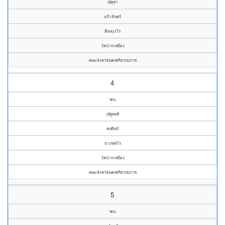
ณัฐชา
แก้วจันทร์
สีลสงฺวโร
วัดปากเหมือง
คณะจังหวัดนครศรีธรรมราช
4
พระ
ณัฐพงศ์
คงศิลป์
อาภทฺสโร
วัดปากเหมือง
คณะจังหวัดนครศรีธรรมราช
5
พระ