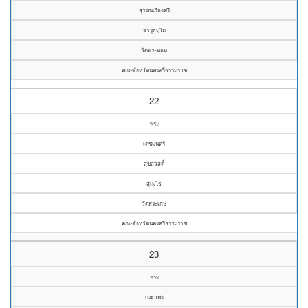
สุรรณเรืองศรี
จารุธมฺโม
วัดพระหอม
คณะจังหวัดนครศรีธรรมราช
22
พระ
เดชมนตรี
สุขสวัสดิ์
สุเมโธ
วัดสระเกษ
คณะจังหวัดนครศรีธรรมราช
23
พระ
เมธาพร