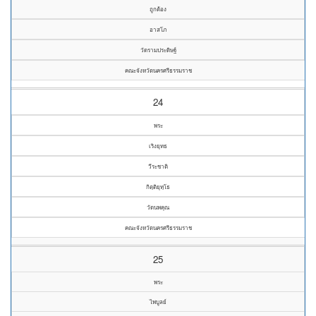
ถูกต้อง
อาสโภ
วัดรามประดิษฐ์
คณะจังหวัดนครศรีธรรมราช
24
พระ
เริงยุทธ
วีระชาติ
กิตฺติยุทฺโธ
วัดนพคุณ
คณะจังหวัดนครศรีธรรมราช
25
พระ
ไพบูลย์