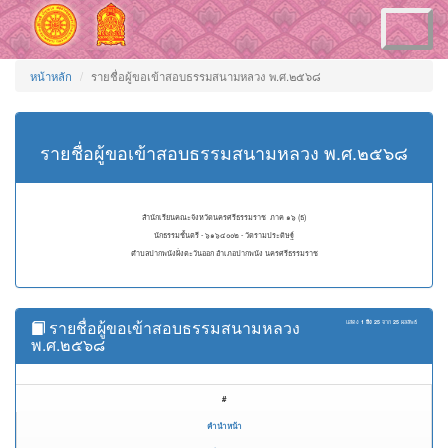
Toggle
navigation
หน้าหลัก
รายชื่อผู้ขอเข้าสอบธรรมสนามหลวง พ.ศ.๒๕๖๘
รายชื่อผู้ขอเข้าสอบธรรมสนามหลวง พ.ศ.๒๕๖๘
สำนักเรียนคณะจังหวัดนครศรีธรรมราช ภาค ๑๖ (ธ)
นักธรรมชั้นตรี - ๖๑๖๔๐๐๒ - วัดรามประดิษฐ์
ตำบลปากพนังฝั่งตะวันออก อำเภอปากพนัง นครศรีธรรมราช
รายชื่อผู้ขอเข้าสอบธรรมสนามหลวง
แสดง
1 ถึง 25
จาก
25
ผลลัพธ์
พ.ศ.๒๕๖๘
#
คำนำหน้า