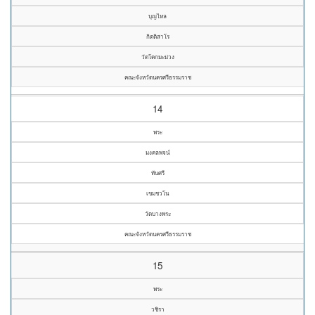
บุญไหล
กิตติสาโร
วัดโคกมะม่วง
คณะจังหวัดนครศรีธรรมราช
14
พระ
มงคลพจน์
ทันศรี
เขมชวโน
วัดบางพระ
คณะจังหวัดนครศรีธรรมราช
15
พระ
วชิรา