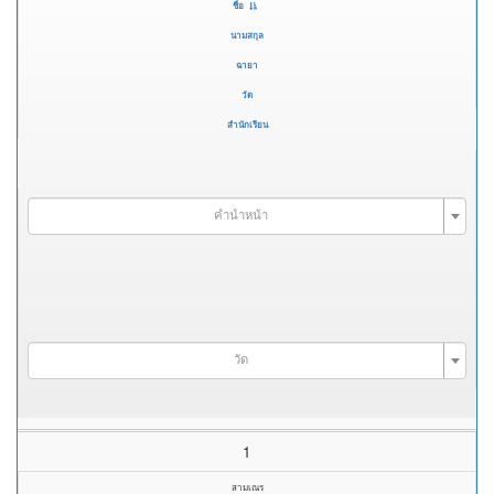
ชื่อ
นามสกุล
ฉายา
วัด
สำนักเรียน
คำนำหน้า
วัด
1
สามเณร