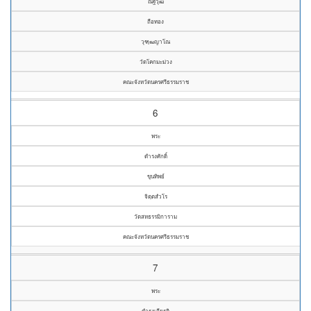
ณัฐวุฒิ
ถือทอง
วุฑฺฒญาโณ
วัดโคกมะม่วง
คณะจังหวัดนครศรีธรรมราช
6
พระ
ดำรงศักดิ์
ขุนทิพย์
จิตฺตสํวโร
วัดสหธรรมิการาม
คณะจังหวัดนครศรีธรรมราช
7
พระ
ดำรงเกียรติ