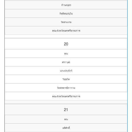
จำนงบุตร
กิตติสมฺปนฺโน
วัดสระเกษ
คณะจังหวัดนครศรีธรรมราช
20
พระ
ศราวุฒิ
แกะประจักร์
วิสุทฺโท
วัดสหธรรมิการาม
คณะจังหวัดนครศรีธรรมราช
21
พระ
อดิศักดิ์