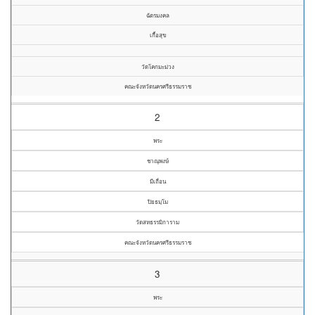
ฉัตรมงคล
เกื้อสุข
วัดโคกมะม่วง
คณะจังหวัดนครศรีธรรมราช
2
พระ
ชาณุพงษ์
มีเถื่อน
ปิยธมฺโม
วัดสหธรรมิการาม
คณะจังหวัดนครศรีธรรมราช
3
พระ