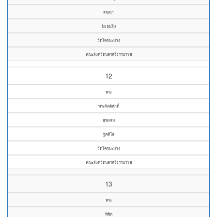
สกุณา
ปิยธมฺโม
วัดโคกมะม่วง
คณะจังหวัดนครศรีธรรมราช
12
พระ
พระกิตติศักดิ์
สุขแจ่ม
ฐิตสีโล
วัดโคกมะม่วง
คณะจังหวัดนครศรีธรรมราช
13
พระ
พิชิต