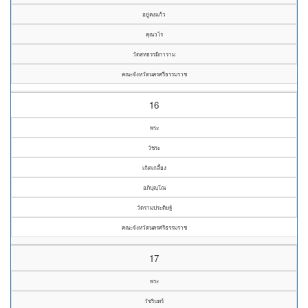
อยู่คงแก้ว
คุณวโร
วัดสหธรรมิการาม
คณะจังหวัดนครศรีธรรมราช
16
พระ
วัชระ
เกิดเกลี้ยง
อภิปุญฺโณ
วัดรามประดิษฐ์
คณะจังหวัดนครศรีธรรมราช
17
พระ
วัชรินทร์