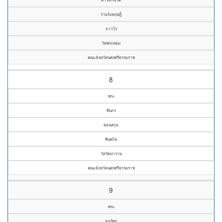
รามรังสฤษฎิ์
ถาวโร
วัดพระหอม
คณะจังหวัดนครศรีธรรมราช
8
พระ
ทินกร
ดอนสกุล
ทินฺพโล
วัดรัตนาราม
คณะจังหวัดนครศรีธรรมราช
9
พระ
ธนภัทร