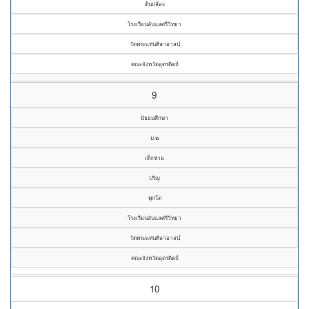
ต้นปล้อง
โรงเรียนลับแลศรีวิทยา
วัดพระแท่นศิลาอาสน์
คณะจังหวัดอุตรดิตถ์
9
มัธยมศึกษา
ม.๒
เด็กชาย
ปริญ
พุกโต
โรงเรียนลับแลศรีวิทยา
วัดพระแท่นศิลาอาสน์
คณะจังหวัดอุตรดิตถ์
10