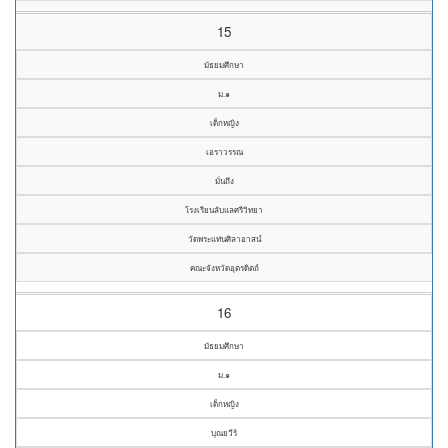
15
มัธยมศึกษา
ม.๑
เด็กหญิง
เอราวรรณ
มั่นถึง
โรงเรียนลับแลศรีวิทยา
วัดพระแท่นศิลาอาสน์
คณะจังหวัดอุตรดิตถ์
16
มัธยมศึกษา
ม.๑
เด็กหญิง
บุณยวีร์