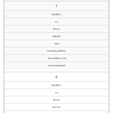
7
มัธยมศึกษา
ม.๒
เด็กชาย
สิทธินนท์
จันทร
โรงเรียนลับแลศรีวิทยา
วัดพระแท่นศิลาอาสน์
คณะจังหวัดอุตรดิตถ์
8
มัธยมศึกษา
ม.๒
เด็กชาย
ภัทรวรรธ