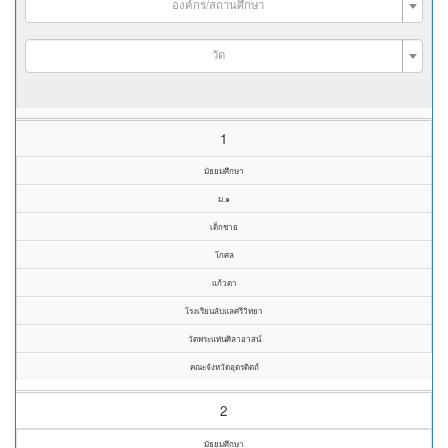
องค์กร/สถานศึกษา
วัด
1
มัธยมศึกษา
ม.๑
เด็กชาย
โกศล
แก้วตา
โรงเรียนลับแลศรีวิทยา
วัดพระแท่นศิลาอาสน์
คณะจังหวัดอุตรดิตถ์
2
มัธยมศึกษา