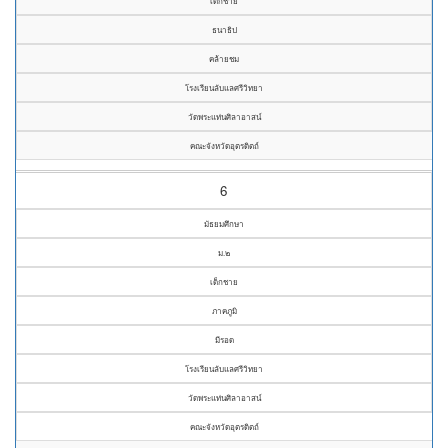
เด็กชาย
ธนาธิป
คล้ายชม
โรงเรียนลับแลศรีวิทยา
วัดพระแท่นศิลาอาสน์
คณะจังหวัดอุตรดิตถ์
6
มัธยมศึกษา
ม.๒
เด็กชาย
ภาคภูมิ
มีรอด
โรงเรียนลับแลศรีวิทยา
วัดพระแท่นศิลาอาสน์
คณะจังหวัดอุตรดิตถ์