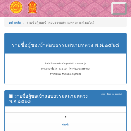
Toggle
navigation
หน้าหลัก
รายชื่อผู้ขอเข้าสอบธรรมสนามหลวง พ.ศ.๒๕๖๘
รายชื่อผู้ขอเข้าสอบธรรมสนามหลวง พ.ศ.๒๕๖๘
สำนักเรียนคณะจังหวัดอุตรดิตถ์ ภาค ๔-๕ (ธ)
ธรรมศึกษาชั้นโท - ๖๑๘๐๐๓ - โรงเรียนลับแลศรีวิทยา
ตำบลไผ่ล้อม อำเภอลับแล อุตรดิตถ์
รายชื่อผู้ขอเข้าสอบธรรมสนามหลวง
แสดง
1 ถึง 23
จาก
23
ผลลัพธ์
พ.ศ.๒๕๖๘
#
ช่วงชั้น