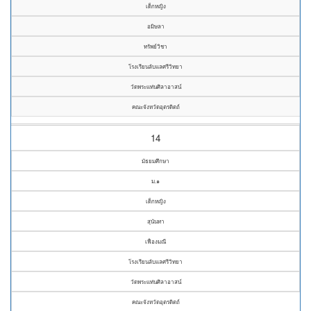
เด็กหญิง
อมิษลา
ทรัพย์วิชา
โรงเรียนลับแลศรีวิทยา
วัดพระแท่นศิลาอาสน์
คณะจังหวัดอุตรดิตถ์
14
มัธยมศึกษา
ม.๑
เด็กหญิง
สุนันทา
เฟื่องมณี
โรงเรียนลับแลศรีวิทยา
วัดพระแท่นศิลาอาสน์
คณะจังหวัดอุตรดิตถ์