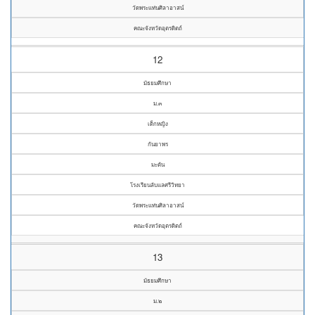
วัดพระแท่นศิลาอาสน์
คณะจังหวัดอุตรดิตถ์
12
มัธยมศึกษา
ม.๓
เด็กหญิง
กันยาพร
มะตัน
โรงเรียนลับแลศรีวิทยา
วัดพระแท่นศิลาอาสน์
คณะจังหวัดอุตรดิตถ์
13
มัธยมศึกษา
ม.๒