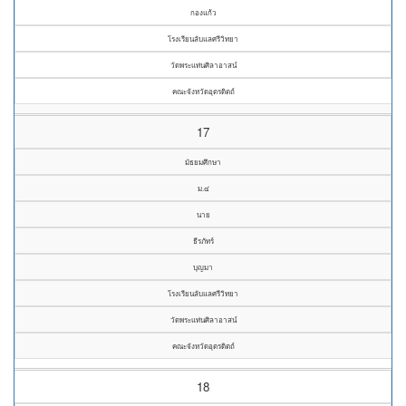
กองแก้ว
โรงเรียนลับแลศรีวิทยา
วัดพระแท่นศิลาอาสน์
คณะจังหวัดอุตรดิตถ์
17
มัธยมศึกษา
ม.๔
นาย
ธีรภัทร์
บุญมา
โรงเรียนลับแลศรีวิทยา
วัดพระแท่นศิลาอาสน์
คณะจังหวัดอุตรดิตถ์
18