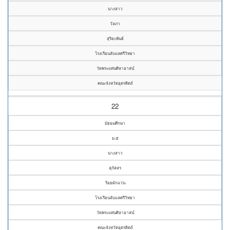
นางสาว
วัลภา
สุริยะพันธ์
โรงเรียนลับแลศรีวิทยา
วัดพระแท่นศิลาอาสน์
คณะจังหวัดอุตรดิตถ์
22
มัธยมศึกษา
ม.๕
นางสาว
สุภัสสร
ร้อยผักแว่น
โรงเรียนลับแลศรีวิทยา
วัดพระแท่นศิลาอาสน์
คณะจังหวัดอุตรดิตถ์