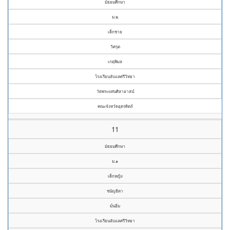
มัธยมศึกษา
ม.๒
เด็กชาย
วิศรุต
เกตุพิมล
โรงเรียนลับแลศรีวิทยา
วัดพระแท่นศิลาอาสน์
คณะจังหวัดอุตรดิตถ์
11
มัธยมศึกษา
ม.๑
เด็กหญิง
ชนัญธิดา
มั่นอิ่ม
โรงเรียนลับแลศรีวิทยา