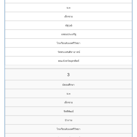
ม.๓
เด็กชาย
ณัฐวุฒิ
แหยมประเสริฐ
โรงเรียนลับแลศรีวิทยา
วัดพระแท่นศิลาอาสน์
คณะจังหวัดอุตรดิตถ์
3
มัธยมศึกษา
ม.๓
เด็กชาย
จิตติพัฒน์
บัวงาม
โรงเรียนลับแลศรีวิทยา