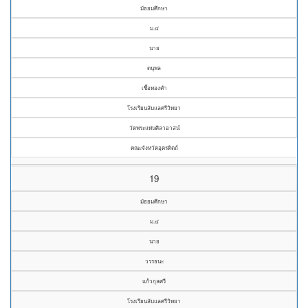
มัธยมศึกษา
ม.๔
นาย
ดนุพล
เชื้อทองคำ
โรงเรียนลับแลศรีวิทยา
วัดพระแท่นศิลาอาสน์
คณะจังหวัดอุตรดิตถ์
19
มัธยมศึกษา
ม.๔
นาย
วรรธนะ
แก้วกุลศรี
โรงเรียนลับแลศรีวิทยา