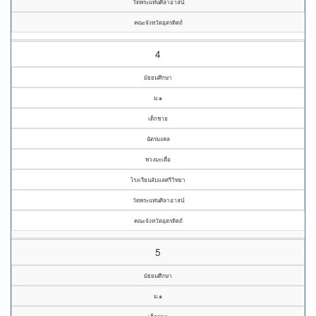
วัดพระแท่นศิลาอาสน์
คณะจังหวัดอุตรดิตถ์
4
มัธยมศึกษา
ม.๑
เด็กชาย
ฉัตรมงคล
พวงมะเดื่อ
โรงเรียนลับแลศรีวิทยา
วัดพระแท่นศิลาอาสน์
คณะจังหวัดอุตรดิตถ์
5
มัธยมศึกษา
ม.๑