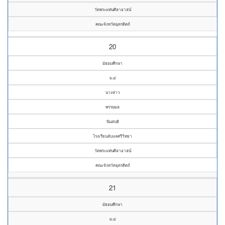
วัดพระแท่นศิลาอาสน์
คณะจังหวัดอุตรดิตถ์
20
มัธยมศึกษา
ม.๔
นางสาว
พรรษมล
นินสนธิ
โรงเรียนลับแลศรีวิทยา
วัดพระแท่นศิลาอาสน์
คณะจังหวัดอุตรดิตถ์
21
มัธยมศึกษา
ม.๔