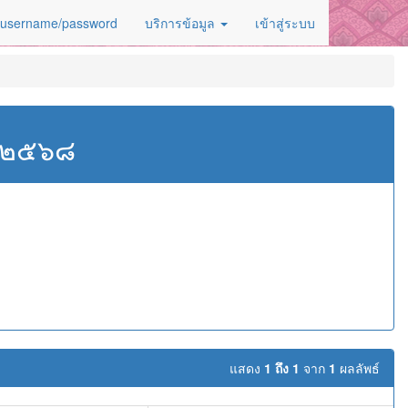
 username/password
บริการข้อมูล
เข้าสู่ระบบ
ศ.๒๕๖๘
แสดง
1 ถึง 1
จาก
1
ผลลัพธ์