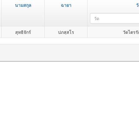
นามสกุล
ฉายา
ว
วัด
สุทธิจักร์
ปภสฺสโร
วัดไตรร