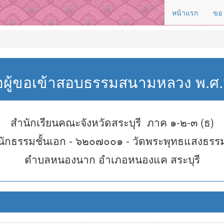
หน้าแรก
ขอ
่อผู้ขอเข้าสอบธรรมสนามหลวง พ.
สำนักเรียนคณะจังหวัดสระบุรี ภาค ๑-๒-๓ (ธ)
นักธรรมชั้นเอก - ๖๒๐๗๐๐๑ - วัดพระพุทธแสงธรร
ตำบลหนองนาก อำเภอหนองแค สระบุรี