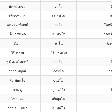
อินทร์เพชร
ปวโร
เพ็ชรพลอย
กตธมฺโม
ว
ฉัตรวราพิทักษ์
อมโร
วัดศ
เพ็ชรสันทัด
ธมฺมวโร
วัดศ
ดีอ้น
รตโน
วัด
ศิริวรรณ
สิริวฑฺฒโก
พุฒิพงศ์ไพบูลย์
ปวโร
ว
วรรณพฤกษ์
อติพโล
วั
ตั้งเตือนใจ
ขนฺติโก
ขามชู
ญาณวีโร
ว
ไชยแสง
อกิญฺจโน
กาญจนะกนก
ธมฺมธีโร