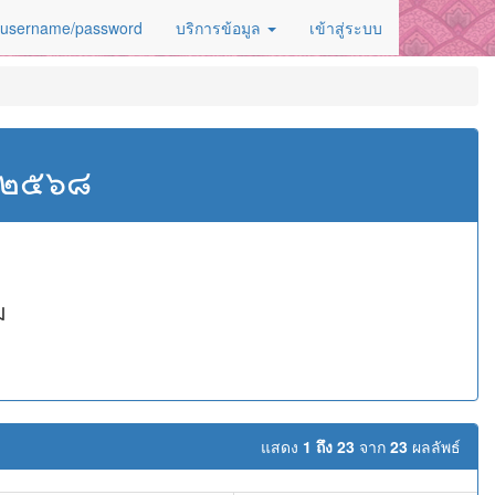
 username/password
บริการข้อมูล
เข้าสู่ระบบ
ศ.๒๕๖๘
ม
แสดง
1 ถึง 23
จาก
23
ผลลัพธ์