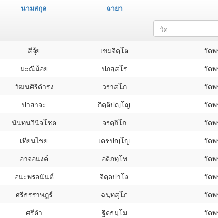
นามสกุล
ฉายา
วัด
สีจุ้ย
เขมจิตฺโต
วัด
มะณีน้อย
ปภสฺสโร
วัด
วัฒนศิริดำรง
วราสโภ
วัด
ปาสาจะ
กิตฺติปญฺโญ
วัด
นันทนวินิจโชค
จรตฺถิโก
วัด
เทียนไชย
เตชปญฺโญ
วัด
อาจอนงค์
อติภทฺโท
วัด
อนะพรอนันต์
จิตฺตปาโล
วัด
ศรีธรราษฎร์
ฉนฺทสุโภ
วัด
ศรีคำ
ฐิตธมฺโม
วัด