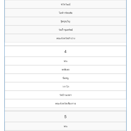
ชวัลวัฒน์
โอฬารรัตนชัย
ฐิตปุญฺโญ
วัดถ้ำขุมทรัพย์
คณะจังหวัดลำปาง
4
พระ
พรพิเพก
นิ่มหนู
วราโภ
วัดบ้านเหล่า
คณะจังหวัดเชียงราย
5
พระ