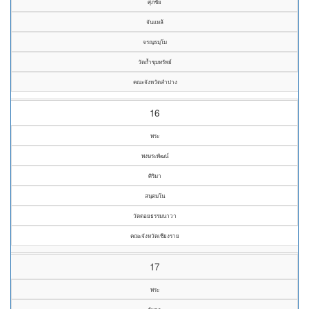
ศุภชัย
จันแหล้
จรณฺธมฺโม
วัดถ้ำขุมทรัพย์
คณะจังหวัดลำปาง
16
พระ
พงษระพัฒน์
ศิริมา
สนฺตมโน
วัดดอยธรรมนาวา
คณะจังหวัดเชียงราย
17
พระ