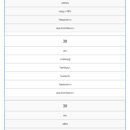
เพชรคง
ปญฺญาวชิโร
วัดดอยหลวง
คณะจังหวัดพะเยา
38
พระ
กรณ์ชฤษฏ์
ไชยปัญญา
โฆษธมฺโม
วัดดอยหลวง
คณะจังหวัดพะเยา
39
พระ
อดิศร