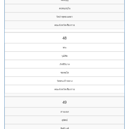
ตปสมฺปนฺโน
วัดป่าพุทธเมตตา
คณะจังหวัดเชียงราย
48
พระ
วุฒิชัย
ภักดีภิบาล
ชยทตฺโต
วัดพระเจ้าหลวง
คณะจังหวัดเชียงราย
49
สามเณร
สุทัศน์
สิทธิวงค์