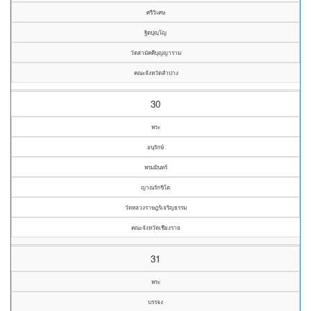
ศรีวิเศษ
ฐิตปุญฺโญ
วัดสามัคคีบุญญาราม
คณะจังหวัดลำปาง
30
พระ
อนุรักษ์
พรมมินทร์
ญาณรักขิโต
วัดหลวงราษฎร์เจริญธรรม
คณะจังหวัดเชียงราย
31
พระ
บรรจง