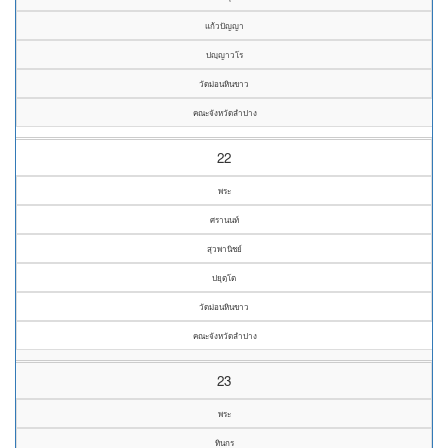
แก้วปัญญา
ปญฺญาวโร
วัดม่อนหินขาว
คณะจังหวัดลำปาง
22
พระ
ศรานนท์
สุวพานิชย์
ปยุตฺโต
วัดม่อนหินขาว
คณะจังหวัดลำปาง
23
พระ
ทินกร