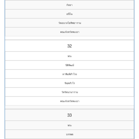
กัลยา
อนีโฆ
วัดอนาลโยทิพยาราม
คณะจังหวัดพะเยา
32
พระ
นิติพัฒน์
ลาพิมพ์สำโรง
จิตฺตสํวโร
วัดรัตนวนาราม
คณะจังหวัดพะเยา
33
พระ
บรรพต