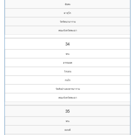
ฉันทะ
ผาสุโก
วัดรัตนวนาราม
คณะจังหวัดพะเยา
34
พระ
อรรณนพ
วังบอน
กนโก
วัดสันป่าแดงธรรมาราม
คณะจังหวัดพะเยา
35
พระ
ณรงค์