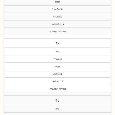
พสุธร
ไชยเมื่องชื่น
ฐานุตฺตโม
วัดม่อนหินขาว
คณะจังหวัดลำปาง
12
พระ
ภาณุพงศ์
หนูฟุ่น
ปญฺญาพโล
วัดศิลาวารี
คณะจังหวัดลำปาง
13
พระ