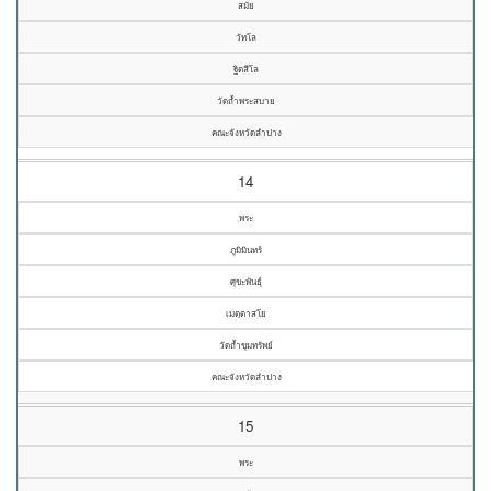
สมัย
วัทโล
ฐิตสีโล
วัดถ้ำพระสบาย
คณะจังหวัดลำปาง
14
พระ
ภูมิมินทร์
ศุขะพันธุ์
เมตฺตาสโย
วัดถ้ำขุมทรัพย์
คณะจังหวัดลำปาง
15
พระ