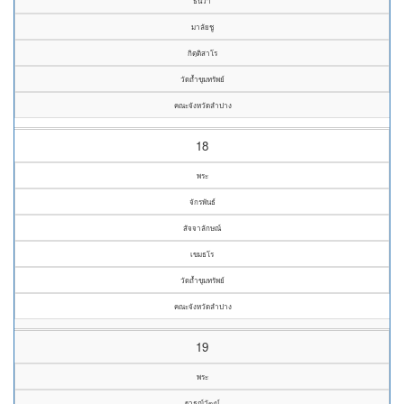
ธันวา
มาลัยชู
กิตฺติสาโร
วัดถ้ำขุมทรัพย์
คณะจังหวัดลำปาง
18
พระ
จักรพันธ์
สัจจาลักษณ์
เขมธโร
วัดถ้ำขุมทรัพย์
คณะจังหวัดลำปาง
19
พระ
ฐาธณ์วัฒน์