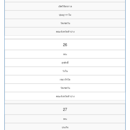
เลิศวิจิตรกาล
ปุญฺญาราโม
วัดเชตวัน
คณะจังหวัดลำปาง
26
พระ
สุรศักดิ์
วังใน
เขมาภิรโต
วัดเชตวัน
คณะจังหวัดลำปาง
27
พระ
ประกิจ