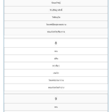
ปัณณวิชญ์
จิระพิชญาศักดิ์
โชติมนฺโต
วัดเทพนิมิตสุดเขตสยาม
คณะจังหวัดเชียงราย
8
พระ
สุทิน
ทาเขียว
เขมโก
วัดแพร่ธรรมาราม
คณะจังหวัดลำปาง
9
พระ