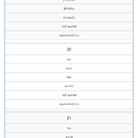
ฐิติภักดีกุล
ธนวฑฺฒโน
วัดถ้ำขุมทรัพย์
คณะจังหวัดลำปาง
20
พระ
ศุภกร
พินิจ
มหาวีโร
วัดถ้ำขุมทรัพย์
คณะจังหวัดลำปาง
21
พระ
ทรงวุติ