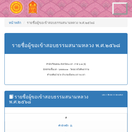
Toggle
navigation
หน้าหลัก
รายชื่อผู้ขอเข้าสอบธรรมสนามหลวง พ.ศ.๒๕๖๘
รายชื่อผู้ขอเข้าสอบธรรมสนามหลวง พ.ศ.๒๕๖๘
สำนักเรียนคณะจังหวัดพะเยา ภาค ๖-๗ (ธ)
นักธรรมชั้นเอก - ๖๒๒๒๐๐๑ - วัดอนาลโยทิพยาราม
ตำบลสันป่าม่วง อำเภอเมืองพะเยา พะเยา
รายชื่อผู้ขอเข้าสอบธรรมสนามหลวง
แสดง
1 ถึง 50
จาก
59
ผลลัพธ์
พ.ศ.๒๕๖๘
#
คำนำหน้า