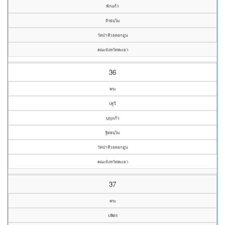
ฟักแก้ว
ถิรธมฺโม
วัดป่าห้วยดอกอูน
คณะจังหวัดพะเยา
36
พระ
ปฐวี
บุญแก้ว
ฐิตธมฺโม
วัดป่าห้วยดอกอูน
คณะจังหวัดพะเยา
37
พระ
บพิตร