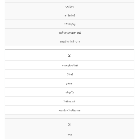
ประไพร
สาโทรัตน์
วชิรปญฺโญ
วัดถ้ำสุขเกษมสวรรค์
คณะจังหวัดลำปาง
2
พระครูสังฆรักษ์
วิรัตน์
ภูสมยา
รตินฺธโร
วัดบ้านเหล่า
คณะจังหวัดเชียงราย
3
พระ