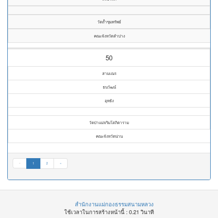
วัดถ้ำขุมทรัพย์
คณะจังหวัดลำปาง
50
สามเณร
ธนวัฒน์
อุทธัง
วัดป่าแม่จริมโสภิตาราม
คณะจังหวัดน่าน
«
1
2
»
สำนักงานแม่กองธรรมสนามหลวง
ใช้เวลาในการสร้างหน้านี้ : 0.21 วินาที