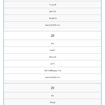
จานุวงค์
สุขกาโม
วัดเชตวัน
คณะจังหวัดลำปาง
28
พระ
กฤษดา
ป้อมวงษ์
สุภโร
วัดสามัคคีบุญญาราม
คณะจังหวัดลำปาง
29
พระ
นิวัฒน์