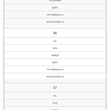
กลางประพันธ์
คุณถิโร
วัดป่าขันติอุดมธรรม
คณะจังหวัดเชียงราย
46
พระ
สุทโธ
ชุมชัยภูมิ
ธมฺมิโก
วัดป่าขันติอุดมธรรม
คณะจังหวัดเชียงราย
47
พระ
อังกูล
หอมบุญ