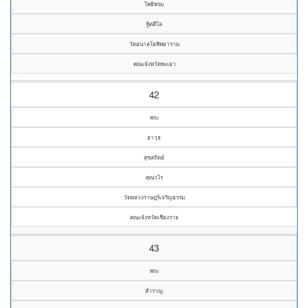
โพธิพรม
ฐิตสีโล
วัดอนาลโยทิพยาราม
คณะจังหวัดพะเยา
42
พระ
อาวุธ
สุขสถิตย์
คุณวโร
วัดหลวงราษฎร์เจริญธรรม
คณะจังหวัดเชียงราย
43
พระ
สำราญ