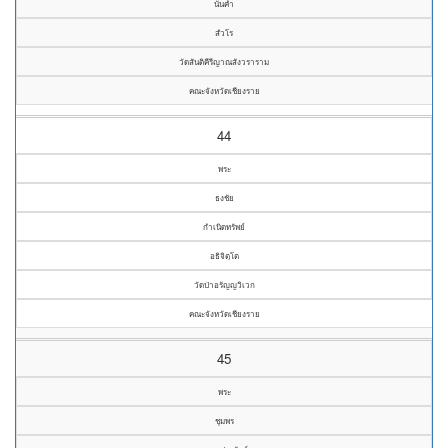
นันคำ
สํวโร
วัดสันติคีรีญาณสังวราราม
คณะจังหวัดเชียงราย
44
พระ
ธงชัย
กำเนิดทรัพย์
อธิจิตฺโต
วัดป่าอรัญญวิเวก
คณะจังหวัดเชียงราย
45
พระ
ชุมพร