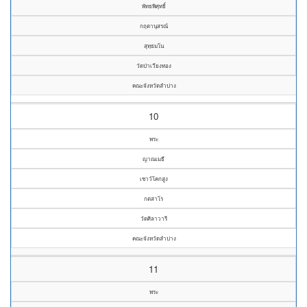
พัทธพิศุทธิ์
กฤตานุสรณ์
สุทฺธมโน
วัดป่าเวียงทอง
คณะจังหวัดลำปาง
10
พระ
ญาณเมธี
เชาว์โคกสูง
กตสาโร
วัดศิลาวารี
คณะจังหวัดลำปาง
11
พระ