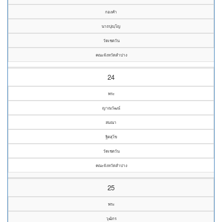
กองคำ
นาถปุญฺโญ
วัดเชตวัน
คณะจังหวัดลำปาง
24
พระ
ญาณวัฒน์
สมณา
ฐิตสุโข
วัดเชตวัน
คณะจังหวัดลำปาง
25
พระ
วุฒิกร