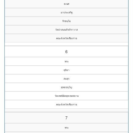
ธเนศ
มาประเสริฐ
จิรธมฺโม
วัดป่าสมณกิจถิราวาส
คณะจังหวัดเชียงราย
6
พระ
สุลิยา
สมสุก
สุทธปญฺโญ
วัดเทพนิมิตสุดเขตสยาม
คณะจังหวัดเชียงราย
7
พระ