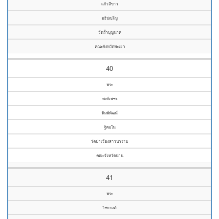
แก้วสีขาว
อธิปญฺโญ
วัดถ้ำบุญนาค
คณะจังหวัดพะเยา
40
พระ
พงษ์เพชร
พิมพ์พัฒน์
ฐิตมโน
วัดป่าเวียงสาวนาราม
คณะจังหวัดน่าน
41
พระ
ไชยยงค์