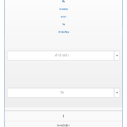
ชื่อ
นามสกุล
ฉายา
วัด
สำนักเรียน
คำนำหน้า
วัด
1
พระครูใบฎีกา