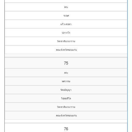
พระ
รเณศ
แก้วเสน่หา
ปภากโร
วัดเขาดินวนาราม
คณะจังหวัดขอนแก่น
75
พระ
ทศวรรษ
รัตนปัญญา
วิสุทฺธสีโล
วัดเขาดินวนาราม
คณะจังหวัดขอนแก่น
76