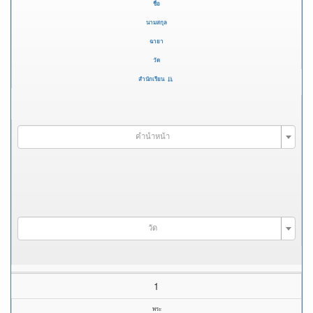
ชื่อ
นามสกุล
ฉายา
วัด
สำนักเรียน
คำนำหน้า
วัด
1
พระ