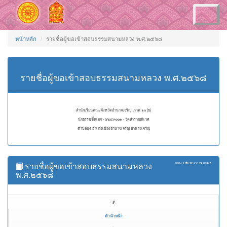
Toggle
navigation
หน้าหลัก
รายชื่อผู้ขอเข้าสอบธรรมสนามหลวง พ.ศ.๒๕๖๘
รายชื่อผู้ขอเข้าสอบธรรมสนามหลวง พ.ศ.๒๕๖๘
สำนักเรียนคณะจังหวัดอำนาจเจริญ ภาค ๑๐ (ธ)
นักธรรมชั้นเอก - ๖๒๔๓๐๐๑ - วัดสำราญนิเวศ
ตำบลบุ่ง อำเภอเมืองอำนาจเจริญ อำนาจเจริญ
รายชื่อผู้ขอเข้าสอบธรรมสนามหลวง
แสดง
1 ถึง 22
จาก
22
ผลลัพธ์
พ.ศ.๒๕๖๘
#
คำนำหน้า