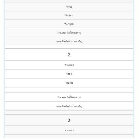
จำนง
หินอ่อน
ทีฆายุโก
วัดแสนสวัสดิ์ทัศนาราม
คณะจังหวัดอำนาจเจริญ
2
สามเณร
วริยา
พันเทพ
วัดแสนสวัสดิ์ทัศนาราม
คณะจังหวัดอำนาจเจริญ
3
สามเณร