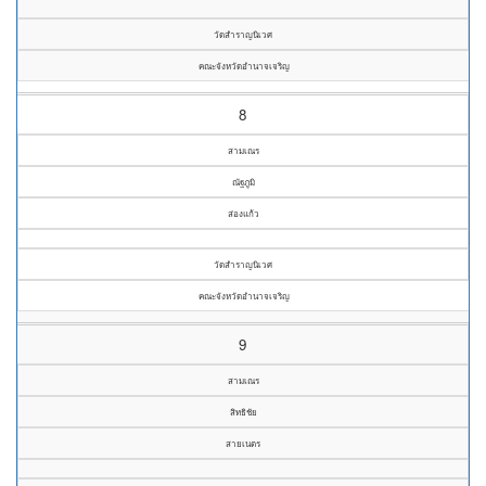
วัดสำราญนิเวศ
คณะจังหวัดอำนาจเจริญ
8
สามเณร
ณัฐภูมิ
ส่องแก้ว
วัดสำราญนิเวศ
คณะจังหวัดอำนาจเจริญ
9
สามเณร
สิทธิชัย
สายเนตร