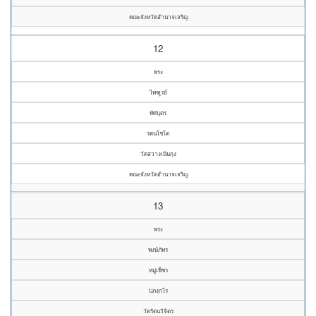
คณะจังหวัดอำนาจเจริญ
12
พระ
ไพฑูรย์
ทัศบุตร
รตนโชโต
วัดสว่างเนินกุง
คณะจังหวัดอำนาจเจริญ
13
พระ
พงษ์ภัทร
หมู่เพ็ชร
ปภงฺกโร
วัดรัตนวิจิตร