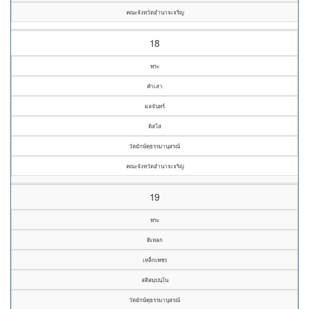
คณะจังหวัดอำนาจเจริญ
18
พระ
คำเสา
ผลจันทร์
ติสโส
วัดยักษ์คุธรรมานุสรณ์
คณะจังหวัดอำนาจเจริญ
19
พระ
ดิเหลก
เหล็กเพชร
สติสมฺปนฺโน
วัดยักษ์คุธรรมานุสรณ์