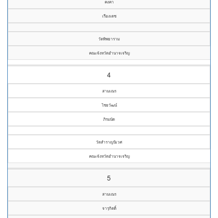
คงคา
เรืองเดช
วัดทิพยาราม
คณะจังหวัดอำนาจเจริญ
4
สามเณร
ไชยวัฒน์
ภิรมนัด
วัดสำราญนิเวศ
คณะจังหวัดอำนาจเจริญ
5
สามเณร
จารุกิตติ์