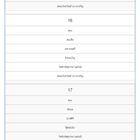
คณะจังหวัดอำนาจเจริญ
16
พระ
สมเด็จ
อุทามนตรี
ถิรปญฺโญ
วัดยักษ์คุธรรมานุสรณ์
คณะจังหวัดอำนาจเจริญ
17
พระ
นิรมล
นาคศิริ
ฐิตธมฺโม
วัดยักษ์คุธรรมานุสรณ์