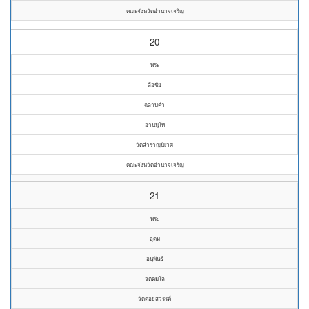
คณะจังหวัดอำนาจเจริญ
20
พระ
ลือชัย
ฉลาบคำ
อานนฺโท
วัดสำราญนิเวศ
คณะจังหวัดอำนาจเจริญ
21
พระ
อุดม
อนุพันธ์
จตฺตมโล
วัดดอยสวรรค์