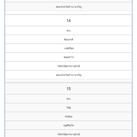
คณะจังหวัดอำนาจเจริญ
14
พระ
ชัยณรงค์
วงษ์ศรีสุข
จิตฺตสํวโร
วัดยักษ์คุธรรมานุสรณ์
คณะจังหวัดอำนาจเจริญ
15
พระ
วิชัย
จันน้อย
ขนฺติจิตฺโต
วัดยักษ์คุธรรมานุสรณ์