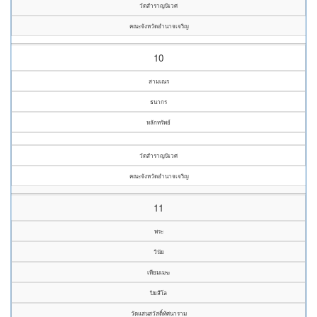
วัดสำราญนิเวศ
คณะจังหวัดอำนาจเจริญ
10
สามเณร
ธนากร
หลักทรัพย์
วัดสำราญนิเวศ
คณะจังหวัดอำนาจเจริญ
11
พระ
วินัย
เทียมเมฆ
ปิยสีโล
วัดแสนสวัสดิ์ทัศนาราม