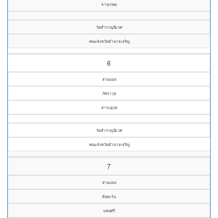
จารุเกษม
วัดสำราญนิเวศ
คณะจังหวัดอำนาจเจริญ
6
สามเณร
ภัทราวุธ
สาระอุบล
วัดสำราญนิเวศ
คณะจังหวัดอำนาจเจริญ
7
สามเณร
ดั่งตะวัน
แสนศรี