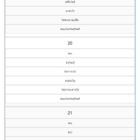
เครือวัลย์
นาควโร
วัดพระธาตุเสด็จ
คณะจังหวัดสุรินทร์
20
พระ
ธนวัฒน์
ปักการะโถ
ธนปญฺโญ
วัดป่าประสานใจ
คณะจังหวัดสุรินทร์
21
พระ
ธนา