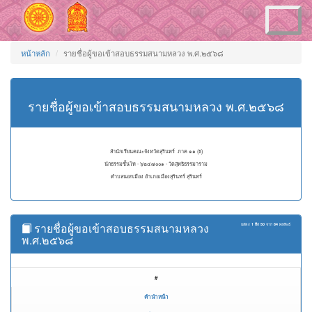
Toggle
navigation
หน้าหลัก
รายชื่อผู้ขอเข้าสอบธรรมสนามหลวง พ.ศ.๒๕๖๘
รายชื่อผู้ขอเข้าสอบธรรมสนามหลวง พ.ศ.๒๕๖๘
สำนักเรียนคณะจังหวัดสุรินทร์ ภาค ๑๑ (ธ)
นักธรรมชั้นโท - ๖๒๔๗๐๐๑ - วัดสุทธิธรรมาราม
ตำบลนอกเมือง อำเภอเมืองสุรินทร์ สุรินทร์
รายชื่อผู้ขอเข้าสอบธรรมสนามหลวง
แสดง
1 ถึง 50
จาก
84
ผลลัพธ์
พ.ศ.๒๕๖๘
#
คำนำหน้า