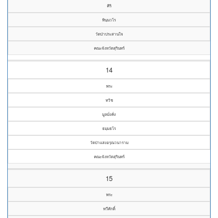
ศิริ
ทินฺนวโร
วัดป่าประสานใจ
คณะจังหวัดสุรินทร์
14
พระ
ทวิช
มูลมั่งคั่ง
ธมฺมธโร
วัดป่าแสงอรุณวนาราม
คณะจังหวัดสุรินทร์
15
พระ
ทวีศักดิ์