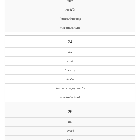
เพิ่มศรี
สุทฺธจิตฺโต
วัดประดิษฐ์พุทธางกูร
คณะจังหวัดสุรินทร์
24
พระ
ธเนศ
ไชยหาญ
ชยธโน
วัดเขาศาลาอตุลฐานะจาโร
คณะจังหวัดสุรินทร์
25
พระ
นรินทร์
บุญมี