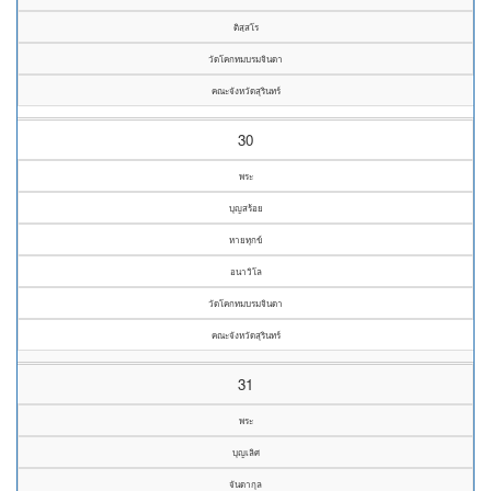
ติสฺสโร
วัดโคกทมบรมจินดา
คณะจังหวัดสุรินทร์
30
พระ
บุญสร้อย
หายทุกข์
อนาวิโล
วัดโคกทมบรมจินดา
คณะจังหวัดสุรินทร์
31
พระ
บุญเลิศ
จันดากุล