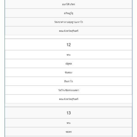
อมรโค้วภัทร
อภิณฏฺโฐ
วัดเขาศาลาอตุลฐานะจาโร
คณะจังหวัดสุรินทร์
12
พระ
ณัฐพล
ขันทอง
สีลสาโร
วัดวิระชัยทรงเมตตา
คณะจังหวัดสุรินทร์
13
พระ
ทยพร