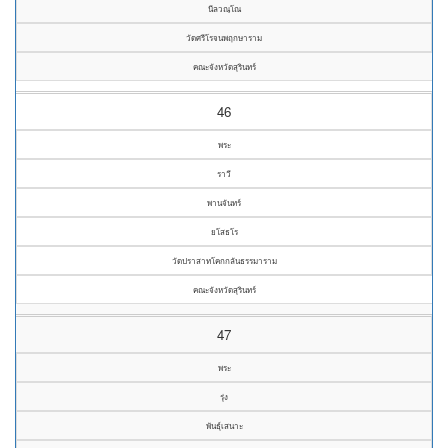
นีลวณฺโณ
วัดศรีโรจนพฤกษาราม
คณะจังหวัดสุรินทร์
46
พระ
ราวี
พานจันทร์
ยโสธโร
วัดปราสาทโคกกลันธรรมาราม
คณะจังหวัดสุรินทร์
47
พระ
รุ่ง
พันธุ์เสนาะ