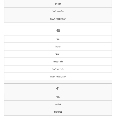
อจลรํสี
วัดบ้านเฉนียง
คณะจังหวัดสุรินทร์
40
พระ
ปัญญา
นิลดำ
ปญฺญาวโร
วัดป่าเขาโต๊ะ
คณะจังหวัดสุรินทร์
41
พระ
ฝนทิพย์
นนทพันธ์