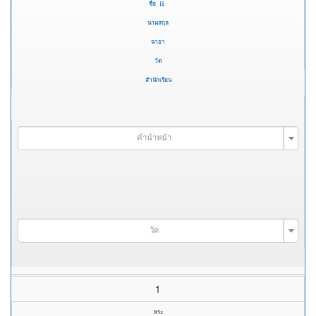
ชื่อ
นามสกุล
ฉายา
วัด
สำนักเรียน
คำนำหน้า
วัด
1
พระ