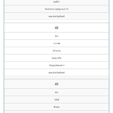
ธมฺมิโก
วัดเขาศาลาอตุลฐานะจาโร
คณะจังหวัดสุรินทร์
48
พระ
วราเทพ
กล้าหาญ
ปญฺญาคโม
วัดบุญอนันธนสาร
คณะจังหวัดสุรินทร์
49
พระ
วสันต์
ดีเสมอ