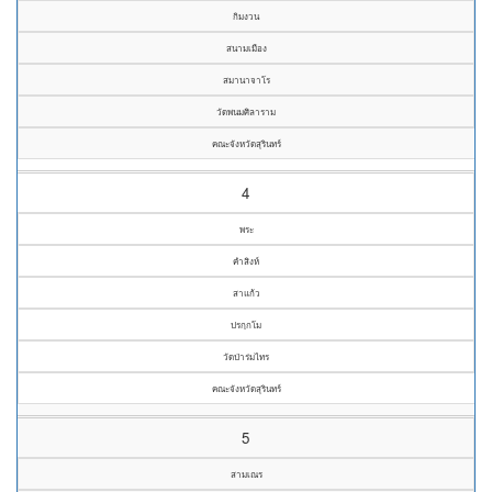
กิมงวน
สนามเมือง
สมานาจาโร
วัดพนมศิลาราม
คณะจังหวัดสุรินทร์
4
พระ
คำสิงห์
สาแก้ว
ปรกฺกโม
วัดป่าร่มไทร
คณะจังหวัดสุรินทร์
5
สามเณร