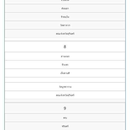
ดันนอก
จิรธมฺโม
วัดตาลวก
คณะจังหวัดสุรินทร์
8
สามเณร
จีระพร
เล็งตามดี
วัดบูรพาราม
คณะจังหวัดสุรินทร์
9
พระ
ชรินทร์