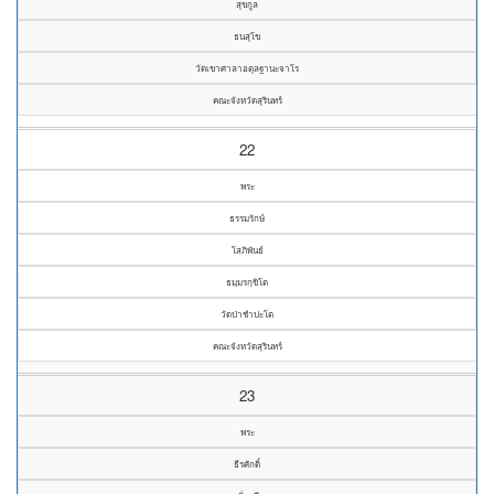
สุขกูล
ธนสุโข
วัดเขาศาลาอตุลฐานะจาโร
คณะจังหวัดสุรินทร์
22
พระ
ธรรมรักษ์
โสภิพันธ์
ธมฺมรกฺขิโต
วัดป่าชำปะโต
คณะจังหวัดสุรินทร์
23
พระ
ธีรศักดิ์