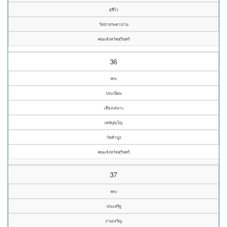
สุชีโว
วัดป่าสระตาปาน
คณะจังหวัดสุรินทร์
36
พระ
ประเนียม
เสียงเสนาะ
เตชปุญฺโญ
วัดตำปูง
คณะจังหวัดสุรินทร์
37
พระ
ประเสริฐ
งามเจริญ