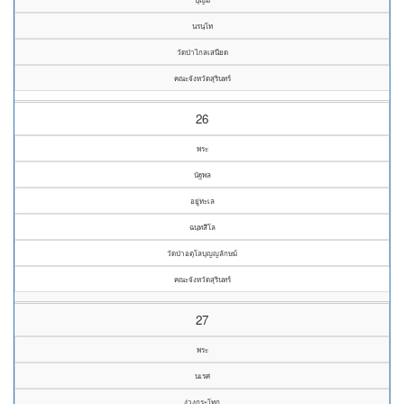
นรนฺโท
วัดป่าไกลเสนียด
คณะจังหวัดสุรินทร์
26
พระ
นัฐพล
อยู่ทะเล
ฉนฺทสีโล
วัดป่าอตุโลบุญญลักษม์
คณะจังหวัดสุรินทร์
27
พระ
นเรศ
ง่วงกระโทก