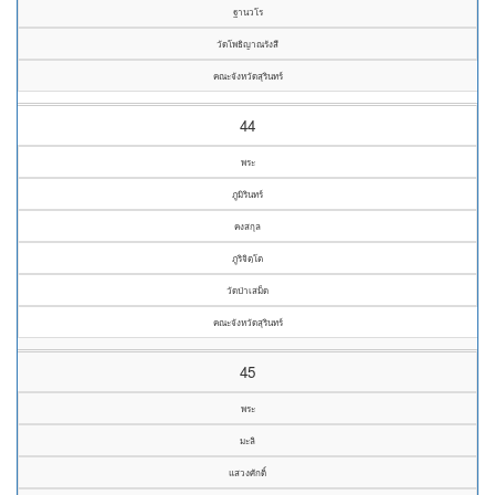
ฐานวโร
วัดโพธิญาณรังสี
คณะจังหวัดสุรินทร์
44
พระ
ภูมิรินทร์
คงสกุล
ภูริจิตฺโต
วัดป่าเสม็ด
คณะจังหวัดสุรินทร์
45
พระ
มะลิ
แสวงศักดิ์