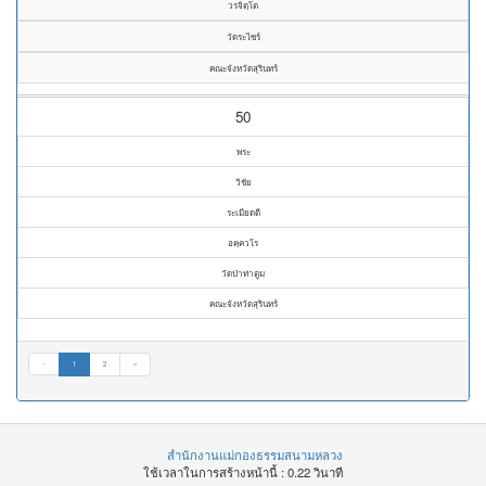
วรจิตฺโต
วัดระไซร์
คณะจังหวัดสุรินทร์
50
พระ
วิชัย
ระเมียดดี
อคฺควโร
วัดป่าท่าตูม
คณะจังหวัดสุรินทร์
«
1
2
»
สำนักงานแม่กองธรรมสนามหลวง
ใช้เวลาในการสร้างหน้านี้ : 0.22 วินาที