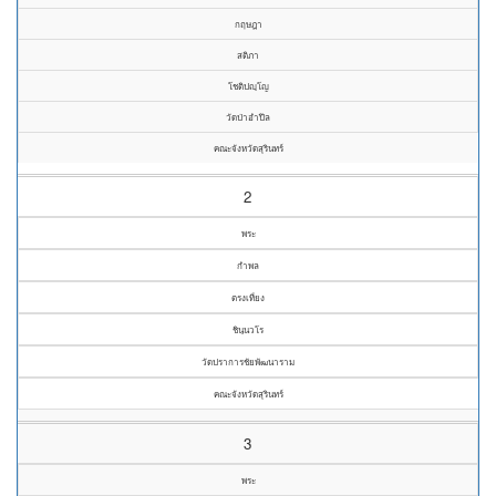
กฤษฎา
สติภา
โชติปญฺโญ
วัดป่าอำปึล
คณะจังหวัดสุรินทร์
2
พระ
กำพล
ตรงเที่ยง
ชินฺนวโร
วัดปราการชัยพัฒนาราม
คณะจังหวัดสุรินทร์
3
พระ