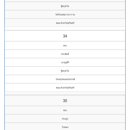
ฐิตกุสโล
วัดก้อนทองวนาราม
คณะจังหวัดสุรินทร์
34
พระ
ประพันธ์
เจรฺญศิริ
ฐิตกุสโล
วัดจตุรสมณรังสรรค์
คณะจังหวัดสุรินทร์
35
พระ
ประยูร
ใบทอง