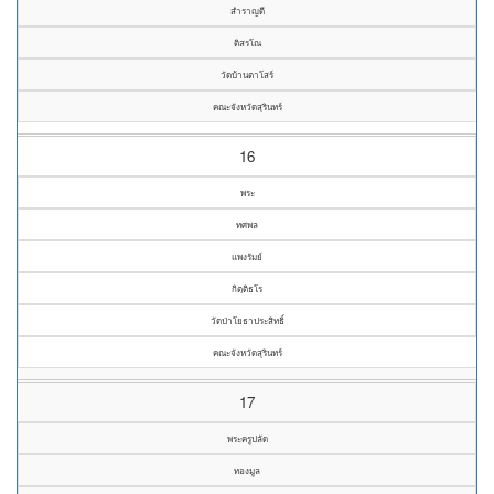
สำราญดี
ติสรโณ
วัดบ้านตาโสร์
คณะจังหวัดสุรินทร์
16
พระ
ทศพล
แพงรัมย์
กิตฺติธโร
วัดป่าโยธาประสิทธิ์
คณะจังหวัดสุรินทร์
17
พระครูปลัด
ทองมูล