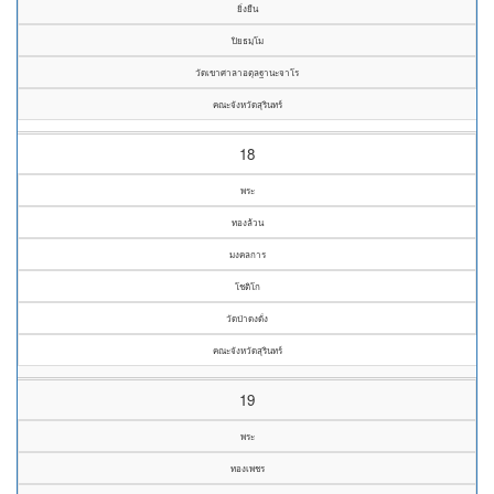
ยิ่งยืน
ปิยธมฺโม
วัดเขาศาลาอตุลฐานะจาโร
คณะจังหวัดสุรินทร์
18
พระ
ทองล้วน
มงคลการ
โชติโก
วัดป่าดงดั่ง
คณะจังหวัดสุรินทร์
19
พระ
ทองเพชร