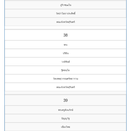
ภูริวฑฺฒโน
วัดป่าโยธาประสิทธิ์
คณะจังหวัดสุรินทร์
38
พระ
ปริยิน
วงษ์ขันธ์
ฐิตธมฺโม
วัดเทพสุวรรณศรัทธาราม
คณะจังหวัดสุรินทร์
39
พระครูสังฆรักษ์
ปัญญวัฐ
เมืองไทย