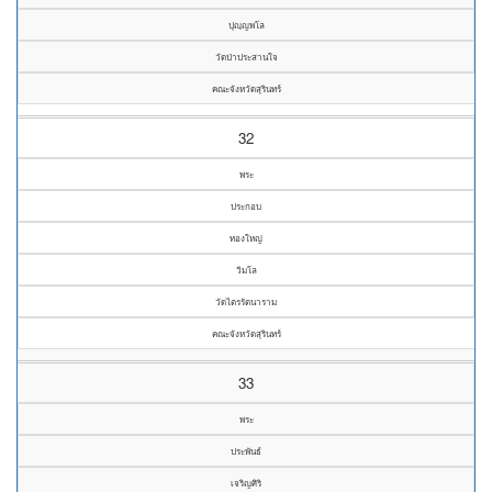
ปุญฺญพโล
วัดป่าประสานใจ
คณะจังหวัดสุรินทร์
32
พระ
ประกอบ
ทองใหญ่
วิมโล
วัดไตรรัตนาราม
คณะจังหวัดสุรินทร์
33
พระ
ประพันธ์
เจริญศิริ