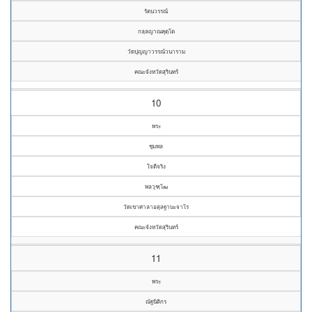
รัตนวรรณ์
กลฺลญาณคุตฺโต
วัดปุญญาวรรณ์วนาราม
คณะจังหวัดสุรินทร์
10
พระ
ชุมพล
ใจดีจริง
พลวุฑฺโฒ
วัดเขาศาลาอตุลฐานะจาโร
คณะจังหวัดสุรินทร์
11
พระ
ณัฐนิติกร