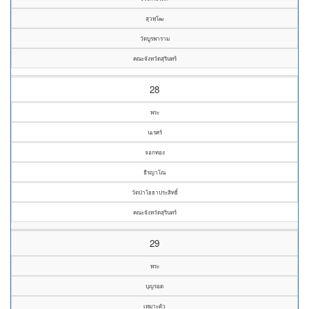
สุวทฺโฒ
วัดบูรพาราม
คณะจังหวัดสุรินทร์
28
พระ
นเรศร์
จอกทอง
ธีรญาโณ
วัดป่าโยธาประสิทธิ์
คณะจังหวัดสุรินทร์
29
พระ
บุญรอด
เหมาะตัว