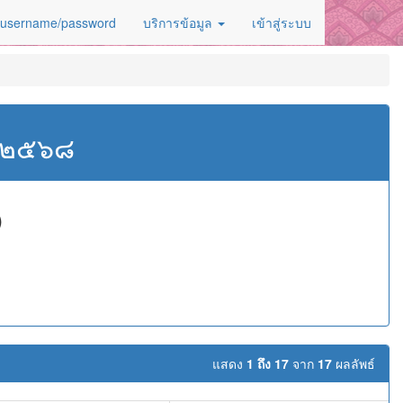
 username/password
บริการข้อมูล
เข้าสู่ระบบ
ศ.๒๕๖๘
)
แสดง
1 ถึง 17
จาก
17
ผลลัพธ์