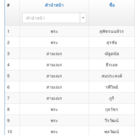
#
คำนำหน้า
ชื่อ
คำนำหน้า
1
พระ
สุพัชรนนท์วร
2
พระ
สุรชัย
3
สามเณร
ณัฐดนัย
4
สามเณร
ธีรเมธ
5
สามเณร
สมประสงค์
6
สามเณร
รพีวิทย์
7
สามเณร
ภูริ
8
พระ
กุลวัชร
9
พระ
วีรวัฒน์
10
พระ
พลวัฒน์