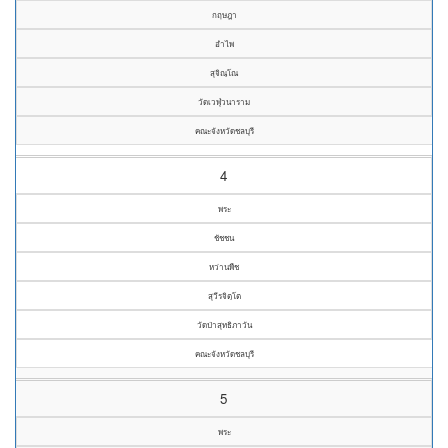
กฤษฎา
อำไพ
สุจิณฺโณ
วัดเวฬุวนาราม
คณะจังหวัดชลบุรี
4
พระ
ชัชชน
หว่านพืช
สุวีรจิตฺโต
วัดป่าสุทธิภาวัน
คณะจังหวัดชลบุรี
5
พระ