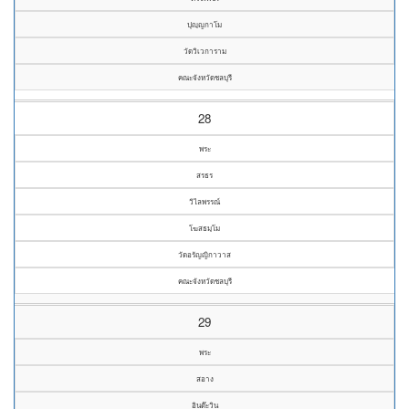
ปุญฺญกาโม
วัดวิเวการาม
คณะจังหวัดชลบุรี
28
พระ
สรธร
วิไลพรรณ์
โฆสธมฺโม
วัดอรัญญิกาวาส
คณะจังหวัดชลบุรี
29
พระ
สอาง
อินต๊ะวิน