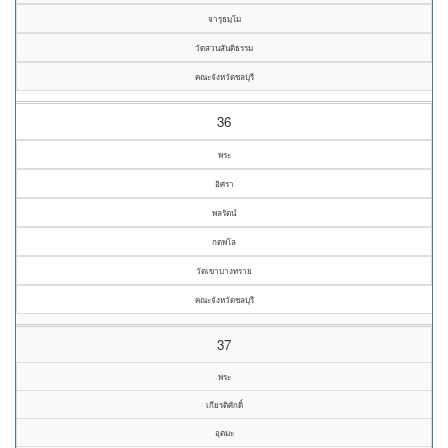
จารุธมฺโม
วัดสวนสันติธรรม
คณะจังหวัดชลบุรี
36
พระ
อิศรา
พลรัตน์
กตพโล
วัดเขาบางทราย
คณะจังหวัดชลบุรี
37
พระ
เกียรติศักดิ์
อุตมะ