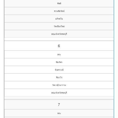
ชัชต์
ชวนชัยรัตน์
อภิรตโน
วัดเมืองใหม่
คณะจังหวัดชลบุรี
6
พระ
ชัยภัทร
จันทรวงษ์
ชินวโร
วัดเวฬุวนาราม
คณะจังหวัดชลบุรี
7
พระ