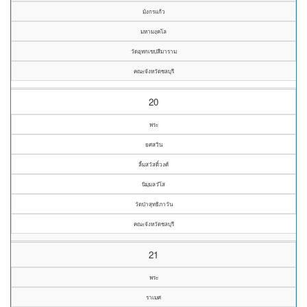
มังกรแก้ว
มหามงฺคโล
วัดอุทกเขปสีมาราม
คณะจังหวัดชลบุรี
20
พระ
ยศสวิน
ลิ้มสวัสดิ์วงศ์
นิมฺมลวํโส
วัดป่าสุทธิภาวัน
คณะจังหวัดชลบุรี
21
พระ
ราเมศ