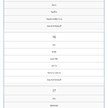
มังกร
ปิยสีโล
วัดอุทกเขปสีมาราม
คณะจังหวัดชลบุรี
16
พระ
พรชัย
บุญมาติด
อภิวโร
วัดเขาบางทราย
คณะจังหวัดชลบุรี
17
พระ
พัชสกันณ์