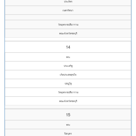
ประภัทร
เนตรรัตนา
วัดอุทกเขปสีมาราม
คณะจังหวัดชลบุรี
14
พระ
ประเสริฐ
เกิดประสพสุขใจ
ปสฏฺโฐ
วัดอุทกเขปสีมาราม
คณะจังหวัดชลบุรี
15
พระ
ปิยบุตร