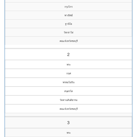
กรุงไกร
พาณิชย์
ฐานิโย
วัดเขาไผ่
คณะจังหวัดชลบุรี
2
พระ
กฤศ
พรหมโยธิน
สนฺตรโต
วัดสวนสันติธรรม
คณะจังหวัดชลบุรี
3
พระ