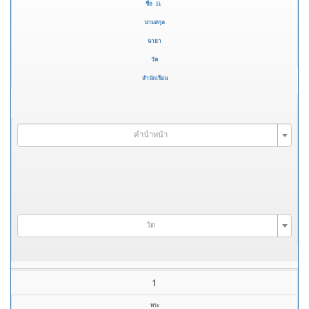
ชื่อ
นามสกุล
ฉายา
วัด
สำนักเรียน
คำนำหน้า
วัด
1
พระ