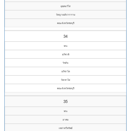
อุตฺตมวํโส
วัดญาณสังวราราม
คณะจังหวัดชลบุรี
34
พระ
อภิชาติ
วิชกิจ
อภิชาโต
วัดเขาไผ่
คณะจังหวัดชลบุรี
35
พระ
อาคม
เหล่าทวีทรัพย์