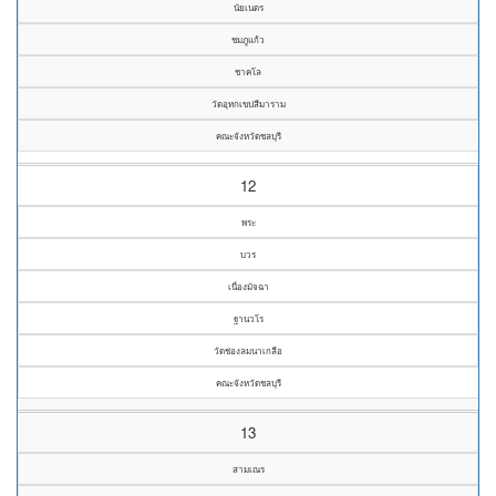
นัยเนตร
ชมภูแก้ว
ชาคโล
วัดอุทกเขปสีมาราม
คณะจังหวัดชลบุรี
12
พระ
บวร
เนื่องมัจฉา
ฐานวโร
วัดช่องลมนาเกลือ
คณะจังหวัดชลบุรี
13
สามเณร