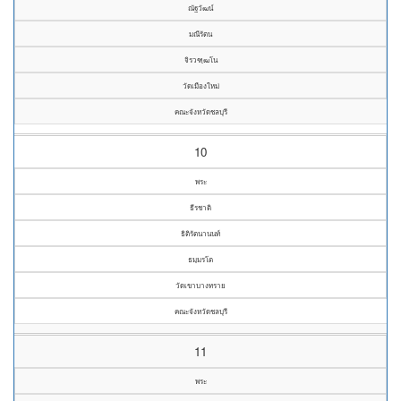
ณัฐวัฒน์
มณีรัตน
จิรวฑฺฒโน
วัดเมืองใหม่
คณะจังหวัดชลบุรี
10
พระ
ธีรชาติ
ธิติรัตนานนท์
ธมฺมรโต
วัดเขาบางทราย
คณะจังหวัดชลบุรี
11
พระ