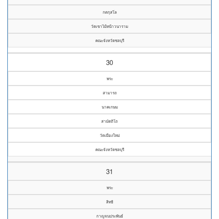
กตกุสโล
วัดเขาไม้หน้าวนาราม
คณะจังหวัดชลบุรี
30
พระ
สามารถ
นาคเกษม
สามัตถิโถ
วัดเมืองใหม่
คณะจังหวัดชลบุรี
31
พระ
สิทธิ
กาญจนประพันธ์