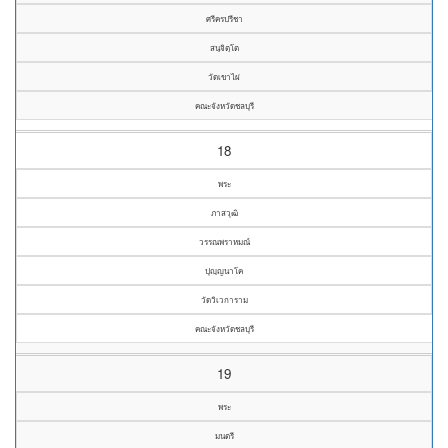
ศรีครปรีชา
สนฺจิตฺโต
วัดเขาไผ่
คณะจังหวัดชลบุรี
18
พระ
ภาสวุฒิ
วรรณพราหมณ์
ปุญฺญนาโค
วัดวิเวการาม
คณะจังหวัดชลบุรี
19
พระ
มนตรี