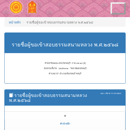
Toggle
navigation
หน้าหลัก
รายชื่อผู้ขอเข้าสอบธรรมสนามหลวง พ.ศ.๒๕๖๘
รายชื่อผู้ขอเข้าสอบธรรมสนามหลวง พ.ศ.๒๕๖๘
สำนักเรียนคณะจังหวัดชลบุรี ภาค ๑๒-๑๓ (ธ)
นักธรรมชั้นโท - ๖๒๕๒๐๐๑ - วิทยาลัยสงฆ์ชลบุรี
ตำบลนาป่า อำเภอเมืองชลบุรี ชลบุรี
รายชื่อผู้ขอเข้าสอบธรรมสนามหลวง
แสดง
1 ถึง 37
จาก
37
ผลลัพธ์
พ.ศ.๒๕๖๘
#
คำนำหน้า