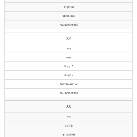
จารุธัมโม
วัดเมืองใหม่
คณะจังหวัดชลบุรี
32
พระ
สุเทพ
ปัญญามี
ปภสฺสโร
วัดสุวัฑฒนาราม
คณะจังหวัดชลบุรี
33
พระ
อนิวัตติ์
สุวรรณศิลป์