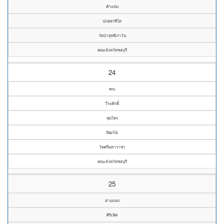
คำแจ่ม
ปภสฺสรชิโต
วัดป่าสุทธิภาวัน
คณะจังหวัดชลบุรี
24
พระ
วีระศักดิ์
ทุมไทร
นิพฺภโย
วัดศรีมหาราชา
คณะจังหวัดชลบุรี
25
สามเณร
ศิริเลิศ