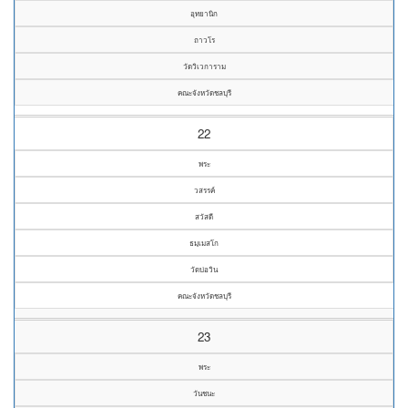
อุทยานิก
ถาวโร
วัดวิเวการาม
คณะจังหวัดชลบุรี
22
พระ
วสรรค์
สวัสดี
ธมฺเมสโก
วัดบ่อวิน
คณะจังหวัดชลบุรี
23
พระ
วันชนะ