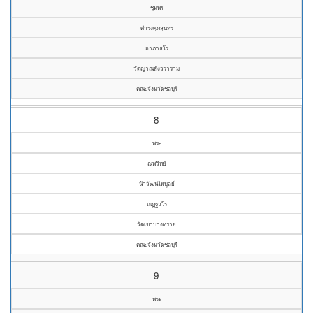
ชุมพร
ดำรงศุภสุนทร
อาภาธโร
วัดญาณสังวราราม
คณะจังหวัดชลบุรี
8
พระ
ณพวิทย์
น้าวัฒนไพบูลย์
ณฏฺฐวโร
วัดเขาบางทราย
คณะจังหวัดชลบุรี
9
พระ