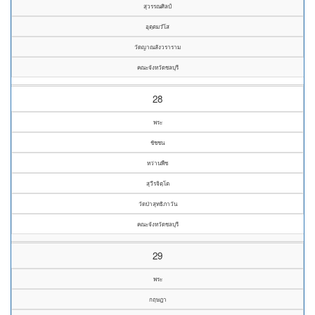
สุวรรณศิลป์
อุตฺตมวํโส
วัดญาณสังวราราม
คณะจังหวัดชลบุรี
28
พระ
ชัชชน
หว่านพืช
สุวีรจิตฺโต
วัดป่าสุทธิภาวัน
คณะจังหวัดชลบุรี
29
พระ
กฤษฎา