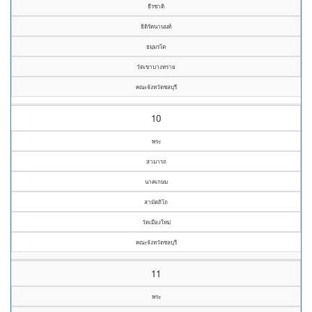
ธีรชาติ
ธิติรัตนานนท์
ธมฺมรโต
วัดเขาบางทราย
คณะจังหวัดชลบุรี
10
พระ
สามารถ
นาคเกษม
สามัตถิโถ
วัดเมืองใหม่
คณะจังหวัดชลบุรี
11
พระ