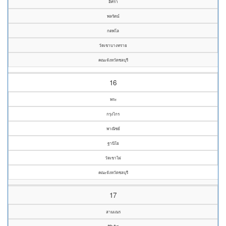
อิศรา
พลรัตน์
กตพโล
วัดเขาบางทราย
คณะจังหวัดชลบุรี
16
พระ
กรุงไกร
พาณิชย์
ฐานิโย
วัดเขาไผ่
คณะจังหวัดชลบุรี
17
สามเณร