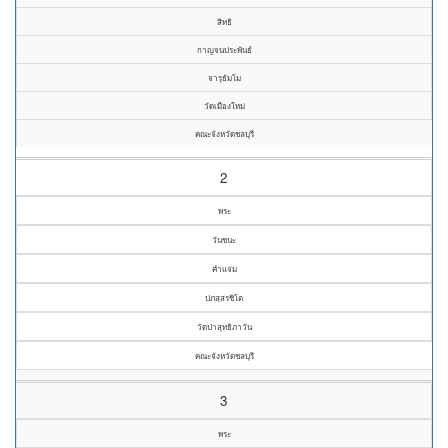
สิทธิ
กาญจนประพันธ์
จารุธัมโม
วัดเมืองใหม่
คณะจังหวัดชลบุรี
2
พระ
วันชนะ
คำแจ่ม
ปภสฺสรชิโต
วัดป่าสุทธิภาวัน
คณะจังหวัดชลบุรี
3
พระ