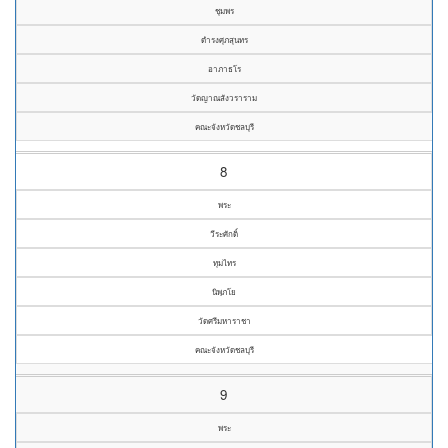
ชุมพร
ดำรงศุภสุนทร
อาภาธโร
วัดญาณสังวราราม
คณะจังหวัดชลบุรี
8
พระ
วีระศักดิ์
ทุมไทร
นิพฺภโย
วัดศรีมหาราชา
คณะจังหวัดชลบุรี
9
พระ