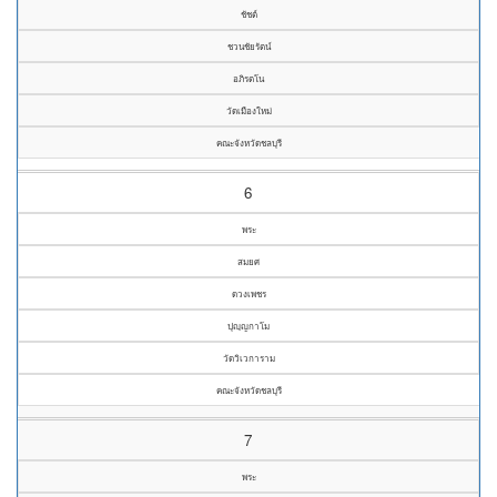
ชัชต์
ชวนชัยรัตน์
อภิรตโน
วัดเมืองใหม่
คณะจังหวัดชลบุรี
6
พระ
สมยศ
ดวงเพชร
ปุญฺญกาโม
วัดวิเวการาม
คณะจังหวัดชลบุรี
7
พระ