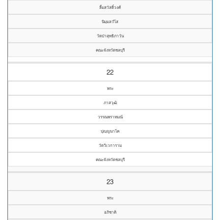
ลิ้มสวัสดิ์วงศ์
นิมฺมลวํโส
วัดป่าสุทธิภาวัน
คณะจังหวัดชลบุรี
22
พระ
ภาสวุฒิ
วรรณพราหมณ์
ปุญฺญนาโค
วัดวิเวการาม
คณะจังหวัดชลบุรี
23
พระ
อภิชาติ