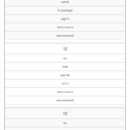
ณพวิทย์
น้าวัฒนไพบูลย์
ณฏฺฐวโร
วัดเขาบางทราย
คณะจังหวัดชลบุรี
12
พระ
พรชัย
บุญมาติด
อภิวโร
วัดเขาบางทราย
คณะจังหวัดชลบุรี
13
พระ