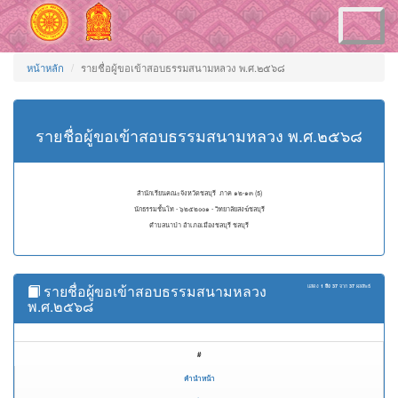
Toggle
navigation
หน้าหลัก
รายชื่อผู้ขอเข้าสอบธรรมสนามหลวง พ.ศ.๒๕๖๘
รายชื่อผู้ขอเข้าสอบธรรมสนามหลวง พ.ศ.๒๕๖๘
สำนักเรียนคณะจังหวัดชลบุรี ภาค ๑๒-๑๓ (ธ)
นักธรรมชั้นโท - ๖๒๕๒๐๐๑ - วิทยาลัยสงฆ์ชลบุรี
ตำบลนาป่า อำเภอเมืองชลบุรี ชลบุรี
รายชื่อผู้ขอเข้าสอบธรรมสนามหลวง
แสดง
1 ถึง 37
จาก
37
ผลลัพธ์
พ.ศ.๒๕๖๘
#
คำนำหน้า