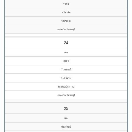
วิชกิจ
อภิชาโต
วัดเขาไผ่
คณะจังหวัดชลบุรี
24
พระ
สรธร
วิไลพรรณ์
โฆสธมฺโม
วัดอรัญญิกาวาส
คณะจังหวัดชลบุรี
25
พระ
พัชสกันณ์