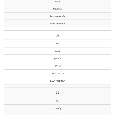
อุตมะ
ธมฺมุตฺตโม
วัดช่องลมนาเกลือ
คณะจังหวัดชลบุรี
32
พระ
ราเมศ
อุทยานิก
ถาวโร
วัดวิเวการาม
คณะจังหวัดชลบุรี
33
พระ
ประเสริฐ