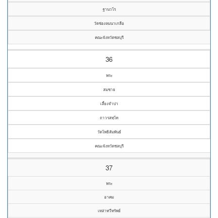
ฐานวโร
วัดช่องลมนาเกลือ
คณะจังหวัดชลบุรี
36
พระ
สมชาย
เลี้ยงจำปา
ถาวรสทฺโท
วัดโพธิสัมพันธ์
คณะจังหวัดชลบุรี
37
พระ
อาคม
เหล่าทวีทรัพย์