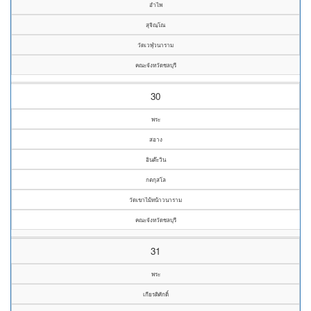
อำไพ
สุจิณฺโณ
วัดเวฬุวนาราม
คณะจังหวัดชลบุรี
30
พระ
สอาง
อินต๊ะวิน
กตกุสโล
วัดเขาไม้หน้าวนาราม
คณะจังหวัดชลบุรี
31
พระ
เกียรติศักดิ์