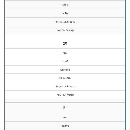
มังกร
ปิยสีโล
วัดอุทกเขปสีมาราม
คณะจังหวัดชลบุรี
20
พระ
มนตรี
มังกรแก้ว
มหามงฺคโล
วัดอุทกเขปสีมาราม
คณะจังหวัดชลบุรี
21
พระ
ยศสวิน