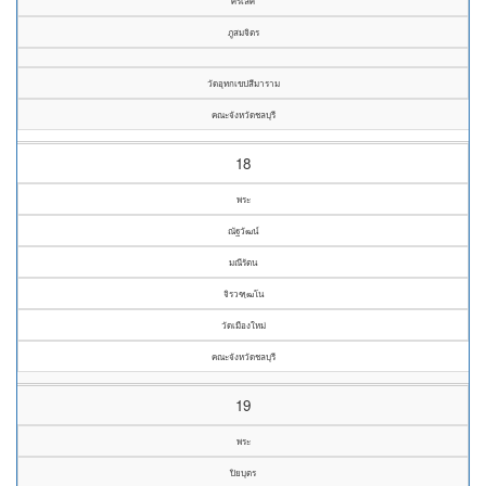
ศิริเลิศ
ภูสมจิตร
วัดอุทกเขปสีมาราม
คณะจังหวัดชลบุรี
18
พระ
ณัฐวัฒน์
มณีรัตน
จิรวฑฺฒโน
วัดเมืองใหม่
คณะจังหวัดชลบุรี
19
พระ
ปิยบุตร