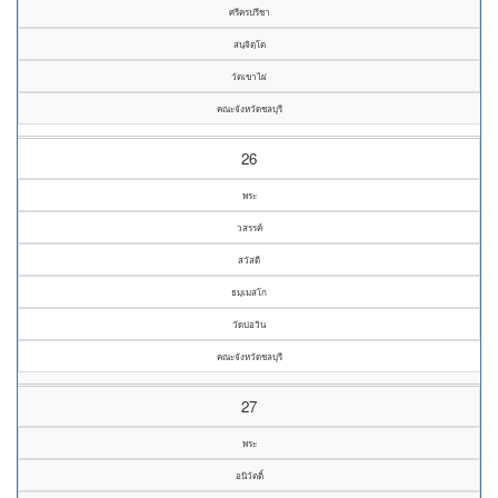
ศรีครปรีชา
สนฺจิตฺโต
วัดเขาไผ่
คณะจังหวัดชลบุรี
26
พระ
วสรรค์
สวัสดี
ธมฺเมสโก
วัดบ่อวิน
คณะจังหวัดชลบุรี
27
พระ
อนิวัตติ์