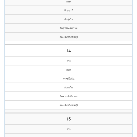
สุเทพ
ปัญญามี
ปภสฺสโร
วัดสุวัฑฒนาราม
คณะจังหวัดชลบุรี
14
พระ
กฤศ
พรหมโยธิน
สนฺตรโต
วัดสวนสันติธรรม
คณะจังหวัดชลบุรี
15
พระ