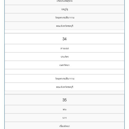
เกิดประสพสุขใจ
ปสฏฺโฐ
วัดอุทกเขปสีมาราม
คณะจังหวัดชลบุรี
34
สามเณร
ประภัทร
เนตรรัตนา
วัดอุทกเขปสีมาราม
คณะจังหวัดชลบุรี
35
พระ
บวร
เนื่องมัจฉา