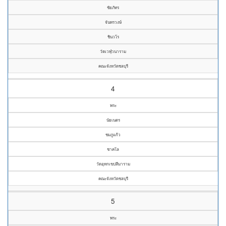
ชัยภัทร
จันทรวงษ์
ชินวโร
วัดเวฬุวนาราม
คณะจังหวัดชลบุรี
4
พระ
นัยเนตร
ชมภูแก้ว
ชาคโล
วัดอุทกเขปสีมาราม
คณะจังหวัดชลบุรี
5
พระ