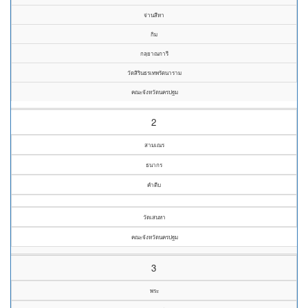
จ่านสีหา
กิม
กลฺยาณการี
วัดสิรินธรเทพรัตนาราม
คณะจังหวัดนครปฐม
2
สามเณร
ธนากร
คำตีบ
วัดเสนหา
คณะจังหวัดนครปฐม
3
พระ