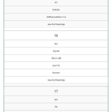
เจ้า
ธิรจิตโต
วัดสิรินธรเทพรัตนาราม
คณะจังหวัดนครปฐม
16
พระ
ธัญเทพ
เผือกราชพี
ธนปาโล
วัดเสนหา
คณะจังหวัดนครปฐม
17
พระ
เริ่ม