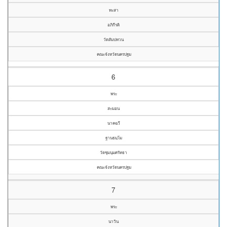
ทะสา
อภิกีรติ
วัดสัมปทวน
คณะจังหวัดนครปฐม
6
พระ
สะมอน
นาคฉวี
ฐานธมฺโม
วัดชุมนุมศรัทธา
คณะจังหวัดนครปฐม
7
พระ
นาวิน