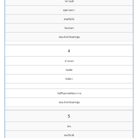
รสานนท์
คุรุศาสตรา
สนฺตจิตฺโต
วัดเสนหา
คณะจังหวัดนครปฐม
4
สามเณร
บัณทัต
จันธิมา
วัดสิรินธรเทพรัตนาราม
คณะจังหวัดนครปฐม
5
พระ
สมเกียรติ