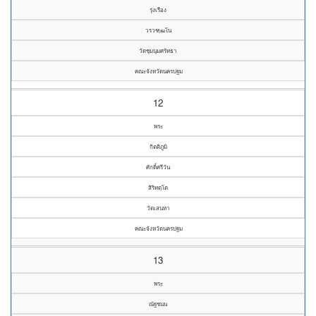
รุ่งเรือง
วรวฑฺฒโน
วัดชุมนุมศรัทธา
คณะจังหวัดนครปฐม
12
พระ
กิตติภูมิ
ศักดิ์ศรีวัน
สิริทตฺโต
วัดเสนหา
คณะจังหวัดนครปฐม
13
พระ
ณัฐชนน