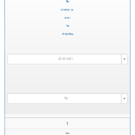
ชื่อ
นามสกุล
ฉายา
วัด
สำนักเรียน
คำนำหน้า
วัด
1
พระ