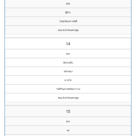
สมิง
ฐิติโก
วัดทุ่งน้อยสามัคคี
คณะจังหวัดนครปฐม
14
พระ
ฉัตรเฉลิม
หลักทอง
อาสโภ
วัดสิรินธรเทพรัตนาราม
คณะจังหวัดนครปฐม
15
พระ
หุง