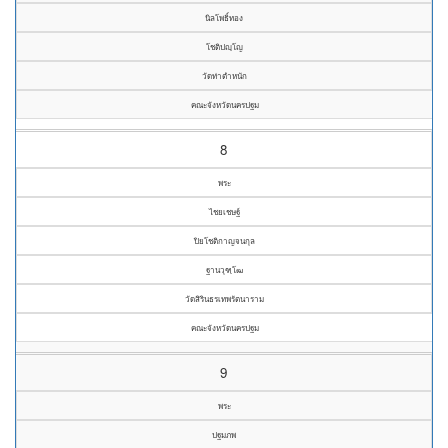
นิลโพธิ์ทอง
โชติปญฺโญ
วัดท่าตำหนัก
คณะจังหวัดนครปฐม
8
พระ
ไชยเชษฐ์
ปิยโชติกาญจนกุล
ฐานวุฑฺโฒ
วัดสิรินธรเทพรัตนาราม
คณะจังหวัดนครปฐม
9
พระ
ปฐมภพ