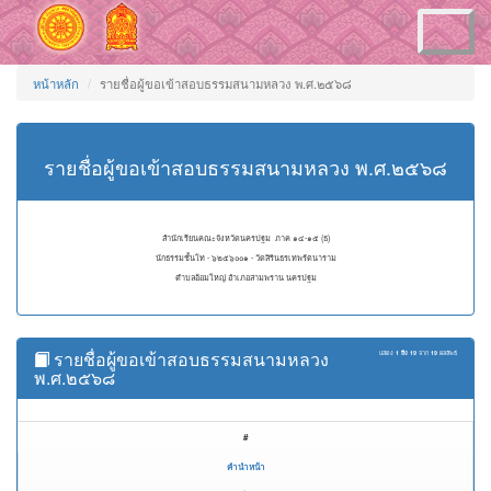
Toggle
navigation
หน้าหลัก
รายชื่อผู้ขอเข้าสอบธรรมสนามหลวง พ.ศ.๒๕๖๘
รายชื่อผู้ขอเข้าสอบธรรมสนามหลวง พ.ศ.๒๕๖๘
สำนักเรียนคณะจังหวัดนครปฐม ภาค ๑๔-๑๕ (ธ)
นักธรรมชั้นโท - ๖๒๕๖๐๐๑ - วัดสิรินธรเทพรัตนาราม
ตำบลอ้อมใหญ่ อำเภอสามพราน นครปฐม
รายชื่อผู้ขอเข้าสอบธรรมสนามหลวง
แสดง
1 ถึง 19
จาก
19
ผลลัพธ์
พ.ศ.๒๕๖๘
#
คำนำหน้า