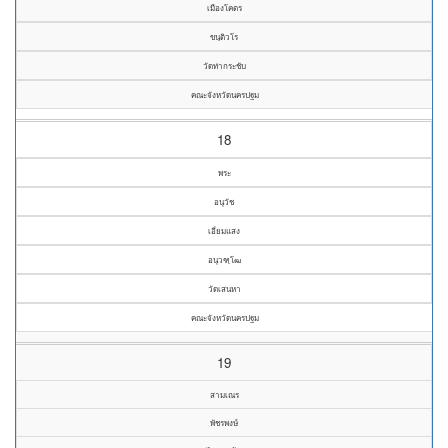
เมืองโคตร
ขนฺติวโร
วัดท่ากระชับ
คณะจังหวัดนครปฐม
18
พระ
อนุวัช
เอี่ยมแสง
อนุวฑฺโฒ
วัดเสนหา
คณะจังหวัดนครปฐม
19
สามเณร
พัชรพงษ์