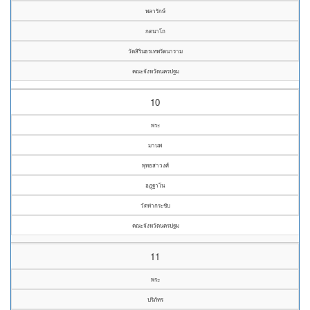
พลารักษ์
กตนาโถ
วัดสิรินธรเทพรัตนาราม
คณะจังหวัดนครปฐม
10
พระ
มานพ
พุทธสาวงศ์
อฎฺฐาโน
วัดท่ากระชับ
คณะจังหวัดนครปฐม
11
พระ
ปริภัทร