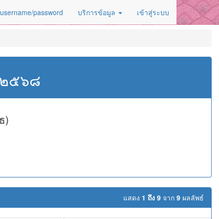
 username/password
บริการข้อมูล
เข้าสู่ระบบ
ศ.๒๕๖๘
ธ)
แสดง
1 ถึง 9
จาก
9
ผลลัพธ์