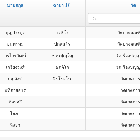
นามสกุล
ฉายา
วัด
วัด
บุญประยูร
วรธีโร
วัดบางคณฑ
ขุนพรหม
ปภสฺสโร
วัดบางคณฑ
วรไกรวัฒน์
ชวนปุญฺโญ
วัดเรืองปุญ
เกรียงวงศ์
ฉตฺติโก
วัดเรืองปุญ
บุญสังข์
จิรโรจโน
วัดเกตกา
นทีสายธาร
วัดเกตกา
อัครศรี
วัดเกตกา
โสภา
วัดเกตกา
หิงษา
วัดเกตกา