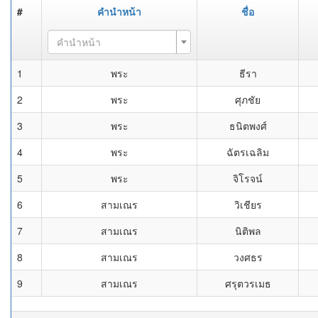
#
คำนำหน้า
ชื่อ
คำนำหน้า
1
พระ
ธีรา
2
พระ
ศุภชัย
3
พระ
ธนิตพงศ์
4
พระ
ฉัตรเฉลิม
5
พระ
จิโรจน์
6
สามเณร
วิเชียร
7
สามเณร
นิติพล
8
สามเณร
วงศธร
9
สามเณร
ศรุตวรเมธ