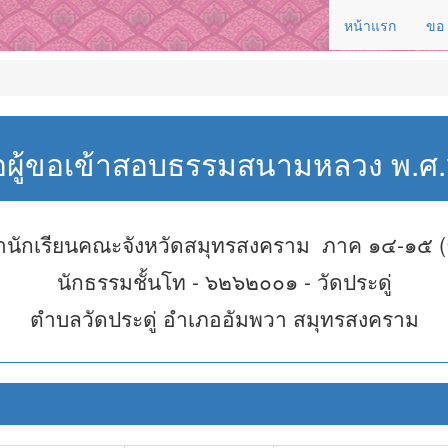
หน้าแรก
ขอ
่อผู้ขอเข้าสอบธรรมสนามหลวง พ.
ำนักเรียนคณะจังหวัดสมุทรสงคราม ภาค ๑๔-๑๕ (
นักธรรมชั้นโท - ๖๒๖๒๐๐๑ - วัดประดู่
ตำบลวัดประดู่ อำเภออัมพวา สมุทรสงคราม