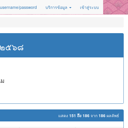
 username/password
บริการข้อมูล
เข้าสู่ระบบ
ศ.๒๕๖๘
นม
แสดง
151 ถึง 186
จาก
186
ผลลัพธ์