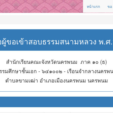
หน้าแรก
ขอ
่อผู้ขอเข้าสอบธรรมสนามหลวง พ.
สำนักเรียนคณะจังหวัดนครพนม ภาค ๑๐ (ธ)
รรมศึกษาชั้นเอก - ๖๔๑๐๐๒ - เรือนจำกลางนครพ
ตำบลขามเฒ่า อำเภอเมืองนครพนม นครพนม