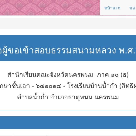
หน้าแรก
ขอ
่อผู้ขอเข้าสอบธรรมสนามหลวง พ.
สำนักเรียนคณะจังหวัดนครพนม ภาค ๑๐ (ธ)
กษาชั้นเอก - ๖๔๑๐๑๔ - โรงเรียนบ้านน้ำก่ำ (สิทธิผ
ตำบลน้ำก่ำ อำเภอธาตุพนม นครพนม