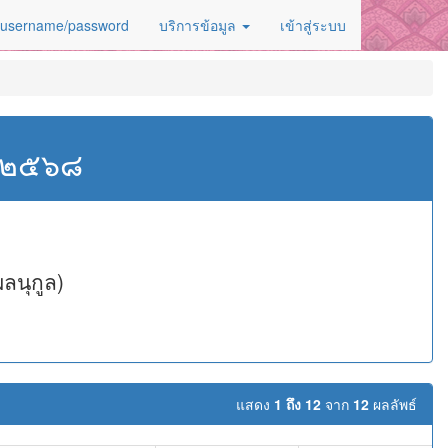
 username/password
บริการข้อมูล
เข้าสู่ระบบ
ศ.๒๕๖๘
ลนุกูล)
แสดง
1 ถึง 12
จาก
12
ผลลัพธ์