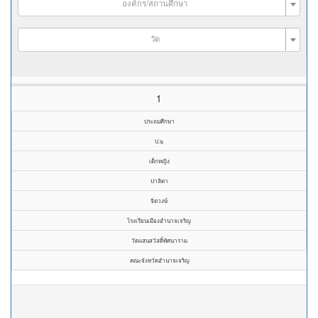
องค์กร/สถานศึกษา
วัด
1
ประถมศึกษา
ป.๖
เด็กหญิง
ปาลิดา
จิตวงษ์
โรงเรียนเมืองอำนาจเจริญ
วัดแสนสวัสดิ์ทัศนาราม
คณะจังหวัดอำนาจเจริญ