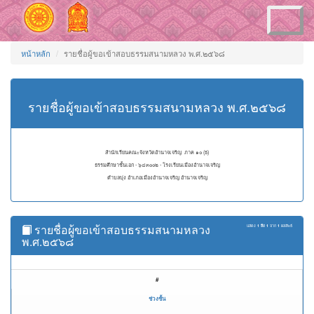
Toggle
navigation
หน้าหลัก
รายชื่อผู้ขอเข้าสอบธรรมสนามหลวง พ.ศ.๒๕๖๘
รายชื่อผู้ขอเข้าสอบธรรมสนามหลวง พ.ศ.๒๕๖๘
สำนักเรียนคณะจังหวัดอำนาจเจริญ ภาค ๑๐ (ธ)
ธรรมศึกษาชั้นเอก - ๖๔๓๐๐๒ - โรงเรียนเมืองอำนาจเจริญ
ตำบลบุ่ง อำเภอเมืองอำนาจเจริญ อำนาจเจริญ
รายชื่อผู้ขอเข้าสอบธรรมสนามหลวง
แสดง
1 ถึง 1
จาก
1
ผลลัพธ์
พ.ศ.๒๕๖๘
#
ช่วงชั้น