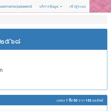
 username/password
บริการข้อมูล
เข้าสู่ระบบ
ศ.๒๕๖๘
ัก
แสดง
1 ถึง 50
จาก
142
ผลลัพธ์