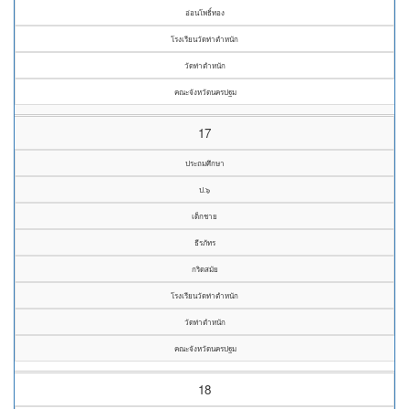
อ่อนโพธิ์ทอง
โรงเรียนวัดท่าตำหนัก
วัดท่าตำหนัก
คณะจังหวัดนครปฐม
17
ประถมศึกษา
ป.๖
เด็กชาย
ธีรภัทร
กริดสมัย
โรงเรียนวัดท่าตำหนัก
วัดท่าตำหนัก
คณะจังหวัดนครปฐม
18