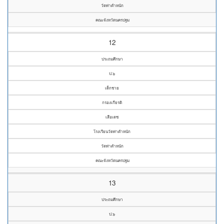
วัดท่าตำหนัก
คณะจังหวัดนครปฐม
12
ประถมศึกษา
ป.๖
เด็กชาย
กรองเกียรติ
เสือเดช
โรงเรียนวัดท่าตำหนัก
วัดท่าตำหนัก
คณะจังหวัดนครปฐม
13
ประถมศึกษา
ป.๖