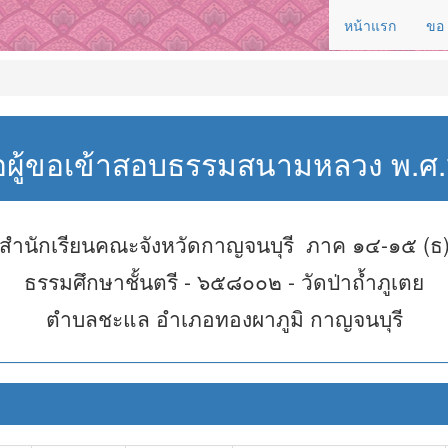
หน้าแรก
ขอ
่อผู้ขอเข้าสอบธรรมสนามหลวง พ.
สำนักเรียนคณะจังหวัดกาญจนบุรี ภาค ๑๔-๑๕ (ธ
ธรรมศึกษาชั้นตรี - ๖๕๘๐๐๒ - วัดป่าถ้ำภูเตย
ตำบลชะแล อำเภอทองผาภูมิ กาญจนบุรี