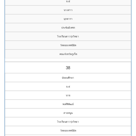
ม.๕
นางสาว
มุกดารา
ประขันธ์เพชร
โรงเรียนดาวรุ่งวิทยา
วัดดอยเทพนิมิต
คณะจังหวัดภูเก็ต
38
มัธยมศึกษา
ม.๕
นาย
พงศ์พิพัฒน์
สายหนูน
โรงเรียนดาวรุ่งวิทยา
วัดดอยเทพนิมิต