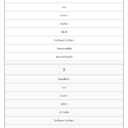
ม.๕
นางสาว
ธัญชนก
เพียรดี
โรงเรียนดาวรุ่งวิทยา
วัดดอยเทพนิมิต
คณะจังหวัดภูเก็ต
3
มัธยมศึกษา
ม.๔
นางสาว
นภัสรา
สำรวมจิต
โรงเรียนดาวรุ่งวิทยา