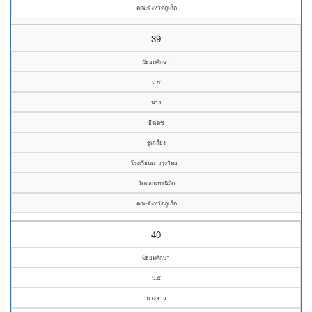
คณะจังหวัดภูเก็ต
39
มัธยมศึกษา
ม.๕
นาย
ธีรเดช
ชูเกลี้ยง
โรงเรียนดาวรุ่งวิทยา
วัดดอยเทพนิมิต
คณะจังหวัดภูเก็ต
40
มัธยมศึกษา
ม.๕
นางสาว