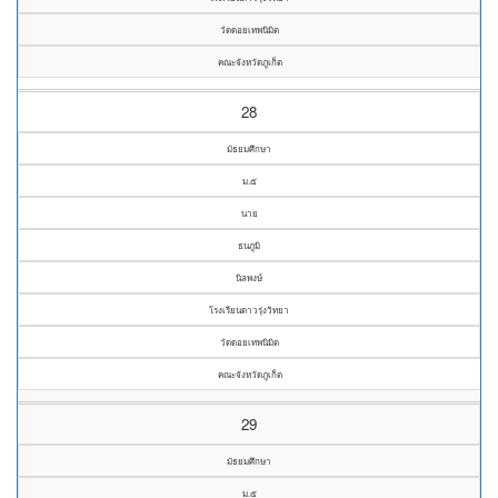
วัดดอยเทพนิมิต
คณะจังหวัดภูเก็ต
28
มัธยมศึกษา
ม.๕
นาย
ธนภูมิ
นิลพงษ์
โรงเรียนดาวรุ่งวิทยา
วัดดอยเทพนิมิต
คณะจังหวัดภูเก็ต
29
มัธยมศึกษา
ม.๕