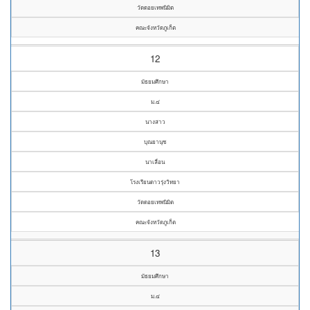
วัดดอยเทพนิมิต
คณะจังหวัดภูเก็ต
12
มัธยมศึกษา
ม.๔
นางสาว
บุณยานุช
นาเลื่อน
โรงเรียนดาวรุ่งวิทยา
วัดดอยเทพนิมิต
คณะจังหวัดภูเก็ต
13
มัธยมศึกษา
ม.๔