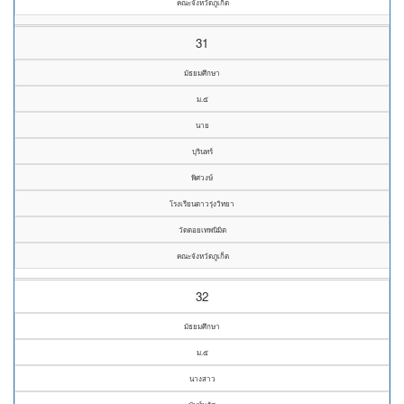
คณะจังหวัดภูเก็ต
31
มัธยมศึกษา
ม.๕
นาย
บุรินทร์
พิศวงษ์
โรงเรียนดาวรุ่งวิทยา
วัดดอยเทพนิมิต
คณะจังหวัดภูเก็ต
32
มัธยมศึกษา
ม.๕
นางสาว