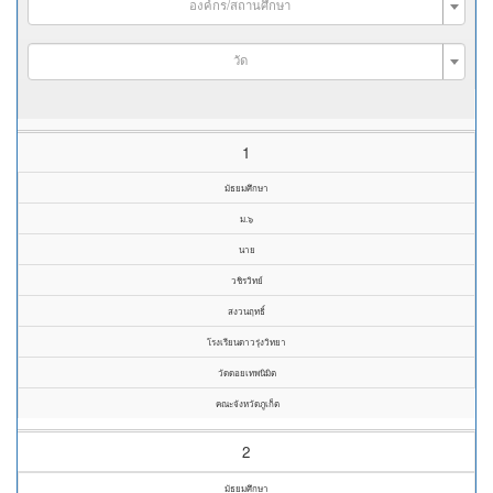
องค์กร/สถานศึกษา
วัด
1
มัธยมศึกษา
ม.๖
นาย
วชิรวิทย์
สงวนฤทธิ์
โรงเรียนดาวรุ่งวิทยา
วัดดอยเทพนิมิต
คณะจังหวัดภูเก็ต
2
มัธยมศึกษา