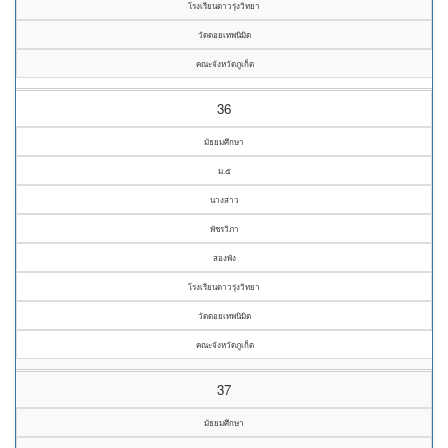
โรงเรียนดาวรุ่งวิทยา
วัดดอยเทพนิมิต
คณะจังหวัดภูเก็ต
36
มัธยมศึกษา
ม.๕
นางสาว
พัชรวิภา
สองพัง
โรงเรียนดาวรุ่งวิทยา
วัดดอยเทพนิมิต
คณะจังหวัดภูเก็ต
37
มัธยมศึกษา