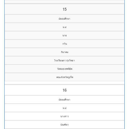
15
มัธยมศึกษา
ม.๔
นาย
กวิน
กิมาคม
โรงเรียนดาวรุ่งวิทยา
วัดดอยเทพนิมิต
คณะจังหวัดภูเก็ต
16
มัธยมศึกษา
ม.๔
นางสาว
บัณฑิตา