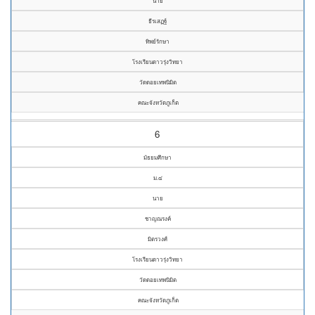
นาย
ธีรเสฏฐ์
ทิพย์รักษา
โรงเรียนดาวรุ่งวิทยา
วัดดอยเทพนิมิต
คณะจังหวัดภูเก็ต
6
มัธยมศึกษา
ม.๔
นาย
ชาญณรงค์
มิตรวงศ์
โรงเรียนดาวรุ่งวิทยา
วัดดอยเทพนิมิต
คณะจังหวัดภูเก็ต