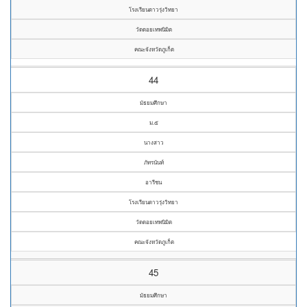
โรงเรียนดาวรุ่งวิทยา
วัดดอยเทพนิมิต
คณะจังหวัดภูเก็ต
44
มัธยมศึกษา
ม.๕
นางสาว
ภัทรนันท์
อารีชน
โรงเรียนดาวรุ่งวิทยา
วัดดอยเทพนิมิต
คณะจังหวัดภูเก็ต
45
มัธยมศึกษา