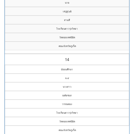
นาย
เสฎฐวุฒิ
สามสี
โรงเรียนดาวรุ่งวิทยา
วัดดอยเทพนิมิต
คณะจังหวัดภูเก็ต
14
มัธยมศึกษา
ม.๔
นางสาว
ณทัยชนก
วรรณทอง
โรงเรียนดาวรุ่งวิทยา
วัดดอยเทพนิมิต
คณะจังหวัดภูเก็ต