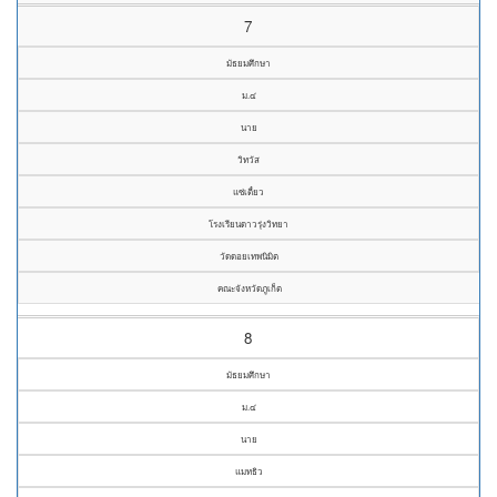
7
มัธยมศึกษา
ม.๔
นาย
วิทวัส
แซ่เตี๋ยว
โรงเรียนดาวรุ่งวิทยา
วัดดอยเทพนิมิต
คณะจังหวัดภูเก็ต
8
มัธยมศึกษา
ม.๔
นาย
แมทธิว