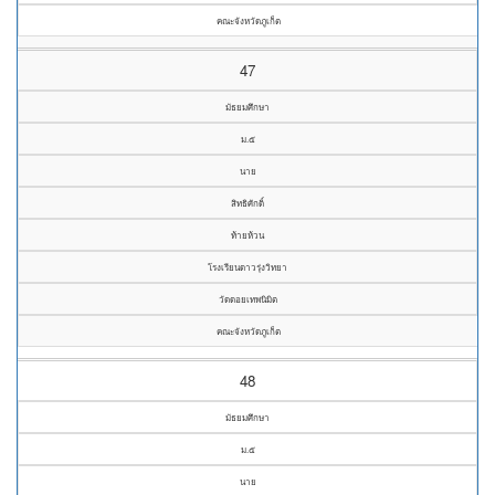
คณะจังหวัดภูเก็ต
47
มัธยมศึกษา
ม.๕
นาย
สิทธิศักดิ์
ท้ายห้วน
โรงเรียนดาวรุ่งวิทยา
วัดดอยเทพนิมิต
คณะจังหวัดภูเก็ต
48
มัธยมศึกษา
ม.๕
นาย