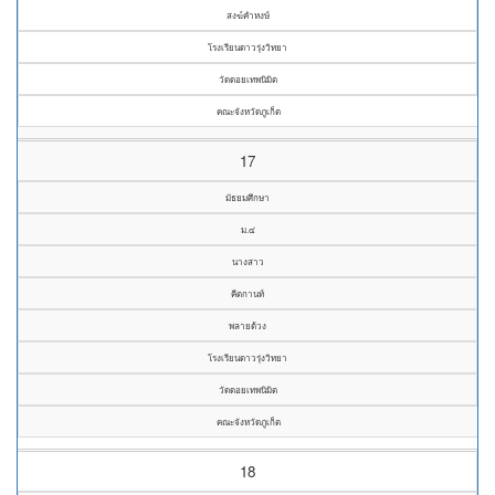
สงฆ์คำหงษ์
โรงเรียนดาวรุ่งวิทยา
วัดดอยเทพนิมิต
คณะจังหวัดภูเก็ต
17
มัธยมศึกษา
ม.๔
นางสาว
คีตกานท์
พลายด้วง
โรงเรียนดาวรุ่งวิทยา
วัดดอยเทพนิมิต
คณะจังหวัดภูเก็ต
18