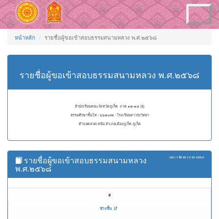
Toggle
navigation
หน้าหลัก
รายชื่อผู้ขอเข้าสอบธรรมสนามหลวง พ.ศ.๒๕๖๘
รายชื่อผู้ขอเข้าสอบธรรมสนามหลวง พ.ศ.๒๕๖๘
สำนักเรียนคณะจังหวัดภูเก็ต ภาค ๑๗-๑๘ (ธ)
ธรรมศึกษาชั้นโท - ๖๖๗๐๐๒ - โรงเรียนดาวรุ่งวิทยา
ตำบลตลาดเหนือ อำเภอเมืองภูเก็ต ภูเก็ต
รายชื่อผู้ขอเข้าสอบธรรมสนามหลวง
แสดง
1 ถึง 50
จาก
81
ผลลัพธ์
พ.ศ.๒๕๖๘
#
ช่วงชั้น