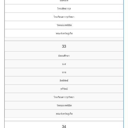
นันท์นภัส
โรจนพิทยากุล
โรงเรียนดาวรุ่งวิทยา
วัดดอยเทพนิมิต
คณะจังหวัดภูเก็ต
33
มัธยมศึกษา
ม.๕
นาย
อิทธิพัทธ์
ทวีรัตน์
โรงเรียนดาวรุ่งวิทยา
วัดดอยเทพนิมิต
คณะจังหวัดภูเก็ต
34