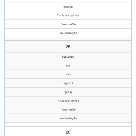
ฤทธิศักดิ์
โรงเรียนดาวรุ่งวิทยา
วัดดอยเทพนิมิต
คณะจังหวัดภูเก็ต
25
มัธยมศึกษา
ม.๔
นางสาว
ณัฐธยาน์
จูมตะคุ
โรงเรียนดาวรุ่งวิทยา
วัดดอยเทพนิมิต
คณะจังหวัดภูเก็ต
26