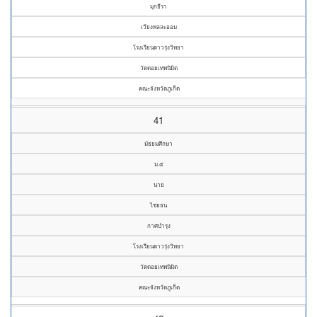
มุกธีรา
เวียงพลละออม
โรงเรียนดาวรุ่งวิทยา
วัดดอยเทพนิมิต
คณะจังหวัดภูเก็ต
41
มัธยมศึกษา
ม.๕
นาย
ไชยธน
กาศบำรุง
โรงเรียนดาวรุ่งวิทยา
วัดดอยเทพนิมิต
คณะจังหวัดภูเก็ต