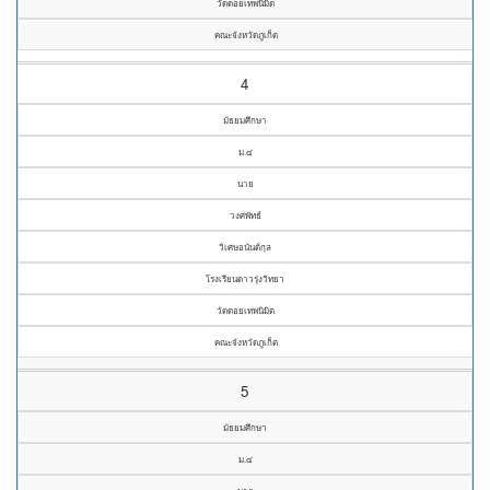
วัดดอยเทพนิมิต
คณะจังหวัดภูเก็ต
4
มัธยมศึกษา
ม.๔
นาย
วงศพัทธ์
วิเศษอนันต์กุล
โรงเรียนดาวรุ่งวิทยา
วัดดอยเทพนิมิต
คณะจังหวัดภูเก็ต
5
มัธยมศึกษา
ม.๔