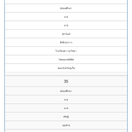
มัธยมศึกษา
ม.๕
นาย
ศุภวัฒน์
สิทธิประการ
โรงเรียนดาวรุ่งวิทยา
วัดดอยเทพนิมิต
คณะจังหวัดภูเก็ต
35
มัธยมศึกษา
ม.๕
นาย
พริษฐ์
บุญช่วย