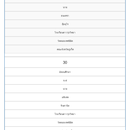
นาย
ธนเดชา
ลุ้ยอุไร
โรงเรียนดาวรุ่งวิทยา
วัดดอยเทพนิมิต
คณะจังหวัดภูเก็ต
30
มัธยมศึกษา
ม.๕
นาย
อติเทพ
จินดานิล
โรงเรียนดาวรุ่งวิทยา
วัดดอยเทพนิมิต