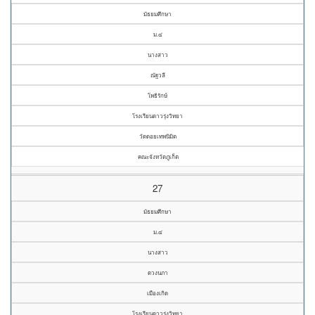
มัธยมศึกษา
ม.๔
นางสาว
ณัฐวลี
โพธิรักษ์
โรงเรียนดาวรุ่งวิทยา
วัดดอยเทพนิมิต
คณะจังหวัดภูเก็ต
27
มัธยมศึกษา
ม.๔
นางสาว
ดวงนภา
เมืองเกิด
โรงเรียนดาวรุ่งวิทยา