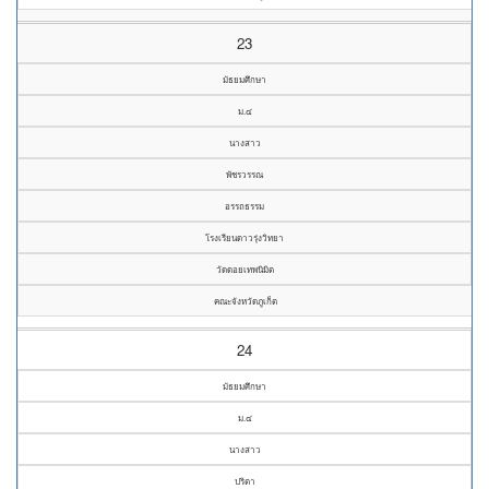
23
มัธยมศึกษา
ม.๔
นางสาว
พัชรวรรณ
อรรถธรรม
โรงเรียนดาวรุ่งวิทยา
วัดดอยเทพนิมิต
คณะจังหวัดภูเก็ต
24
มัธยมศึกษา
ม.๔
นางสาว
ปริตา