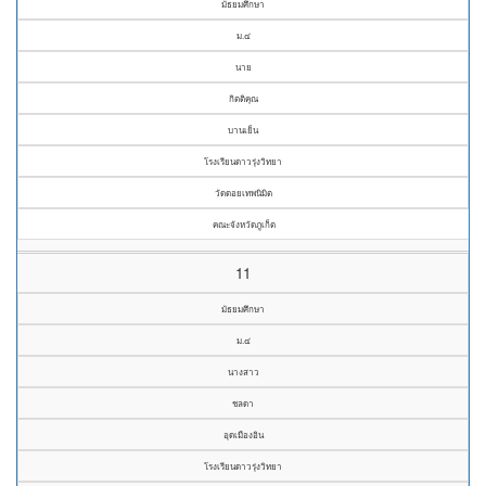
มัธยมศึกษา
ม.๔
นาย
กิตติคุณ
บานเย็น
โรงเรียนดาวรุ่งวิทยา
วัดดอยเทพนิมิต
คณะจังหวัดภูเก็ต
11
มัธยมศึกษา
ม.๔
นางสาว
ชลดา
อุดเมืองอิน
โรงเรียนดาวรุ่งวิทยา