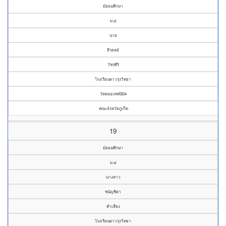
มัธยมศึกษา
ม.๔
นาย
ธีรดลย์
วัชรศิริ
โรงเรียนดาวรุ่งวิทยา
วัดดอยเทพนิมิต
คณะจังหวัดภูเก็ต
19
มัธยมศึกษา
ม.๔
นางสาว
ชนัญชิดา
คำเสียง
โรงเรียนดาวรุ่งวิทยา