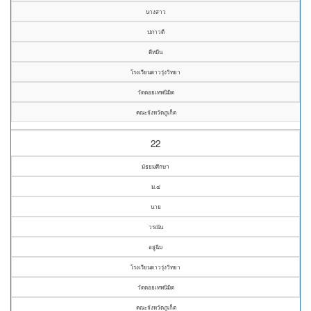
นางสาว
ปภาวดี
ดีหมีน
โรงเรียนดาวรุ่งวิทยา
วัดดอยเทพนิมิต
คณะจังหวัดภูเก็ต
22
มัธยมศึกษา
ม.๔
นาย
วรณัน
อยู่ฉิม
โรงเรียนดาวรุ่งวิทยา
วัดดอยเทพนิมิต
คณะจังหวัดภูเก็ต