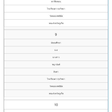
พาร์ทิงทอน
โรงเรียนดาวรุ่งวิทยา
วัดดอยเทพนิมิต
คณะจังหวัดภูเก็ต
9
มัธยมศึกษา
ม.๔
นางสาว
ชญานันท์
อินตา
โรงเรียนดาวรุ่งวิทยา
วัดดอยเทพนิมิต
คณะจังหวัดภูเก็ต
10