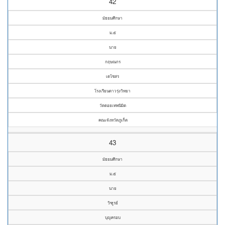
42
มัธยมศึกษา
ม.๕
นาย
กฤษณกร
เดโชสร
โรงเรียนดาวรุ่งวิทยา
วัดดอยเทพนิมิต
คณะจังหวัดภูเก็ต
43
มัธยมศึกษา
ม.๕
นาย
วิฑูรย์
บุญครอบ