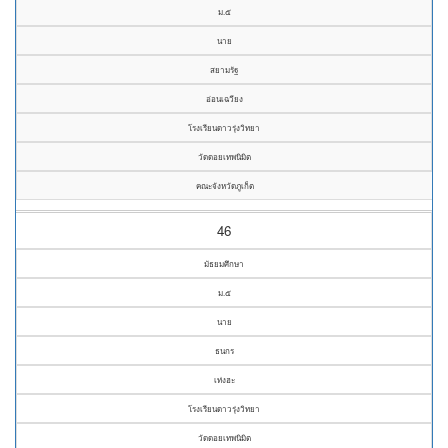
ม.๕
นาย
สยามรัฐ
อ่อนเฉวียง
โรงเรียนดาวรุ่งวิทยา
วัดดอยเทพนิมิต
คณะจังหวัดภูเก็ต
46
มัธยมศึกษา
ม.๕
นาย
ธนกร
เท่งฮะ
โรงเรียนดาวรุ่งวิทยา
วัดดอยเทพนิมิต