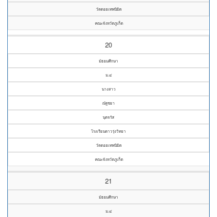
วัดดอยเทพนิมิต
คณะจังหวัดภูเก็ต
20
มัธยมศึกษา
ม.๔
นางสาว
ณัฐชยา
นุตจรัส
โรงเรียนดาวรุ่งวิทยา
วัดดอยเทพนิมิต
คณะจังหวัดภูเก็ต
21
มัธยมศึกษา
ม.๔