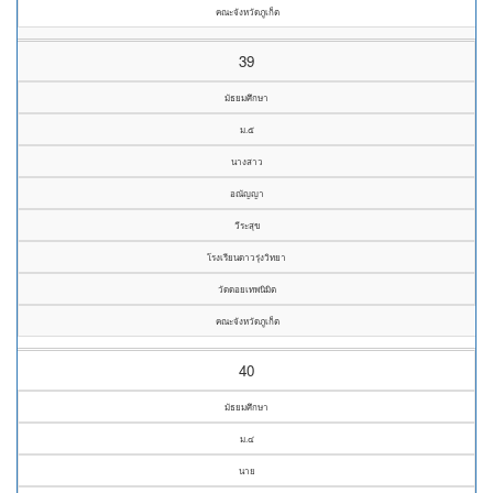
คณะจังหวัดภูเก็ต
39
มัธยมศึกษา
ม.๕
นางสาว
อณัญญา
วีระสุข
โรงเรียนดาวรุ่งวิทยา
วัดดอยเทพนิมิต
คณะจังหวัดภูเก็ต
40
มัธยมศึกษา
ม.๔
นาย