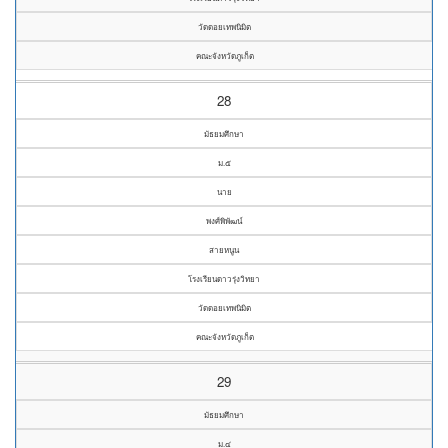
วัดดอยเทพนิมิต
คณะจังหวัดภูเก็ต
28
มัธยมศึกษา
ม.๕
นาย
พงศ์พิพัฒน์
สายหนูน
โรงเรียนดาวรุ่งวิทยา
วัดดอยเทพนิมิต
คณะจังหวัดภูเก็ต
29
มัธยมศึกษา
ม.๔