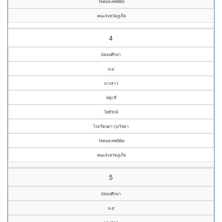
วัดดอยเทพนิมิต
คณะจังหวัดภูเก็ต
4
มัธยมศึกษา
ม.๔
นางสาว
ณัฐวลี
โพธิรักษ์
โรงเรียนดาวรุ่งวิทยา
วัดดอยเทพนิมิต
คณะจังหวัดภูเก็ต
5
มัธยมศึกษา
ม.๕