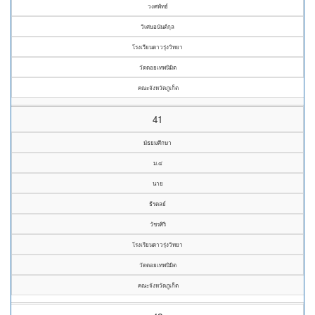
วงศพัทธ์
วิเศษอนันต์กุล
โรงเรียนดาวรุ่งวิทยา
วัดดอยเทพนิมิต
คณะจังหวัดภูเก็ต
41
มัธยมศึกษา
ม.๔
นาย
ธีรดลย์
วัชรศิริ
โรงเรียนดาวรุ่งวิทยา
วัดดอยเทพนิมิต
คณะจังหวัดภูเก็ต