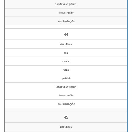
โรงเรียนดาวรุ่งวิทยา
วัดดอยเทพนิมิต
คณะจังหวัดภูเก็ต
44
มัธยมศึกษา
ม.๔
นางสาว
ปริตา
ฤทธิศักดิ์
โรงเรียนดาวรุ่งวิทยา
วัดดอยเทพนิมิต
คณะจังหวัดภูเก็ต
45
มัธยมศึกษา