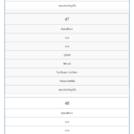
คณะจังหวัดภูเก็ต
47
มัธยมศึกษา
ม.๕
นาย
บุรินทร์
พิศวงษ์
โรงเรียนดาวรุ่งวิทยา
วัดดอยเทพนิมิต
คณะจังหวัดภูเก็ต
48
มัธยมศึกษา
ม.๔
นาย