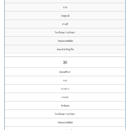
นาย
เสฎฐวุฒิ
สามสี
โรงเรียนดาวรุ่งวิทยา
วัดดอยเทพนิมิต
คณะจังหวัดภูเก็ต
30
มัธยมศึกษา
ม.๕
นางสาว
กรกนก
สังข์อุดม
โรงเรียนดาวรุ่งวิทยา
วัดดอยเทพนิมิต