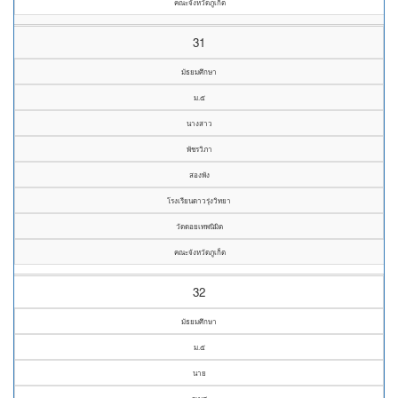
คณะจังหวัดภูเก็ต
31
มัธยมศึกษา
ม.๕
นางสาว
พัชรวิภา
สองพัง
โรงเรียนดาวรุ่งวิทยา
วัดดอยเทพนิมิต
คณะจังหวัดภูเก็ต
32
มัธยมศึกษา
ม.๕
นาย