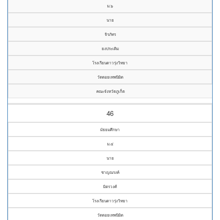
ม.๖
นาย
จิรภัทร
ยงประเดิม
โรงเรียนดาวรุ่งวิทยา
วัดดอยเทพนิมิต
คณะจังหวัดภูเก็ต
46
มัธยมศึกษา
ม.๔
นาย
ชาญณรงค์
มิตรวงศ์
โรงเรียนดาวรุ่งวิทยา
วัดดอยเทพนิมิต