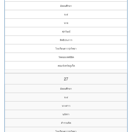
มัธยมศึกษา
ม.๕
นาย
ศุภวัฒน์
สิทธิประการ
โรงเรียนดาวรุ่งวิทยา
วัดดอยเทพนิมิต
คณะจังหวัดภูเก็ต
27
มัธยมศึกษา
ม.๔
นางสาว
นภัสรา
สำรวมจิต
โรงเรียนดาวรุ่งวิทยา