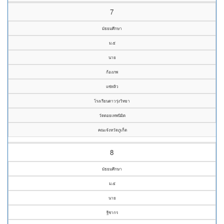
7
มัธยมศึกษา
ม.๕
นาย
ก้องภพ
แซ่หลิว
โรงเรียนดาวรุ่งวิทยา
วัดดอยเทพนิมิต
คณะจังหวัดภูเก็ต
8
มัธยมศึกษา
ม.๕
นาย
ฐีชากร