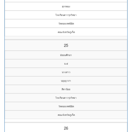
สุกรทอง
โรงเรียนดาวรุ่งวิทยา
วัดดอยเทพนิมิต
คณะจังหวัดภูเก็ต
25
มัธยมศึกษา
ม.๕
นางสาว
บุญญาภา
สีดาน้อย
โรงเรียนดาวรุ่งวิทยา
วัดดอยเทพนิมิต
คณะจังหวัดภูเก็ต
26