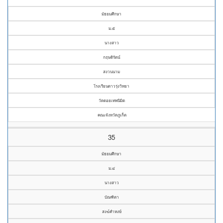
มัธยมศึกษา
ม.๕
นางสาว
กฤษติรัตน์
สงวนนาม
โรงเรียนดาวรุ่งวิทยา
วัดดอยเทพนิมิต
คณะจังหวัดภูเก็ต
35
มัธยมศึกษา
ม.๔
นางสาว
บัณฑิตา
สงฆ์คำหงษ์