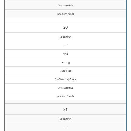
วัดดอยเทพนิมิต
คณะจังหวัดภูเก็ต
20
มัธยมศึกษา
ม.๕
นาย
สยามรัฐ
อ่อนเฉวียง
โรงเรียนดาวรุ่งวิทยา
วัดดอยเทพนิมิต
คณะจังหวัดภูเก็ต
21
มัธยมศึกษา
ม.๔