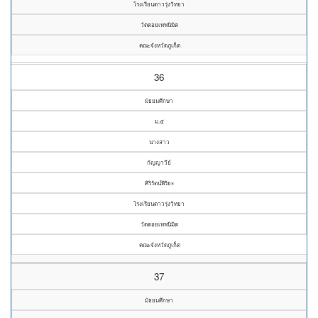
โรงเรียนดาวรุ่งวิทยา
วัดดอยเทพนิมิต
คณะจังหวัดภูเก็ต
36
มัธยมศึกษา
ม.๕
นางสาว
กัญญาวีย์
ศิริรัตน์พิริยะ
โรงเรียนดาวรุ่งวิทยา
วัดดอยเทพนิมิต
คณะจังหวัดภูเก็ต
37
มัธยมศึกษา