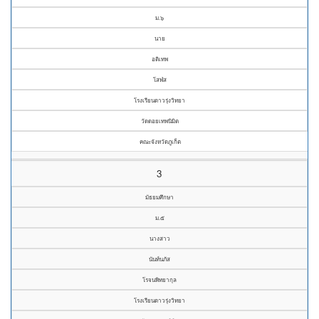
ม.๖
นาย
อติเทพ
โสฬส
โรงเรียนดาวรุ่งวิทยา
วัดดอยเทพนิมิต
คณะจังหวัดภูเก็ต
3
มัธยมศึกษา
ม.๕
นางสาว
นันท์นภัส
โรจนพิทยากุล
โรงเรียนดาวรุ่งวิทยา