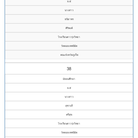
ม.๕
นางสาว
ธนิยาพร
ศิริพงค์
โรงเรียนดาวรุ่งวิทยา
วัดดอยเทพนิมิต
คณะจังหวัดภูเก็ต
38
มัธยมศึกษา
ม.๕
นางสาว
สุชานรี
ศรีสุข
โรงเรียนดาวรุ่งวิทยา
วัดดอยเทพนิมิต