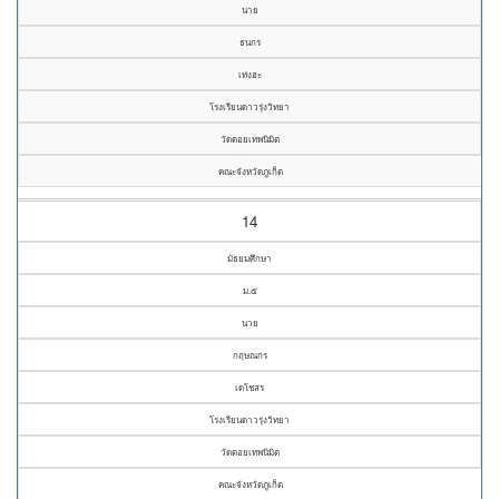
นาย
ธนกร
เท่งฮะ
โรงเรียนดาวรุ่งวิทยา
วัดดอยเทพนิมิต
คณะจังหวัดภูเก็ต
14
มัธยมศึกษา
ม.๕
นาย
กฤษณกร
เดโชสร
โรงเรียนดาวรุ่งวิทยา
วัดดอยเทพนิมิต
คณะจังหวัดภูเก็ต