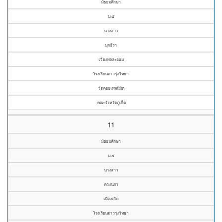
มัธยมศึกษา
ม.๕
นางสาว
มุกธีรา
เวียงพลละออม
โรงเรียนดาวรุ่งวิทยา
วัดดอยเทพนิมิต
คณะจังหวัดภูเก็ต
11
มัธยมศึกษา
ม.๔
นางสาว
ดวงนภา
เมืองเกิด
โรงเรียนดาวรุ่งวิทยา