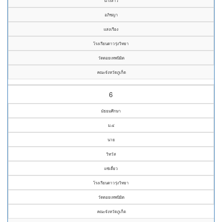
นางสาว
อภิชญา
แสงเรือง
โรงเรียนดาวรุ่งวิทยา
วัดดอยเทพนิมิต
คณะจังหวัดภูเก็ต
6
มัธยมศึกษา
ม.๔
นาย
วิทวัส
แซ่เตี๋ยว
โรงเรียนดาวรุ่งวิทยา
วัดดอยเทพนิมิต
คณะจังหวัดภูเก็ต