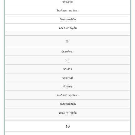
แก้วเจริญ
โรงเรียนดาวรุ่งวิทยา
วัดดอยเทพนิมิต
คณะจังหวัดภูเก็ต
9
มัธยมศึกษา
ม.๕
นางสาว
ปภาวรินท์
แก้วประชุม
โรงเรียนดาวรุ่งวิทยา
วัดดอยเทพนิมิต
คณะจังหวัดภูเก็ต
10