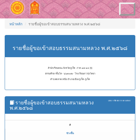
Toggle
navigation
หน้าหลัก
รายชื่อผู้ขอเข้าสอบธรรมสนามหลวง พ.ศ.๒๕๖๘
รายชื่อผู้ขอเข้าสอบธรรมสนามหลวง พ.ศ.๒๕๖๘
สำนักเรียนคณะจังหวัดภูเก็ต ภาค ๑๗-๑๘ (ธ)
ธรรมศึกษาชั้นโท - ๖๖๗๐๐๒ - โรงเรียนดาวรุ่งวิทยา
ตำบลตลาดเหนือ อำเภอเมืองภูเก็ต ภูเก็ต
รายชื่อผู้ขอเข้าสอบธรรมสนามหลวง
แสดง
1 ถึง 50
จาก
81
ผลลัพธ์
พ.ศ.๒๕๖๘
#
ช่วงชั้น