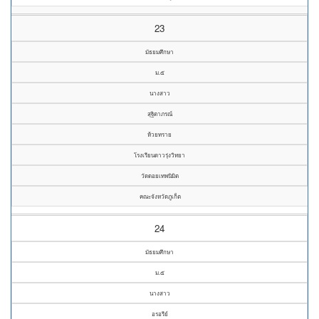
23
มัธยมศึกษา
ม.๕
นางสาว
สุฐิตาภรณ์
ห้วยทราย
โรงเรียนดาวรุ่งวิทยา
วัดดอยเทพนิมิต
คณะจังหวัดภูเก็ต
24
มัธยมศึกษา
ม.๕
นางสาว
อรอรีย์