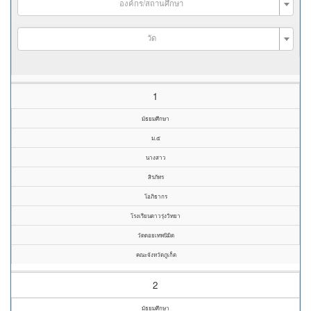
องค์กร/สถานศึกษา
วัด
1
มัธยมศึกษา
ม.๕
นางสาว
สิรภัทร
โอภิธากร
โรงเรียนดาวรุ่งวิทยา
วัดดอยเทพนิมิต
คณะจังหวัดภูเก็ต
2
มัธยมศึกษา