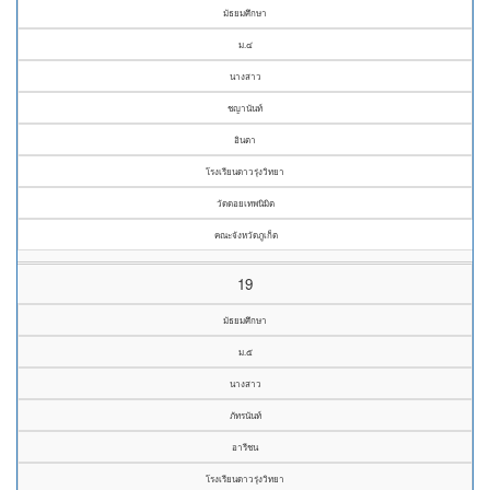
มัธยมศึกษา
ม.๔
นางสาว
ชญานันท์
อินตา
โรงเรียนดาวรุ่งวิทยา
วัดดอยเทพนิมิต
คณะจังหวัดภูเก็ต
19
มัธยมศึกษา
ม.๕
นางสาว
ภัทรนันท์
อารีชน
โรงเรียนดาวรุ่งวิทยา