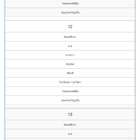
วัดดอยเทพนิมิต
คณะจังหวัดภูเก็ต
12
มัธยมศึกษา
ม.๕
นางสาว
ธัญชนก
เพียรดี
โรงเรียนดาวรุ่งวิทยา
วัดดอยเทพนิมิต
คณะจังหวัดภูเก็ต
13
มัธยมศึกษา
ม.๕