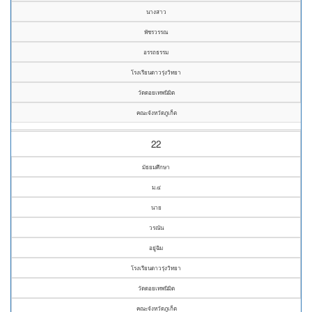
นางสาว
พัชรวรรณ
อรรถธรรม
โรงเรียนดาวรุ่งวิทยา
วัดดอยเทพนิมิต
คณะจังหวัดภูเก็ต
22
มัธยมศึกษา
ม.๔
นาย
วรณัน
อยู่ฉิม
โรงเรียนดาวรุ่งวิทยา
วัดดอยเทพนิมิต
คณะจังหวัดภูเก็ต