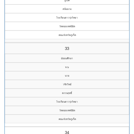
ภูเบศ
สนั่นนาม
โรงเรียนดาวรุ่งวิทยา
วัดดอยเทพนิมิต
คณะจังหวัดภูเก็ต
33
มัธยมศึกษา
ม.๖
นาย
วชิรวิทย์
สงวนฤทธิ์
โรงเรียนดาวรุ่งวิทยา
วัดดอยเทพนิมิต
คณะจังหวัดภูเก็ต
34