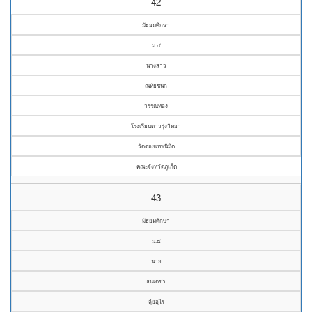
42
มัธยมศึกษา
ม.๔
นางสาว
ณทัยชนก
วรรณทอง
โรงเรียนดาวรุ่งวิทยา
วัดดอยเทพนิมิต
คณะจังหวัดภูเก็ต
43
มัธยมศึกษา
ม.๕
นาย
ธนเดชา
ลุ้ยอุไร