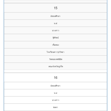
15
มัธยมศึกษา
ม.๕
นางสาว
ฐิติรัตน์
เข็มทอง
โรงเรียนดาวรุ่งวิทยา
วัดดอยเทพนิมิต
คณะจังหวัดภูเก็ต
16
มัธยมศึกษา
ม.๔
นางสาว
ชลดา