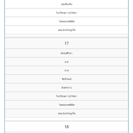
อุดเมืองอิน
โรงเรียนดาวรุ่งวิทยา
วัดดอยเทพนิมิต
คณะจังหวัดภูเก็ต
17
มัธยมศึกษา
ม.๕
นาย
ชัยนิวัฒน์
อินทรปาน
โรงเรียนดาวรุ่งวิทยา
วัดดอยเทพนิมิต
คณะจังหวัดภูเก็ต
18