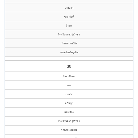
นางสาว
ชญานันท์
อินตา
โรงเรียนดาวรุ่งวิทยา
วัดดอยเทพนิมิต
คณะจังหวัดภูเก็ต
30
มัธยมศึกษา
ม.๕
นางสาว
อภิชญา
แสงเรือง
โรงเรียนดาวรุ่งวิทยา
วัดดอยเทพนิมิต