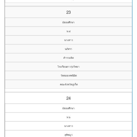
23
มัธยมศึกษา
ม.๔
นางสาว
นภัสรา
สำรวมจิต
โรงเรียนดาวรุ่งวิทยา
วัดดอยเทพนิมิต
คณะจังหวัดภูเก็ต
24
มัธยมศึกษา
ม.๖
นางสาว
สุพิชญา