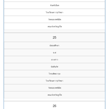
จันทร์เอียด
โรงเรียนดาวรุ่งวิทยา
วัดดอยเทพนิมิต
คณะจังหวัดภูเก็ต
25
มัธยมศึกษา
ม.๕
นางสาว
นันท์นภัส
โรจนพิทยากุล
โรงเรียนดาวรุ่งวิทยา
วัดดอยเทพนิมิต
คณะจังหวัดภูเก็ต
26