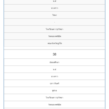
ม.๕
นางสาว
โซนา
-
โรงเรียนดาวรุ่งวิทยา
วัดดอยเทพนิมิต
คณะจังหวัดภูเก็ต
38
มัธยมศึกษา
ม.๕
นางสาว
ปภาวรินทร์
ชูช่วย
โรงเรียนดาวรุ่งวิทยา
วัดดอยเทพนิมิต