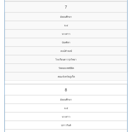
7
มัธยมศึกษา
ม.๔
นางสาว
บัณฑิตา
สงฆ์คำหงษ์
โรงเรียนดาวรุ่งวิทยา
วัดดอยเทพนิมิต
คณะจังหวัดภูเก็ต
8
มัธยมศึกษา
ม.๕
นางสาว
ปภาวรินท์