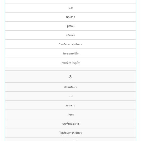
ม.๕
นางสาว
ฐิติรัตน์
เข็มทอง
โรงเรียนดาวรุ่งวิทยา
วัดดอยเทพนิมิต
คณะจังหวัดภูเก็ต
3
มัธยมศึกษา
ม.๕
นางสาว
กชพร
ประทีป ณ ถลาง
โรงเรียนดาวรุ่งวิทยา