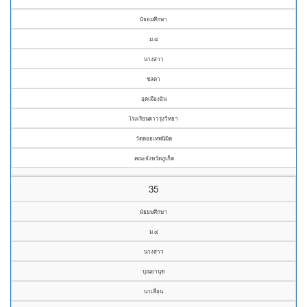
มัธยมศึกษา
ม.๔
นางสาว
ชลดา
อุดเมืองอิน
โรงเรียนดาวรุ่งวิทยา
วัดดอยเทพนิมิต
คณะจังหวัดภูเก็ต
35
มัธยมศึกษา
ม.๔
นางสาว
บุณยานุช
นาเลื่อน