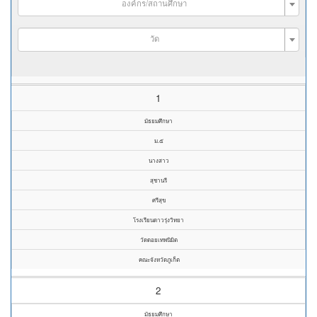
องค์กร/สถานศึกษา
วัด
1
มัธยมศึกษา
ม.๕
นางสาว
สุชานรี
ศรีสุข
โรงเรียนดาวรุ่งวิทยา
วัดดอยเทพนิมิต
คณะจังหวัดภูเก็ต
2
มัธยมศึกษา