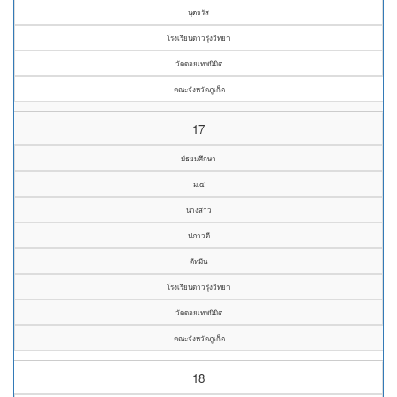
นุตจรัส
โรงเรียนดาวรุ่งวิทยา
วัดดอยเทพนิมิต
คณะจังหวัดภูเก็ต
17
มัธยมศึกษา
ม.๔
นางสาว
ปภาวดี
ดีหมีน
โรงเรียนดาวรุ่งวิทยา
วัดดอยเทพนิมิต
คณะจังหวัดภูเก็ต
18