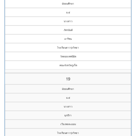
มัธยมศึกษา
ม.๕
นางสาว
ภัทรนันท์
อารีชน
โรงเรียนดาวรุ่งวิทยา
วัดดอยเทพนิมิต
คณะจังหวัดภูเก็ต
19
มัธยมศึกษา
ม.๕
นางสาว
มุกธีรา
เวียงพลละออม
โรงเรียนดาวรุ่งวิทยา