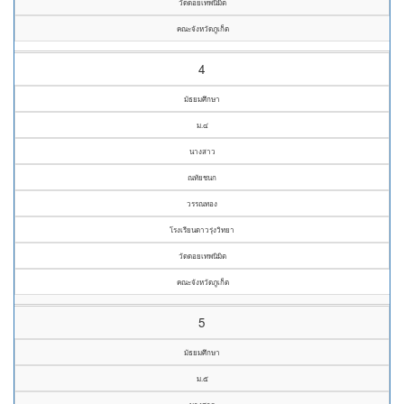
วัดดอยเทพนิมิต
คณะจังหวัดภูเก็ต
4
มัธยมศึกษา
ม.๔
นางสาว
ณทัยชนก
วรรณทอง
โรงเรียนดาวรุ่งวิทยา
วัดดอยเทพนิมิต
คณะจังหวัดภูเก็ต
5
มัธยมศึกษา
ม.๕