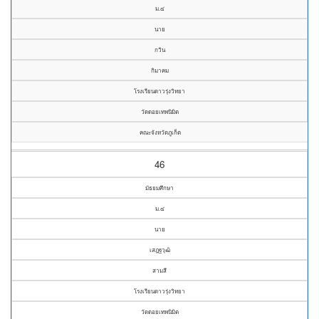
ม.๔
นาย
กวิน
กิมาคม
โรงเรียนดาวรุ่งวิทยา
วัดดอยเทพนิมิต
คณะจังหวัดภูเก็ต
46
มัธยมศึกษา
ม.๔
นาย
เสฎฐวุฒิ
สามสี
โรงเรียนดาวรุ่งวิทยา
วัดดอยเทพนิมิต