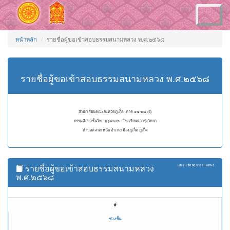
Toggle
navigation
หน้าหลัก
รายชื่อผู้ขอเข้าสอบธรรมสนามหลวง พ.ศ.๒๕๖๘
รายชื่อผู้ขอเข้าสอบธรรมสนามหลวง พ.ศ.๒๕๖๘
สำนักเรียนคณะจังหวัดภูเก็ต ภาค ๑๗-๑๘ (ธ)
ธรรมศึกษาชั้นโท - ๖๖๗๐๐๒ - โรงเรียนดาวรุ่งวิทยา
ตำบลตลาดเหนือ อำเภอเมืองภูเก็ต ภูเก็ต
รายชื่อผู้ขอเข้าสอบธรรมสนามหลวง
แสดง
1 ถึง 50
จาก
81
ผลลัพธ์
พ.ศ.๒๕๖๘
#
ช่วงชั้น