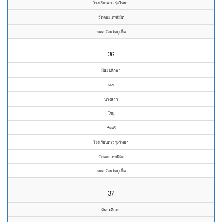
โรงเรียนดาวรุ่งวิทยา
วัดดอยเทพนิมิต
คณะจังหวัดภูเก็ต
36
มัธยมศึกษา
ม.๕
นางสาว
โชนุ
ชัดตรี
โรงเรียนดาวรุ่งวิทยา
วัดดอยเทพนิมิต
คณะจังหวัดภูเก็ต
37
มัธยมศึกษา