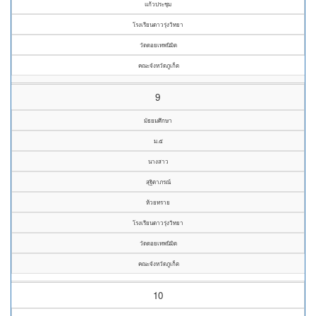
แก้วประชุม
โรงเรียนดาวรุ่งวิทยา
วัดดอยเทพนิมิต
คณะจังหวัดภูเก็ต
9
มัธยมศึกษา
ม.๕
นางสาว
สุฐิตาภรณ์
ห้วยทราย
โรงเรียนดาวรุ่งวิทยา
วัดดอยเทพนิมิต
คณะจังหวัดภูเก็ต
10