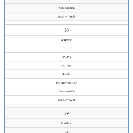
วัดดอยเทพนิมิต
คณะจังหวัดภูเก็ต
28
มัธยมศึกษา
ม.๔
นางสาว
ดวงนภา
เมืองเกิด
โรงเรียนดาวรุ่งวิทยา
วัดดอยเทพนิมิต
คณะจังหวัดภูเก็ต
29
มัธยมศึกษา
ม.๔