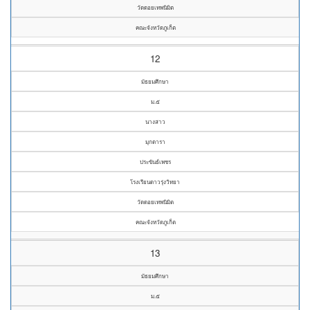
วัดดอยเทพนิมิต
คณะจังหวัดภูเก็ต
12
มัธยมศึกษา
ม.๕
นางสาว
มุกดารา
ประขันธ์เพชร
โรงเรียนดาวรุ่งวิทยา
วัดดอยเทพนิมิต
คณะจังหวัดภูเก็ต
13
มัธยมศึกษา
ม.๕