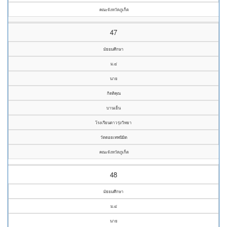
คณะจังหวัดภูเก็ต
47
มัธยมศึกษา
ม.๔
นาย
กิตติคุณ
บานเย็น
โรงเรียนดาวรุ่งวิทยา
วัดดอยเทพนิมิต
คณะจังหวัดภูเก็ต
48
มัธยมศึกษา
ม.๔
นาย