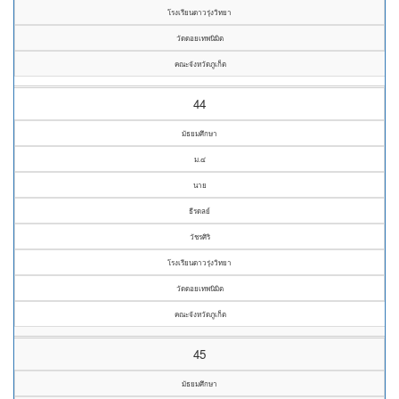
โรงเรียนดาวรุ่งวิทยา
วัดดอยเทพนิมิต
คณะจังหวัดภูเก็ต
44
มัธยมศึกษา
ม.๔
นาย
ธีรดลย์
วัชรศิริ
โรงเรียนดาวรุ่งวิทยา
วัดดอยเทพนิมิต
คณะจังหวัดภูเก็ต
45
มัธยมศึกษา