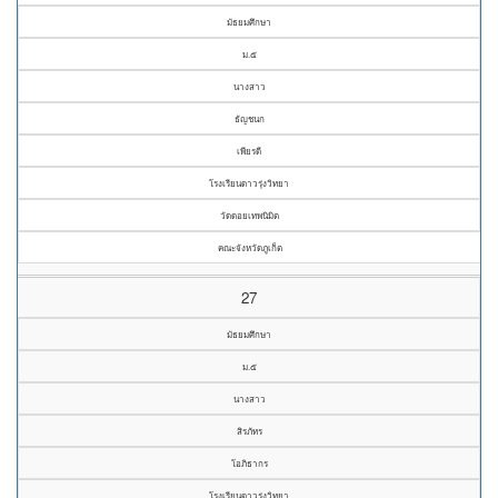
มัธยมศึกษา
ม.๕
นางสาว
ธัญชนก
เพียรดี
โรงเรียนดาวรุ่งวิทยา
วัดดอยเทพนิมิต
คณะจังหวัดภูเก็ต
27
มัธยมศึกษา
ม.๕
นางสาว
สิรภัทร
โอภิธากร
โรงเรียนดาวรุ่งวิทยา