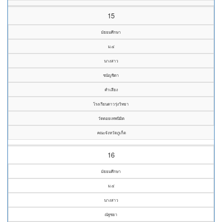
15
มัธยมศึกษา
ม.๔
นางสาว
ชนัญชิดา
คำเสียง
โรงเรียนดาวรุ่งวิทยา
วัดดอยเทพนิมิต
คณะจังหวัดภูเก็ต
16
มัธยมศึกษา
ม.๔
นางสาว
ณัฐชยา