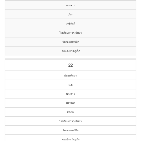
นางสาว
ปริตา
ฤทธิศักดิ์
โรงเรียนดาวรุ่งวิทยา
วัดดอยเทพนิมิต
คณะจังหวัดภูเก็ต
22
มัธยมศึกษา
ม.๕
นางสาว
พัชรวิภา
สองพัง
โรงเรียนดาวรุ่งวิทยา
วัดดอยเทพนิมิต
คณะจังหวัดภูเก็ต