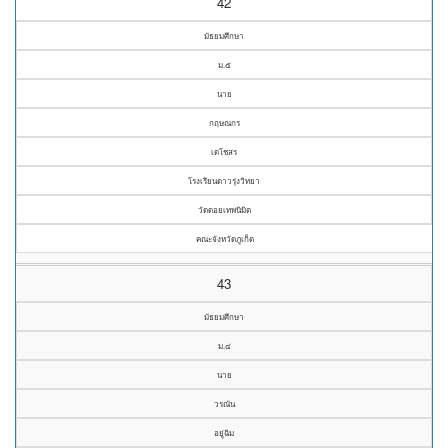
42
มัธยมศึกษา
ม.๕
นาย
กฤษณกร
เดโชสร
โรงเรียนดาวรุ่งวิทยา
วัดดอยเทพนิมิต
คณะจังหวัดภูเก็ต
43
มัธยมศึกษา
ม.๔
นาย
วรณัน
อยู่ฉิม