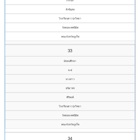
กรกนก
สังข์อุดม
โรงเรียนดาวรุ่งวิทยา
วัดดอยเทพนิมิต
คณะจังหวัดภูเก็ต
33
มัธยมศึกษา
ม.๕
นางสาว
ธนิยาพร
ศิริพงค์
โรงเรียนดาวรุ่งวิทยา
วัดดอยเทพนิมิต
คณะจังหวัดภูเก็ต
34