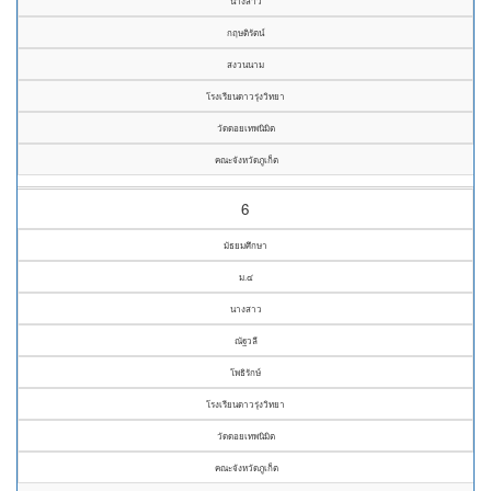
นางสาว
กฤษติรัตน์
สงวนนาม
โรงเรียนดาวรุ่งวิทยา
วัดดอยเทพนิมิต
คณะจังหวัดภูเก็ต
6
มัธยมศึกษา
ม.๔
นางสาว
ณัฐวลี
โพธิรักษ์
โรงเรียนดาวรุ่งวิทยา
วัดดอยเทพนิมิต
คณะจังหวัดภูเก็ต