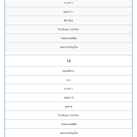
นางสาว
บุญญาภา
สีดาน้อย
โรงเรียนดาวรุ่งวิทยา
วัดดอยเทพนิมิต
คณะจังหวัดภูเก็ต
14
มัธยมศึกษา
ม.๔
นางสาว
ณัฐธยาน์
จูมตะคุ
โรงเรียนดาวรุ่งวิทยา
วัดดอยเทพนิมิต
คณะจังหวัดภูเก็ต