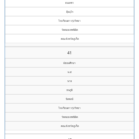
ธนเดชา
ลุ้ยอุไร
โรงเรียนดาวรุ่งวิทยา
วัดดอยเทพนิมิต
คณะจังหวัดภูเก็ต
41
มัธยมศึกษา
ม.๕
นาย
ธนภูมิ
นิลพงษ์
โรงเรียนดาวรุ่งวิทยา
วัดดอยเทพนิมิต
คณะจังหวัดภูเก็ต