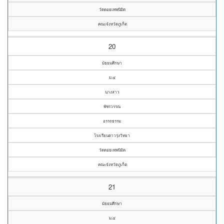
วัดดอยเทพนิมิต
คณะจังหวัดภูเก็ต
20
มัธยมศึกษา
ม.๔
นางสาว
พัชรวรรณ
อรรถธรรม
โรงเรียนดาวรุ่งวิทยา
วัดดอยเทพนิมิต
คณะจังหวัดภูเก็ต
21
มัธยมศึกษา
ม.๔