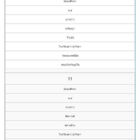
มัธยมศึกษา
ม.๕
นางสาว
อณัญญา
วีระสุข
โรงเรียนดาวรุ่งวิทยา
วัดดอยเทพนิมิต
คณะจังหวัดภูเก็ต
11
มัธยมศึกษา
ม.๔
นางสาว
คีตกานท์
พลายด้วง
โรงเรียนดาวรุ่งวิทยา