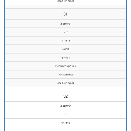
คณะจังหวัดภูเก็ต
31
มัธยมศึกษา
ม.๕
นางสาว
อรอรีย์
สุกรทอง
โรงเรียนดาวรุ่งวิทยา
วัดดอยเทพนิมิต
คณะจังหวัดภูเก็ต
32
มัธยมศึกษา
ม.๕
นางสาว