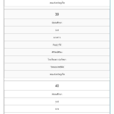
คณะจังหวัดภูเก็ต
39
มัธยมศึกษา
ม.๕
นางสาว
กัญญาวีย์
ศิริรัตน์พิริยะ
โรงเรียนดาวรุ่งวิทยา
วัดดอยเทพนิมิต
คณะจังหวัดภูเก็ต
40
มัธยมศึกษา
ม.๕
นาย