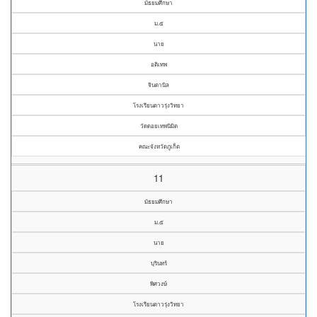
มัธยมศึกษา
ม.๕
นาย
อติเทพ
จินดานิล
โรงเรียนดาวรุ่งวิทยา
วัดดอยเทพนิมิต
คณะจังหวัดภูเก็ต
11
มัธยมศึกษา
ม.๕
นาย
บุรินทร์
พิศวงษ์
โรงเรียนดาวรุ่งวิทยา