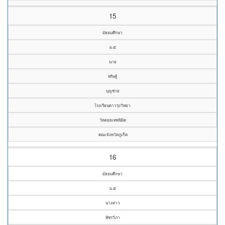
15
มัธยมศึกษา
ม.๕
นาย
พริษฐ์
บุญช่วย
โรงเรียนดาวรุ่งวิทยา
วัดดอยเทพนิมิต
คณะจังหวัดภูเก็ต
16
มัธยมศึกษา
ม.๕
นางสาว
พัชรวิภา