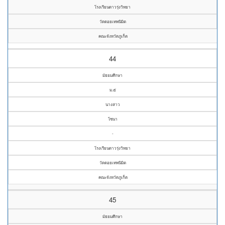
โรงเรียนดาวรุ่งวิทยา
วัดดอยเทพนิมิต
คณะจังหวัดภูเก็ต
44
มัธยมศึกษา
ม.๕
นางสาว
โซนา
-
โรงเรียนดาวรุ่งวิทยา
วัดดอยเทพนิมิต
คณะจังหวัดภูเก็ต
45
มัธยมศึกษา