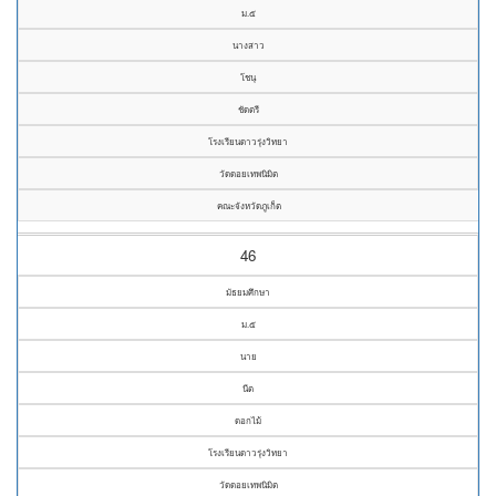
ม.๕
นางสาว
โชนุ
ชัดตรี
โรงเรียนดาวรุ่งวิทยา
วัดดอยเทพนิมิต
คณะจังหวัดภูเก็ต
46
มัธยมศึกษา
ม.๕
นาย
นีต
ดอกไม้
โรงเรียนดาวรุ่งวิทยา
วัดดอยเทพนิมิต