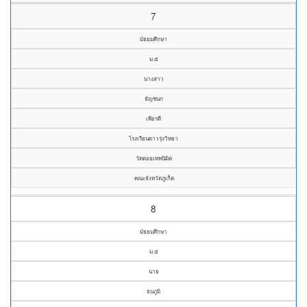
7
มัธยมศึกษา
ม.๕
นางสาว
ธัญชนก
เพียรดี
โรงเรียนดาวรุ่งวิทยา
วัดดอยเทพนิมิต
คณะจังหวัดภูเก็ต
8
มัธยมศึกษา
ม.๕
นาย
ธนภูมิ