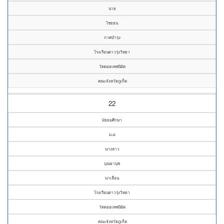
นาย
ไชยธน
กาศบำรุง
โรงเรียนดาวรุ่งวิทยา
วัดดอยเทพนิมิต
คณะจังหวัดภูเก็ต
22
มัธยมศึกษา
ม.๔
นางสาว
บุณยานุช
นาเลื่อน
โรงเรียนดาวรุ่งวิทยา
วัดดอยเทพนิมิต
คณะจังหวัดภูเก็ต