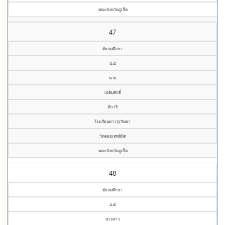
คณะจังหวัดภูเก็ต
47
มัธยมศึกษา
ม.๕
นาย
เฉลิมศักดิ์
ตีวารี
โรงเรียนดาวรุ่งวิทยา
วัดดอยเทพนิมิต
คณะจังหวัดภูเก็ต
48
มัธยมศึกษา
ม.๕
นางสาว