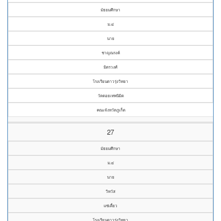
มัธยมศึกษา
ม.๔
นาย
ชาญณรงค์
มิตรวงศ์
โรงเรียนดาวรุ่งวิทยา
วัดดอยเทพนิมิต
คณะจังหวัดภูเก็ต
27
มัธยมศึกษา
ม.๔
นาย
วิทวัส
แซ่เตี๋ยว
โรงเรียนดาวรุ่งวิทยา