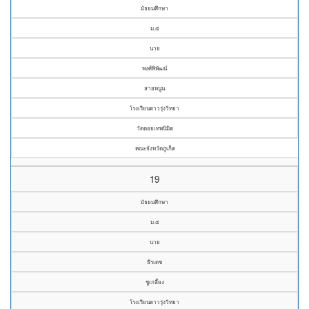
มัธยมศึกษา
ม.๕
นาย
พงศ์พิพัฒน์
สายหนูน
โรงเรียนดาวรุ่งวิทยา
วัดดอยเทพนิมิต
คณะจังหวัดภูเก็ต
19
มัธยมศึกษา
ม.๕
นาย
ธีรเดช
ชูเกลี้ยง
โรงเรียนดาวรุ่งวิทยา