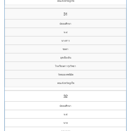
คณะจังหวัดภูเก็ต
31
มัธยมศึกษา
ม.๔
นางสาว
ชลดา
อุดเมืองอิน
โรงเรียนดาวรุ่งวิทยา
วัดดอยเทพนิมิต
คณะจังหวัดภูเก็ต
32
มัธยมศึกษา
ม.๕
นาย