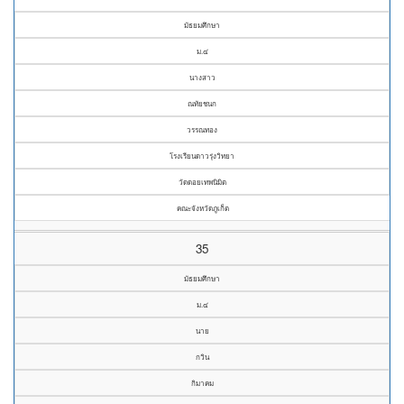
มัธยมศึกษา
ม.๔
นางสาว
ณทัยชนก
วรรณทอง
โรงเรียนดาวรุ่งวิทยา
วัดดอยเทพนิมิต
คณะจังหวัดภูเก็ต
35
มัธยมศึกษา
ม.๔
นาย
กวิน
กิมาคม