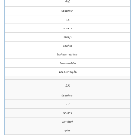
42
มัธยมศึกษา
ม.๕
นางสาว
อภิชญา
แสงเรือง
โรงเรียนดาวรุ่งวิทยา
วัดดอยเทพนิมิต
คณะจังหวัดภูเก็ต
43
มัธยมศึกษา
ม.๕
นางสาว
ปภาวรินทร์
ชูช่วย