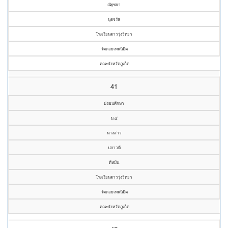
ณัฐชยา
นุตจรัส
โรงเรียนดาวรุ่งวิทยา
วัดดอยเทพนิมิต
คณะจังหวัดภูเก็ต
41
มัธยมศึกษา
ม.๔
นางสาว
ปภาวดี
ดีหมีน
โรงเรียนดาวรุ่งวิทยา
วัดดอยเทพนิมิต
คณะจังหวัดภูเก็ต