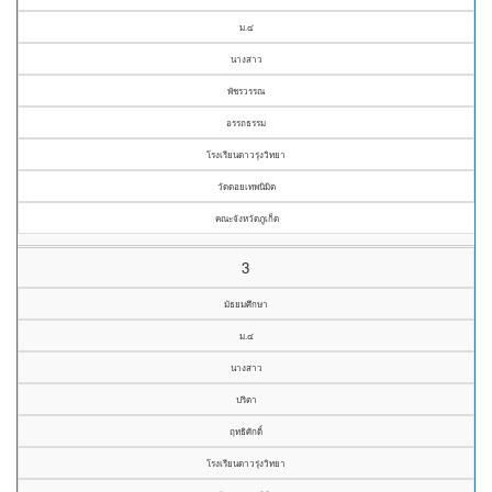
ม.๔
นางสาว
พัชรวรรณ
อรรถธรรม
โรงเรียนดาวรุ่งวิทยา
วัดดอยเทพนิมิต
คณะจังหวัดภูเก็ต
3
มัธยมศึกษา
ม.๔
นางสาว
ปริตา
ฤทธิศักดิ์
โรงเรียนดาวรุ่งวิทยา