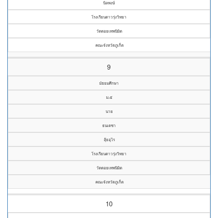
นิลพงษ์
โรงเรียนดาวรุ่งวิทยา
วัดดอยเทพนิมิต
คณะจังหวัดภูเก็ต
9
มัธยมศึกษา
ม.๕
นาย
ธนเดชา
ลุ้ยอุไร
โรงเรียนดาวรุ่งวิทยา
วัดดอยเทพนิมิต
คณะจังหวัดภูเก็ต
10