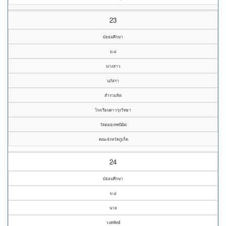
23
มัธยมศึกษา
ม.๔
นางสาว
นภัสรา
สำรวมจิต
โรงเรียนดาวรุ่งวิทยา
วัดดอยเทพนิมิต
คณะจังหวัดภูเก็ต
24
มัธยมศึกษา
ม.๔
นาย
วงศพัทธ์