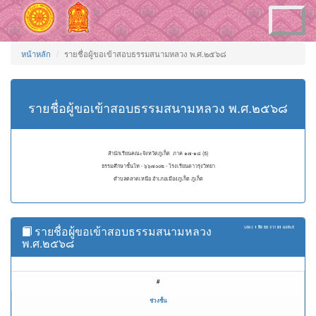
Toggle
navigation
หน้าหลัก
รายชื่อผู้ขอเข้าสอบธรรมสนามหลวง พ.ศ.๒๕๖๘
รายชื่อผู้ขอเข้าสอบธรรมสนามหลวง พ.ศ.๒๕๖๘
สำนักเรียนคณะจังหวัดภูเก็ต ภาค ๑๗-๑๘ (ธ)
ธรรมศึกษาชั้นโท - ๖๖๗๐๐๒ - โรงเรียนดาวรุ่งวิทยา
ตำบลตลาดเหนือ อำเภอเมืองภูเก็ต ภูเก็ต
รายชื่อผู้ขอเข้าสอบธรรมสนามหลวง
แสดง
1 ถึง 50
จาก
81
ผลลัพธ์
พ.ศ.๒๕๖๘
#
ช่วงชั้น