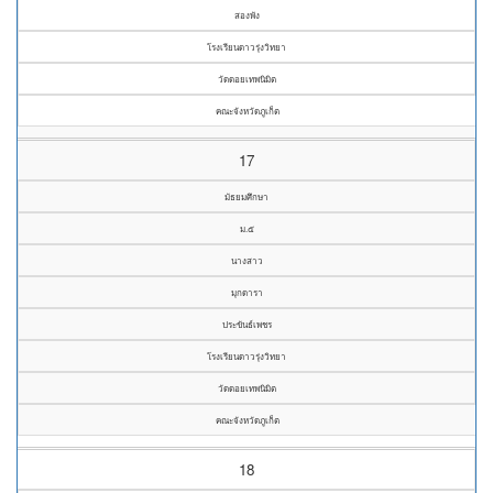
สองพัง
โรงเรียนดาวรุ่งวิทยา
วัดดอยเทพนิมิต
คณะจังหวัดภูเก็ต
17
มัธยมศึกษา
ม.๕
นางสาว
มุกดารา
ประขันธ์เพชร
โรงเรียนดาวรุ่งวิทยา
วัดดอยเทพนิมิต
คณะจังหวัดภูเก็ต
18