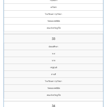
กฤษณกร
เดโชสร
โรงเรียนดาวรุ่งวิทยา
วัดดอยเทพนิมิต
คณะจังหวัดภูเก็ต
33
มัธยมศึกษา
ม.๔
นาย
เสฎฐวุฒิ
สามสี
โรงเรียนดาวรุ่งวิทยา
วัดดอยเทพนิมิต
คณะจังหวัดภูเก็ต
34