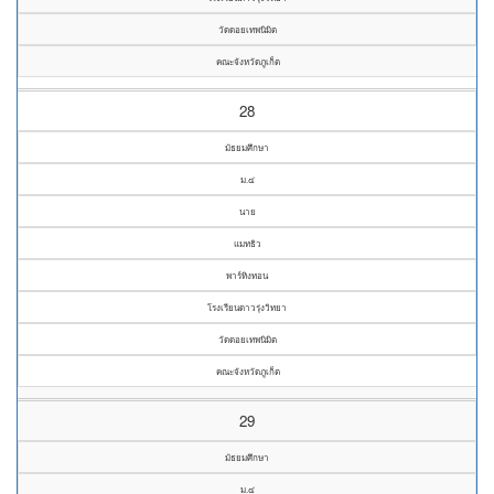
วัดดอยเทพนิมิต
คณะจังหวัดภูเก็ต
28
มัธยมศึกษา
ม.๔
นาย
แมทธิว
พาร์ทิงทอน
โรงเรียนดาวรุ่งวิทยา
วัดดอยเทพนิมิต
คณะจังหวัดภูเก็ต
29
มัธยมศึกษา
ม.๔