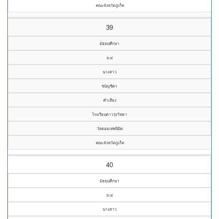
คณะจังหวัดภูเก็ต
39
มัธยมศึกษา
ม.๔
นางสาว
ชนัญชิดา
คำเสียง
โรงเรียนดาวรุ่งวิทยา
วัดดอยเทพนิมิต
คณะจังหวัดภูเก็ต
40
มัธยมศึกษา
ม.๔
นางสาว