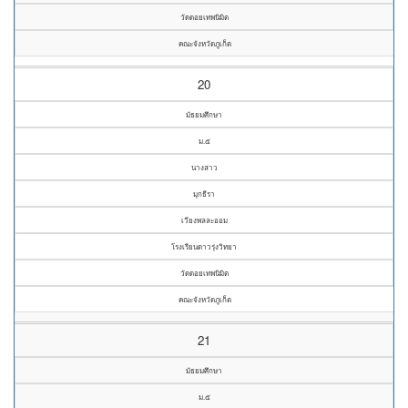
วัดดอยเทพนิมิต
คณะจังหวัดภูเก็ต
20
มัธยมศึกษา
ม.๕
นางสาว
มุกธีรา
เวียงพลละออม
โรงเรียนดาวรุ่งวิทยา
วัดดอยเทพนิมิต
คณะจังหวัดภูเก็ต
21
มัธยมศึกษา
ม.๕