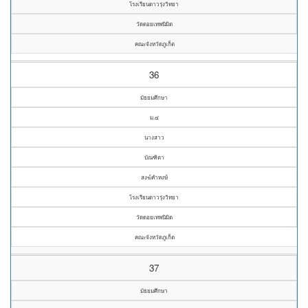
โรงเรียนดาวรุ่งวิทยา
วัดดอยเทพนิมิต
คณะจังหวัดภูเก็ต
36
มัธยมศึกษา
ม.๔
นางสาว
บัณฑิตา
สงฆ์คำหงษ์
โรงเรียนดาวรุ่งวิทยา
วัดดอยเทพนิมิต
คณะจังหวัดภูเก็ต
37
มัธยมศึกษา