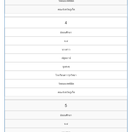
วัดดอยเทพนิมิต
คณะจังหวัดภูเก็ต
4
มัธยมศึกษา
ม.๔
นางสาว
ณัฐธยาน์
จูมตะคุ
โรงเรียนดาวรุ่งวิทยา
วัดดอยเทพนิมิต
คณะจังหวัดภูเก็ต
5
มัธยมศึกษา
ม.๔