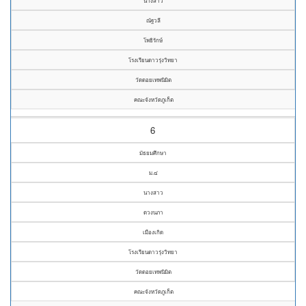
นางสาว
ณัฐวลี
โพธิรักษ์
โรงเรียนดาวรุ่งวิทยา
วัดดอยเทพนิมิต
คณะจังหวัดภูเก็ต
6
มัธยมศึกษา
ม.๔
นางสาว
ดวงนภา
เมืองเกิด
โรงเรียนดาวรุ่งวิทยา
วัดดอยเทพนิมิต
คณะจังหวัดภูเก็ต