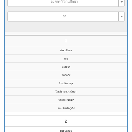
องค์กร/สถานศึกษา
วัด
1
มัธยมศึกษา
ม.๕
นางสาว
นันท์นภัส
โรจนพิทยากุล
โรงเรียนดาวรุ่งวิทยา
วัดดอยเทพนิมิต
คณะจังหวัดภูเก็ต
2
มัธยมศึกษา