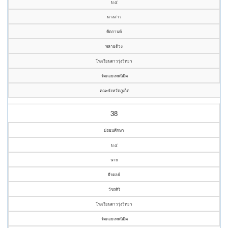
ม.๔
นางสาว
คีตกานท์
พลายด้วง
โรงเรียนดาวรุ่งวิทยา
วัดดอยเทพนิมิต
คณะจังหวัดภูเก็ต
38
มัธยมศึกษา
ม.๔
นาย
ธีรดลย์
วัชรศิริ
โรงเรียนดาวรุ่งวิทยา
วัดดอยเทพนิมิต