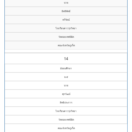
นาย
อิทธิพัทธ์
ทวีรัตน์
โรงเรียนดาวรุ่งวิทยา
วัดดอยเทพนิมิต
คณะจังหวัดภูเก็ต
14
มัธยมศึกษา
ม.๕
นาย
ศุภวัฒน์
สิทธิประการ
โรงเรียนดาวรุ่งวิทยา
วัดดอยเทพนิมิต
คณะจังหวัดภูเก็ต