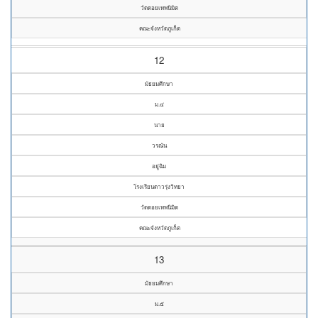
วัดดอยเทพนิมิต
คณะจังหวัดภูเก็ต
12
มัธยมศึกษา
ม.๔
นาย
วรณัน
อยู่ฉิม
โรงเรียนดาวรุ่งวิทยา
วัดดอยเทพนิมิต
คณะจังหวัดภูเก็ต
13
มัธยมศึกษา
ม.๕