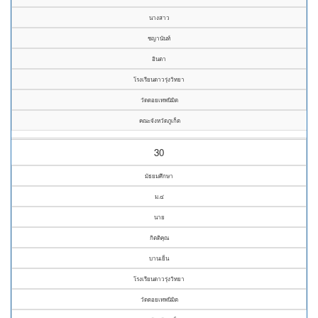
นางสาว
ชญานันท์
อินตา
โรงเรียนดาวรุ่งวิทยา
วัดดอยเทพนิมิต
คณะจังหวัดภูเก็ต
30
มัธยมศึกษา
ม.๔
นาย
กิตติคุณ
บานเย็น
โรงเรียนดาวรุ่งวิทยา
วัดดอยเทพนิมิต