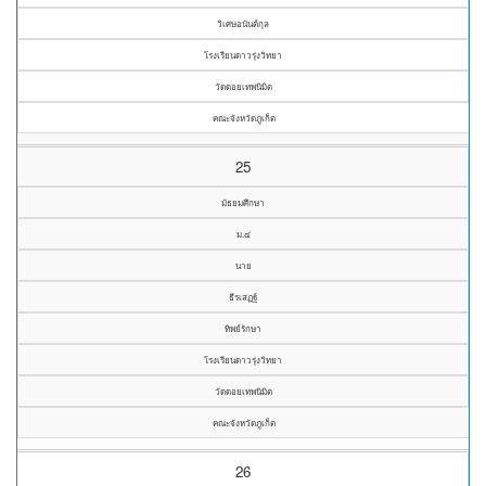
วิเศษอนันต์กุล
โรงเรียนดาวรุ่งวิทยา
วัดดอยเทพนิมิต
คณะจังหวัดภูเก็ต
25
มัธยมศึกษา
ม.๔
นาย
ธีรเสฏฐ์
ทิพย์รักษา
โรงเรียนดาวรุ่งวิทยา
วัดดอยเทพนิมิต
คณะจังหวัดภูเก็ต
26