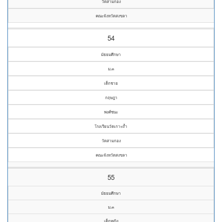
วัดสามกอง
คณะจังหวัดสงขลา
54
มัธยมศึกษา
ม.๓
เด็กชาย
กฤษฎา
พงศ์ชนะ
โรงเรียนวัดเกาะถ้ำ
วัดสามกอง
คณะจังหวัดสงขลา
55
มัธยมศึกษา
ม.๓
เด็กหญิง