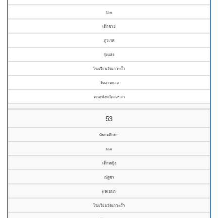
ม.๓
เด็กชาย
ภูวเรศ
รุ่งแสง
โรงเรียนวัดเกาะถ้ำ
วัดสามกอง
คณะจังหวัดสงขลา
53
มัธยมศึกษา
ม.๓
เด็กหญิง
ณัฐชา
ผลเอนก
โรงเรียนวัดเกาะถ้ำ