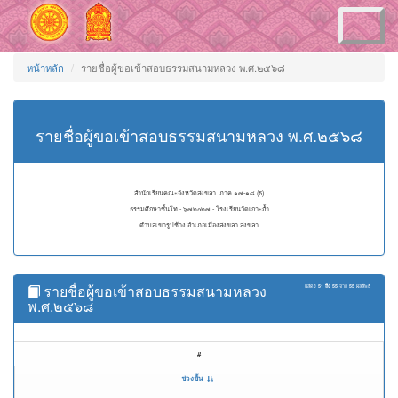
Toggle
navigation
หน้าหลัก
รายชื่อผู้ขอเข้าสอบธรรมสนามหลวง พ.ศ.๒๕๖๘
รายชื่อผู้ขอเข้าสอบธรรมสนามหลวง พ.ศ.๒๕๖๘
สำนักเรียนคณะจังหวัดสงขลา ภาค ๑๗-๑๘ (ธ)
ธรรมศึกษาชั้นโท - ๖๗๒๐๒๗ - โรงเรียนวัดเกาะถ้ำ
ตำบลเขารูปช้าง อำเภอเมืองสงขลา สงขลา
รายชื่อผู้ขอเข้าสอบธรรมสนามหลวง
แสดง
51 ถึง 55
จาก
55
ผลลัพธ์
พ.ศ.๒๕๖๘
#
ช่วงชั้น