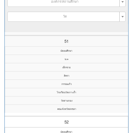
องค์กร/สถานศึกษา
วัด
51
มัธยมศึกษา
ม.๓
เด็กชาย
สิทรา
กรรณแก้ว
โรงเรียนวัดเกาะถ้ำ
วัดสามกอง
คณะจังหวัดสงขลา
52
มัธยมศึกษา