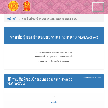
Toggle
navigation
หน้าหลัก
รายชื่อผู้ขอเข้าสอบธรรมสนามหลวง พ.ศ.๒๕๖๘
รายชื่อผู้ขอเข้าสอบธรรมสนามหลวง พ.ศ.๒๕๖๘
สำนักเรียนคณะจังหวัดสงขลา ภาค ๑๗-๑๘ (ธ)
ธรรมศึกษาชั้นโท - ๖๗๒๐๒๗ - โรงเรียนวัดเกาะถ้ำ
ตำบลเขารูปช้าง อำเภอเมืองสงขลา สงขลา
รายชื่อผู้ขอเข้าสอบธรรมสนามหลวง
แสดง
51 ถึง 55
จาก
55
ผลลัพธ์
พ.ศ.๒๕๖๘
#
ช่วงชั้น