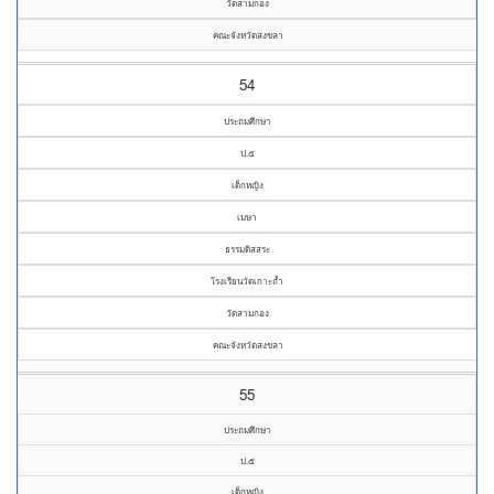
วัดสามกอง
คณะจังหวัดสงขลา
54
ประถมศึกษา
ป.๕
เด็กหญิง
เมษา
ธรรมดิสสระ
โรงเรียนวัดเกาะถ้ำ
วัดสามกอง
คณะจังหวัดสงขลา
55
ประถมศึกษา
ป.๕
เด็กหญิง