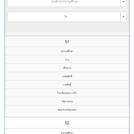
องค์กร/สถานศึกษา
วัด
51
ประถมศึกษา
ป.๖
เด็กชาย
เกษมศักดิ์
เวชสิทธิ์
โรงเรียนวัดเกาะถ้ำ
วัดสามกอง
คณะจังหวัดสงขลา
52
ประถมศึกษา