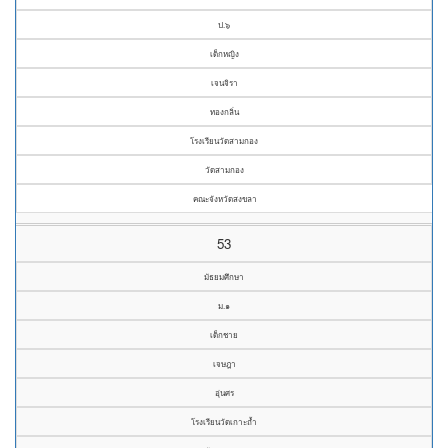
ป.๖
เด็กหญิง
เจนจิรา
ทองกลิ่น
โรงเรียนวัดสามกอง
วัดสามกอง
คณะจังหวัดสงขลา
53
มัธยมศึกษา
ม.๑
เด็กชาย
เจษฎา
อุ่นศร
โรงเรียนวัดเกาะถ้ำ