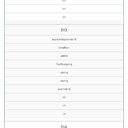
610
491
251
513
คณะจังหวัดอุบลราชธานี
ธรรมศึกษา
438019
โรงเรียนเขมราฐ
เขมราฐ
เขมราฐ
อุบลราชธานี
187
170
29
514