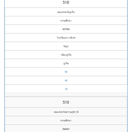
518
คณะจังหวัดภูเก็ต
ธรรมศึกษา
567006
โรงเรียนเกาะสิเหร่
รัษฎา
เมืองภูเก็ต
ภูเก็ต
99
46
32
519
คณะจังหวัดสุราษฎร์ธานี
ธรรมศึกษา
566061