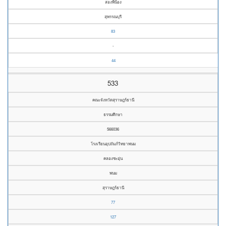
สองพี่น้อง
สุพรรณบุรี
83
-
44
533
คณะจังหวัดสุราษฎร์ธานี
ธรรมศึกษา
566036
โรงเรียนอุปถัมภ์วิทยาพนม
คลองชะอุ่น
พนม
สุราษฎร์ธานี
77
127