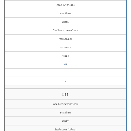
คณะจังหวัดระยอง
ธรรมศึกษา
253029
โรงเรียนเขาชะเมาวิทยา
ห้วยทับมอญ
เขาชะเมา
ระยอง
63
-
-
511
คณะจังหวัดมหาสารคาม
ธรรมศึกษา
435028
โรงเรียนเขวาไร่ศึกษา