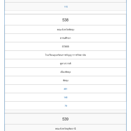
115
538
คณะจังหวัดพัทลุง
ธรรมศึกษา
573005
โรงเรียนอุบลรัตนราชกัญญาราชวิทยาลัย
คูหาสวรรค์
เมืองพัทลุง
พัทลุง
481
148
79
539
คณะจังหวัดอุทัยธานี