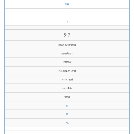
234
1
4
517
คณะจังหวัดชลบุรี
ธรรมศึกษา
252024
โรงเรียนเกาะสีชัง
ท่าเทววงษ์
เกาะสีชัง
ชลบุรี
57
48
15