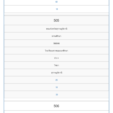
82
18
505
คณะจังหวัดสุราษฎร์ธานี
ธรรมศึกษา
566046
โรงเรียนเขาพนมแบกศึกษา
ป่าเว
ไชยา
สุราษฎร์ธานี
25
18
33
506