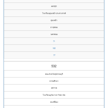
441021
โรงเรียนอุ่มเหม้าประชาสรรค์
อุ่มเหม้า
ธาตุพนม
นครพนม
71
102
77
532
คณะจังหวัดสุพรรณบุรี
ธรรมศึกษา
257118
โรงเรียนอุภัยภาดาวิทยาลัย
สองพี่น้อง