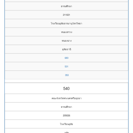
ธรรมศึกษา
211021
โรงเรียนอุทัยธรรมานุวัตรวิทยา
หนองสรวง
หนองฉาง
อุทัยธานี
683
531
353
540
คณะจังหวัดพระนครศรีอยุธยา
ธรรมศึกษา
205026
โรงเรียนอุทัย
อุทัย