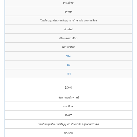
ธรรมศึกษา
644054
โรงเรียนอุบลรัตนราชกัญญาราชวิทยาลัย นครราชสีมา
บ้านใหม่
เมืองนครราชสีมา
นครราชสีมา
1050
183
104
536
วัดกาญจนสิงหาสน์
ธรรมศึกษา
184005
โรงเรียนอุบลรัตนราชกัญญาราชวิทยาลัย กรุงเทพมหานคร
บางพรม