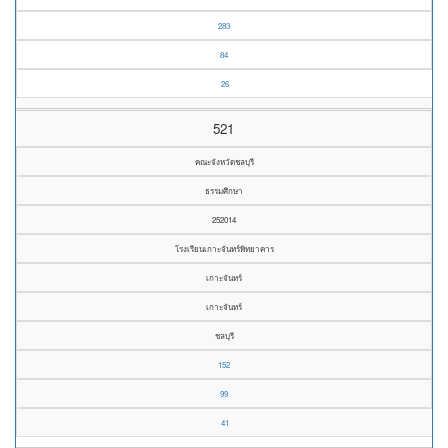
283
84
26
521
คณะจังหวัดชลบุรี
ธรรมศึกษา
252014
โรงเรียนเกาะจันทร์พิทยาคาร
เกาะจันทร์
เกาะจันทร์
ชลบุรี
152
99
41