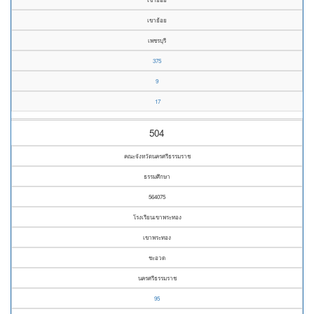
เขาย้อย
เพชรบุรี
375
9
17
504
คณะจังหวัดนครศรีธรรมราช
ธรรมศึกษา
564075
โรงเรียนเขาพระทอง
เขาพระทอง
ชะอวด
นครศรีธรรมราช
95