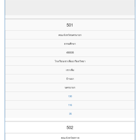
501
คณะจังหวัดนครนายก
ธรรมศึกษา
450035
โรงเรียนเขาเพิ่มนารีผลวิทยา
เขาเพิ่ม
บ้านนา
นครนายก
130
116
35
502
คณะจังหวัดตราด