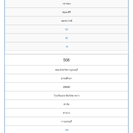
เขาทอง
พยุหะคีรี
นครสวรรค์
121
63
74
508
คณะจังหวัดกาญจนบุรี
ธรรมศึกษา
258060
โรงเรียนเขาดินวิทยาคาร
ท่าล้อ
ท่าม่วง
กาญจนบุรี
150