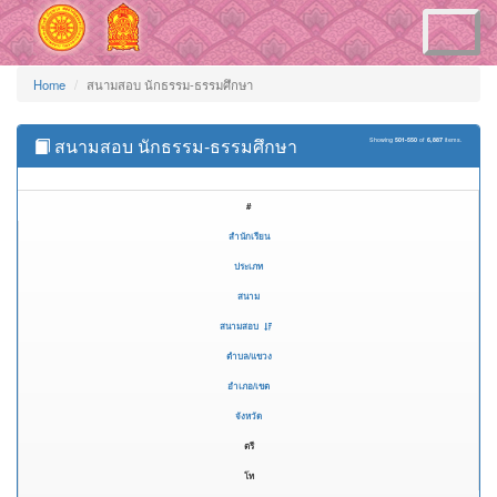
Toggle
navigation
Home
สนามสอบ นักธรรม-ธรรมศึกษา
สนามสอบ นักธรรม-ธรรมศึกษา
Showing
501-550
of
6,887
items.
#
สำนักเรียน
ประเภท
สนาม
สนามสอบ
ตำบล/แขวง
อำเภอ/เขต
จังหวัด
ตรี
โท