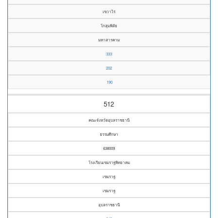
เขวาไร่
โกสุมพิสัย
มหาสารคาม
333
202
190
512
คณะจังหวัดอุบลราชธานี
ธรรมศึกษา
638009
โรงเรียนเขมราฐพิทยาคม
เขมราฐ
เขมราฐ
อุบลราชธานี