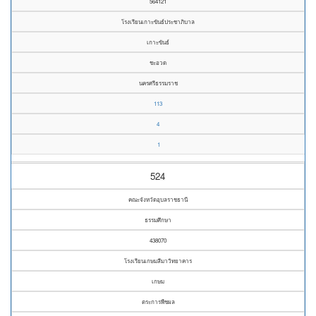
564121
โรงเรียนเกาะขันธ์ประชาภิบาล
เกาะขันธ์
ชะอวด
นครศรีธรรมราช
113
4
1
524
คณะจังหวัดอุบลราชธานี
ธรรมศึกษา
438070
โรงเรียนเกษมสีมาวิทยาคาร
เกษม
ตระการพืชผล