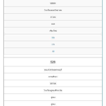
325091
โรงเรียนฮอดวิทยาคม
หางดง
ฮอด
เชียงใหม่
153
179
69
528
คณะจังหวัดสุพรรณบุรี
ธรรมศึกษา
257136
โรงเรียนอู่ทองศึกษาลัย
อู่ทอง
อู่ทอง