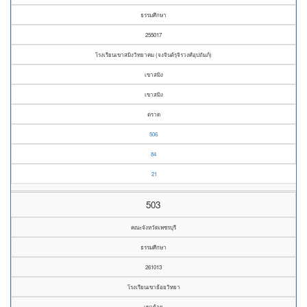
ธรรมศึกษา
255017
โรงเรียนเขาสมิงวิทยาคม (จงจินต์รุจิรวงศ์อุปถัมภ์)
เขาสมิง
เขาสมิง
ตราด
506
84
21
503
คณะจังหวัดเพชรบุรี
ธรรมศึกษา
261013
โรงเรียนเขาย้อยวิทยา
เขาย้อย