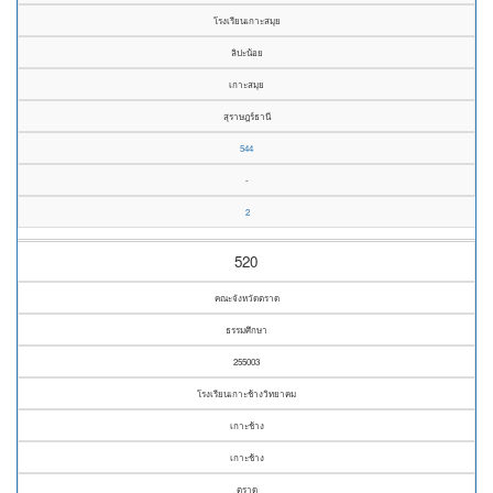
โรงเรียนเกาะสมุย
ลิปะน้อย
เกาะสมุย
สุราษฎร์ธานี
544
-
2
520
คณะจังหวัดตราด
ธรรมศึกษา
255003
โรงเรียนเกาะช้างวิทยาคม
เกาะช้าง
เกาะช้าง
ตราด