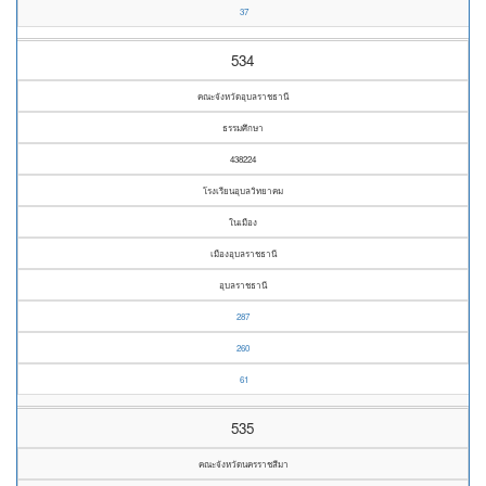
37
534
คณะจังหวัดอุบลราชธานี
ธรรมศึกษา
438224
โรงเรียนอุบลวิทยาคม
ในเมือง
เมืองอุบลราชธานี
อุบลราชธานี
287
260
61
535
คณะจังหวัดนครราชสีมา