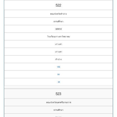
522
คณะจังหวัดลำปาง
ธรรมศึกษา
320012
โรงเรียนเกาะคาวิทยาคม
เกาะคา
เกาะคา
ลำปาง
186
84
38
523
คณะจังหวัดนครศรีธรรมราช
ธรรมศึกษา