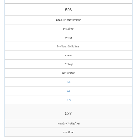
526
คณะจังหวัดนครราชสีมา
ธรรมศึกษา
444128
โรงเรียนเกล็ดลิ้นวิทยา
ขุนทอง
บัวใหญ่
นครราชสีมา
278
296
116
527
คณะจังหวัดเชียงใหม่
ธรรมศึกษา