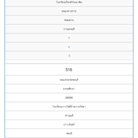
โรงเรียนเกียรติวัธนเวคิน
หนองสาหร่าย
พนมทวน
กาญจนบุรี
3
6
5
516
คณะจังหวัดชลบุรี
ธรรมศึกษา
252050
โรงเรียนเกาะโพธิ์ถ้วยงามวิทยา
ท่าบุญมี
เกาะจันทร์
ชลบุรี