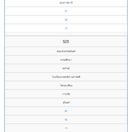
อุบลราชธานี
47
29
31
525
คณะจังหวัดสุรินทร์
ธรรมศึกษา
447140
โรงเรียนเกษตรอีสานสามัคคี
โคกตะเคียน
กาบเชิง
สุรินทร์
87
54
11