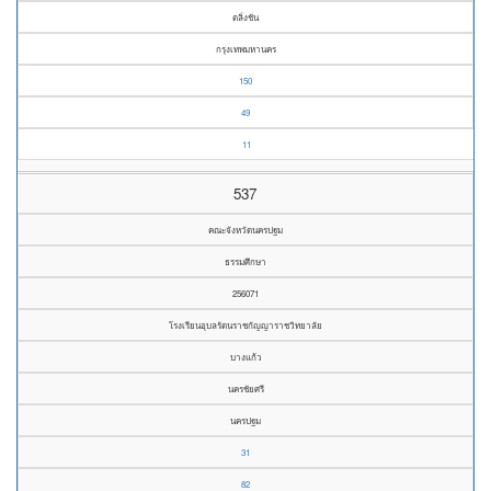
ตลิ่งชัน
กรุงเทพมหานคร
150
49
11
537
คณะจังหวัดนครปฐม
ธรรมศึกษา
256071
โรงเรียนอุบลรัตนราชกัญญาราชวิทยาลัย
บางแก้ว
นครชัยศรี
นครปฐม
31
82