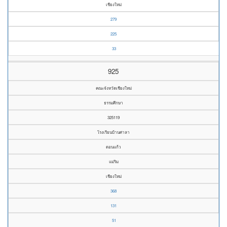
เชียงใหม่
279
225
33
925
คณะจังหวัดเชียงใหม่
ธรรมศึกษา
325119
โรงเรียนบ้านศาลา
ดอนแก้ว
แม่ริม
เชียงใหม่
368
131
51