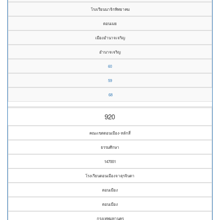
โรงเรียนนาจิกพิทยาคม
ดอนเมย
เมืองอำนาจเจริญ
อำนาจเจริญ
60
59
68
920
คณะเขตดอนเมือง-หลักสี่
ธรรมศึกษา
147001
โรงเรียนดอนเมืองจาตุรจินดา
ดอนเมือง
ดอนเมือง
กรุงเทพมหานคร