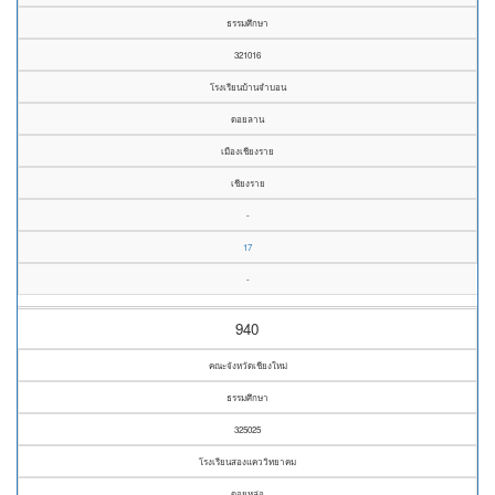
ธรรมศึกษา
321016
โรงเรียนบ้านจำบอน
ดอยลาน
เมืองเชียงราย
เชียงราย
-
17
-
940
คณะจังหวัดเชียงใหม่
ธรรมศึกษา
325025
โรงเรียนสองแคววิทยาคม
ดอยหล่อ