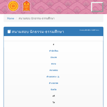
Toggle
navigation
Home
สนามสอบ นักธรรม-ธรรมศึกษา
สนามสอบ นักธรรม-ธรรมศึกษา
Showing
901-950
of
6,887
items.
#
สำนักเรียน
ประเภท
สนาม
สนามสอบ
ตำบล/แขวง
อำเภอ/เขต
จังหวัด
ตรี
โท