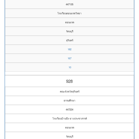
447135
โรงเรียนดอนแรดวิทยา
ดอนแรด
รัตนบุรี
สุรินทร์
182
167
10
928
คณะจังหวัดสุรินทร์
ธรรมศึกษา
447224
โรงเรียนบ้านบึง-ยางประชาสรรค์
ดอนแรด
รัตนบุรี