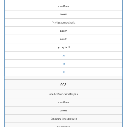
ธรรมศึกษา
566056
โรงเรียนอนุบาลขวัญยืน
ดอนสัก
ดอนสัก
สุราษฎร์ธานี
36
48
30
903
คณะจังหวัดพระนครศรีอยุธยา
ธรรมศึกษา
205098
โรงเรียนตะโกดอนหญ้านาง
ดอนหญ้านาง