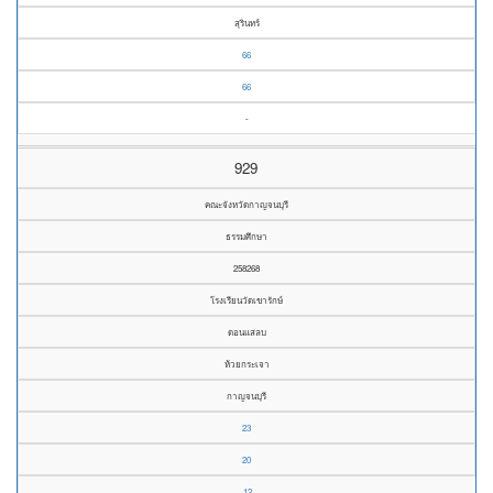
สุรินทร์
66
66
-
929
คณะจังหวัดกาญจนบุรี
ธรรมศึกษา
258268
โรงเรียนวัดเขารักษ์
ดอนแสลบ
ห้วยกระเจา
กาญจนบุรี
23
20
12