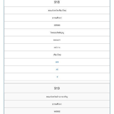
918
คณะจังหวัดเชียงใหม่
ธรรมศึกษา
325060
วัดดอยสัพพัญญู
ดอนเปา
แม่วาง
เชียงใหม่
309
49
8
919
คณะจังหวัดอำนาจเจริญ
ธรรมศึกษา
443002