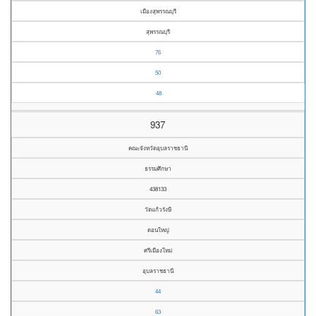
เมืองสุพรรณบุรี
สุพรรณบุรี
76
50
48
937
คณะจังหวัดอุบลราชธานี
ธรรมศึกษา
438133
วัดแก้วรังษี
ดอนใหญ่
ศรีเมืองใหม่
อุบลราชธานี
44
63