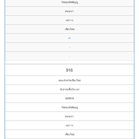
วัดดอยสัพพัญญู
ดอนเปา
แม่วาง
เชียงใหม่
41
-
-
916
คณะจังหวัดเชียงใหม่
นักธรรมชั้นโท-เอก
3225018
วัดดอยสัพพัญญู
ดอนเปา
แม่วาง
เชียงใหม่