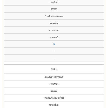
ธรรมศึกษา
258273
โรงเรียนบ้านพนมนาง
ดอนแสลบ
ห้วยกระเจา
กาญจนบุรี
14
-
-
936
คณะจังหวัดสุพรรณบุรี
ธรรมศึกษา
257022
โรงเรียนวัดดอนโพธิ์ทอง
ดอนโพธิ์ทอง