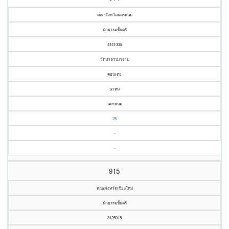
คณะจังหวัดนครพนม
นักธรรมชั้นตรี
4141005
วัดป่าธรรมาราม
ดอนเตย
นาทม
นครพนม
25
-
-
915
คณะจังหวัดเชียงใหม่
นักธรรมชั้นตรี
3125015