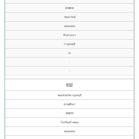
2158012
วัดเขารักษ์
ดอนแสลบ
ห้วยกระเจา
กาญจนบุรี
44
-
-
932
คณะจังหวัดกาญจนบุรี
ธรรมศึกษา
258270
โรงเรียนบ้านตลุง
ดอนแสลบ