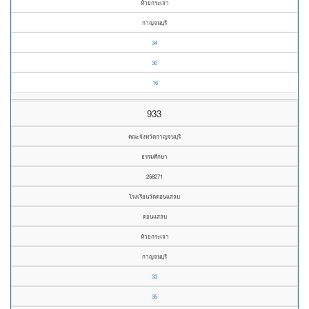
ห้วยกระเจา
กาญจนบุรี
34
30
16
933
คณะจังหวัดกาญจนบุรี
ธรรมศึกษา
258271
โรงเรียนวัดดอนแสลบ
ดอนแสลบ
ห้วยกระเจา
กาญจนบุรี
33
35