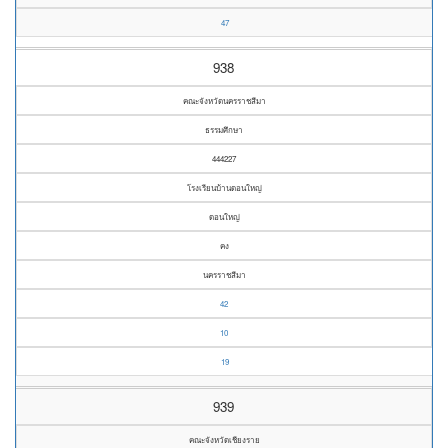
47
938
คณะจังหวัดนครราชสีมา
ธรรมศึกษา
444227
โรงเรียนบ้านดอนใหญ่
ดอนใหญ่
คง
นครราชสีมา
42
10
19
939
คณะจังหวัดเชียงราย