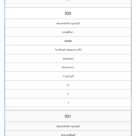
930
คณะจังหวัดกาญจนบุรี
ธรรมศึกษา
258269
โรงเรียนบ้านหนองนางเลิ้ง
ดอนแสลบ
ห้วยกระเจา
กาญจนบุรี
24
5
2
931
คณะจังหวัดกาญจนบุรี
นักธรรมชั้นตรี