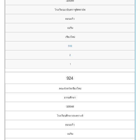
325049
โรงเรียนนวมินทราชูทิศพายัพ
ดอนแก้ว
แม่ริม
เชียงใหม่
512
2
1
924
คณะจังหวัดเชียงใหม่
ธรรมศึกษา
325048
โรงเรียนศึกษาสงเคราะห์
ดอนแก้ว
แม่ริม