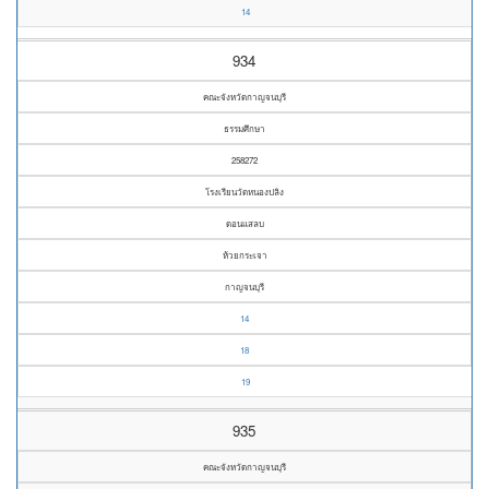
14
934
คณะจังหวัดกาญจนบุรี
ธรรมศึกษา
258272
โรงเรียนวัดหนองปลิง
ดอนแสลบ
ห้วยกระเจา
กาญจนบุรี
14
18
19
935
คณะจังหวัดกาญจนบุรี