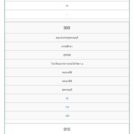
34
-
909
คณะจังหวัดสุพรรณบุรี
ธรรมศึกษา
257039
โรงเรียนบรรหารแจ่มใสวิทยา ๑
ดอนเจดีย์
ดอนเจดีย์
สุพรรณบุรี
38
118
238
910