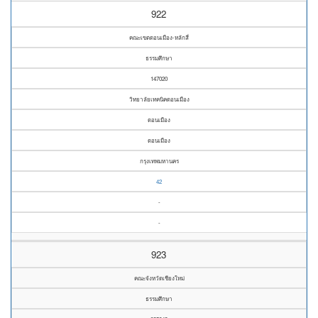
922
คณะเขตดอนเมือง-หลักสี่
ธรรมศึกษา
147020
วิทยาลัยเทคนิคดอนเมือง
ดอนเมือง
ดอนเมือง
กรุงเทพมหานคร
42
-
-
923
คณะจังหวัดเชียงใหม่
ธรรมศึกษา