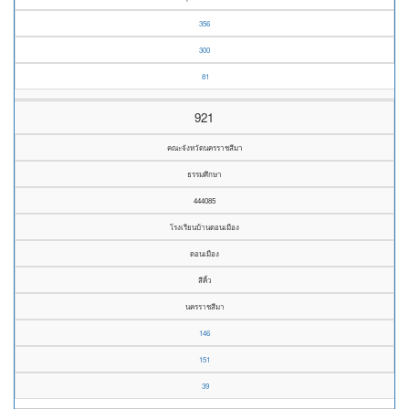
356
300
81
921
คณะจังหวัดนครราชสีมา
ธรรมศึกษา
444085
โรงเรียนบ้านดอนเมือง
ดอนเมือง
สีคิ้ว
นครราชสีมา
146
151
39