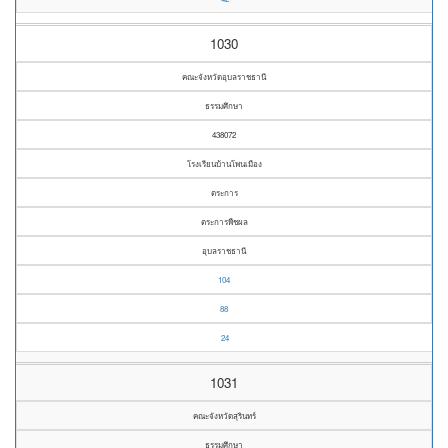
1030
คณะจังหวัดอุบลราชธานี
ธรรมศึกษา
438072
โรงเรียนบ้านโพนเมือง
ตระการ
ตระการพืชผล
อุบลราชธานี
104
88
24
1031
คณะจังหวัดสุรินทร์
ธรรมศึกษา