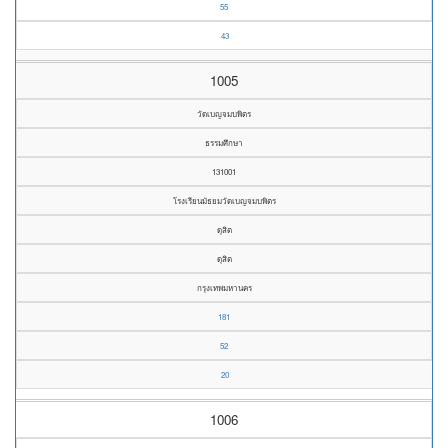
55
43
1005
วัดเบญจมบพิตร
ธรรมศึกษา
131001
โรงเรียนมัธยมวัดเบญจมบพิตร
ดุสิต
ดุสิต
กรุงเทพมหานคร
181
52
20
1006