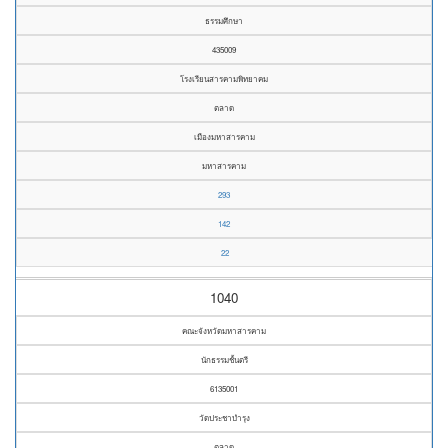
ธรรมศึกษา
435009
โรงเรียนสารคามพิทยาคม
ตลาด
เมืองมหาสารคาม
มหาสารคาม
293
142
22
1040
คณะจังหวัดมหาสารคาม
นักธรรมชั้นตรี
6135001
วัดประชาบำรุง
ตลาด