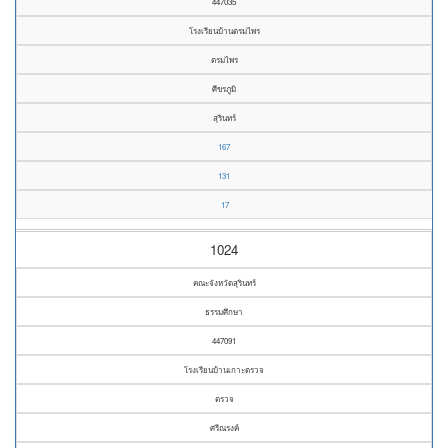
447035
โรงเรียนบ้านตรมไพร
ตรมไพร
ศีขรภูมิ
สุรินทร์
167
131
17
1024
คณะจังหวัดสุรินทร์
ธรรมศึกษา
447091
โรงเรียนบ้านเกาะตรวจ
ตรวจ
ศรีณรงค์