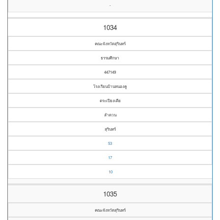
-
1034
คณะจังหวัดสุรินทร์
ธรรมศึกษา
447149
โรงเรียนบ้านหนองคู
ตระเปียงเตีย
ลำดวน
สุรินทร์
53
17
10
1035
คณะจังหวัดสุรินทร์