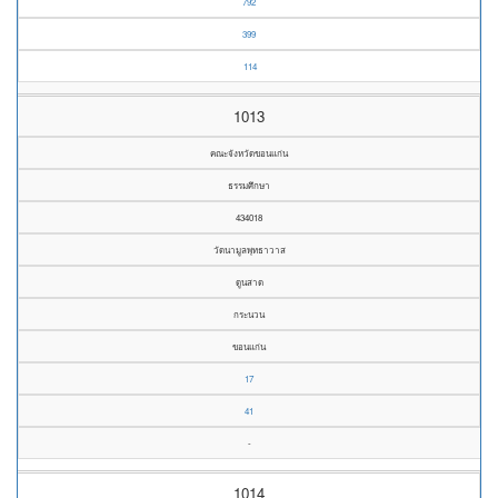
792
399
114
1013
คณะจังหวัดขอนแก่น
ธรรมศึกษา
434018
วัดนามูลพุทธาวาส
ดูนสาด
กระนวน
ขอนแก่น
17
41
-
1014