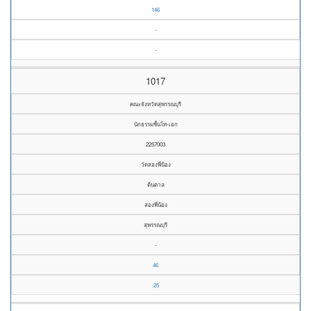
146
-
-
1017
คณะจังหวัดสุพรรณบุรี
นักธรรมชั้นโท-เอก
2257003
วัดสองพี่น้อง
ต้นตาล
สองพี่น้อง
สุพรรณบุรี
-
46
25