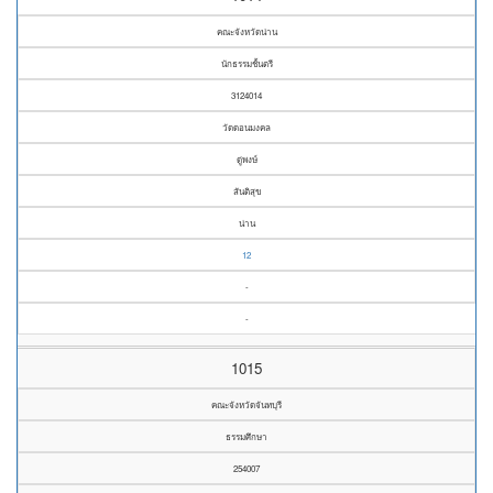
คณะจังหวัดน่าน
นักธรรมชั้นตรี
3124014
วัดดอนมงคล
ดู่พงษ์
สันติสุข
น่าน
12
-
-
1015
คณะจังหวัดจันทบุรี
ธรรมศึกษา
254007