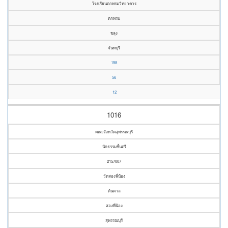
โรงเรียนตกพรมวิทยาคาร
ตกพรม
ขลุง
จันทบุรี
158
56
12
1016
คณะจังหวัดสุพรรณบุรี
นักธรรมชั้นตรี
2157007
วัดสองพี่น้อง
ต้นตาล
สองพี่น้อง
สุพรรณบุรี