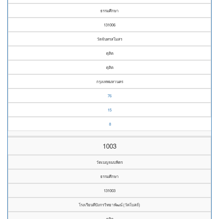
ธรรมศึกษา
131006
วัดจันทรสโมสร
ดุสิต
ดุสิต
กรุงเทพมหานคร
76
15
8
1003
วัดเบญจมบพิตร
ธรรมศึกษา
131003
โรงเรียนทีปังกรวิทยาพัฒน์ (วัดโบสถ์)
ดุสิต