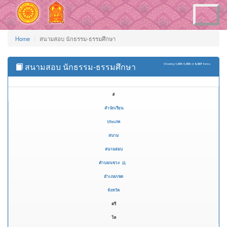
Toggle
navigation
Home
สนามสอบ นักธรรม-ธรรมศึกษา
สนามสอบ นักธรรม-ธรรมศึกษา
Showing
1,001-1,050
of
6,887
items.
#
สำนักเรียน
ประเภท
สนาม
สนามสอบ
ตำบล/แขวง
อำเภอ/เขต
จังหวัด
ตรี
โท