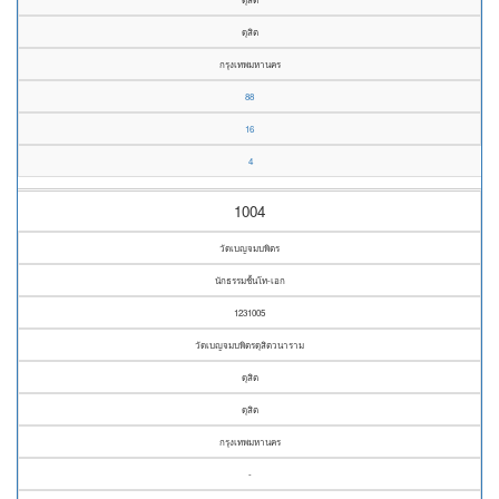
ดุสิต
กรุงเทพมหานคร
88
16
4
1004
วัดเบญจมบพิตร
นักธรรมชั้นโท-เอก
1231005
วัดเบญจมบพิตรดุสิตวนาราม
ดุสิต
ดุสิต
กรุงเทพมหานคร
-