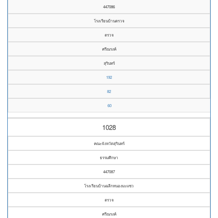
447086
โรงเรียนบ้านตรวจ
ตรวจ
ศรีณรงค์
สุรินทร์
192
82
60
1028
คณะจังหวัดสุรินทร์
ธรรมศึกษา
447087
โรงเรียนบ้านฉลีกหนองมะแซว
ตรวจ
ศรีณรงค์