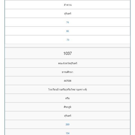
ลำดวน
สุรินทร์
74
66
73
1037
คณะจังหวัดสุรินทร์
ธรรมศึกษา
447038
โรงเรียนบ้านตรึม(ตรึมวิทยานุเคราะห์)
ตรึม
ศีขรภูมิ
สุรินทร์
269
154