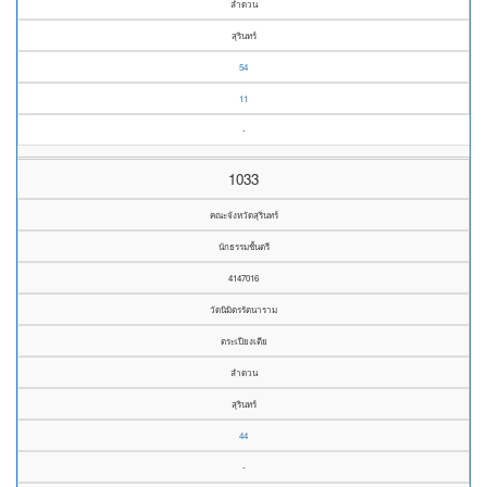
ลำดวน
สุรินทร์
54
11
-
1033
คณะจังหวัดสุรินทร์
นักธรรมชั้นตรี
4147016
วัดนิมิตรรัตนาราม
ตระเปียงเตีย
ลำดวน
สุรินทร์
44
-