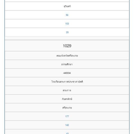
สุรินทร์
56
103
20
1029
คณะจังหวัดศรีสะเกษ
ธรรมศึกษา
440034
โรงเรียนตระกาศประชาสามัคคี
ตระกาจ
กันทรลักษ์
ศรีสะเกษ
177
142
42