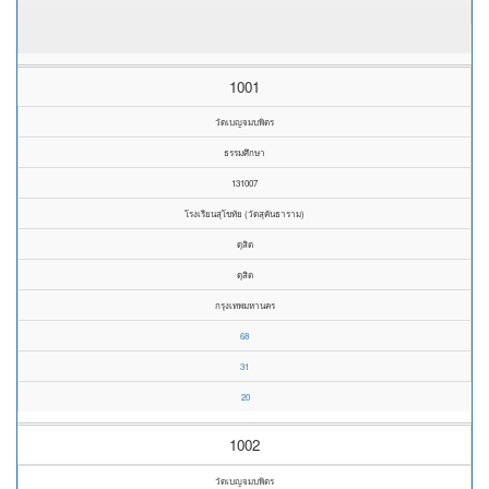
1001
วัดเบญจมบพิตร
ธรรมศึกษา
131007
โรงเรียนสุโขทัย (วัดสุคันธาราม)
ดุสิต
ดุสิต
กรุงเทพมหานคร
68
31
20
1002
วัดเบญจมบพิตร