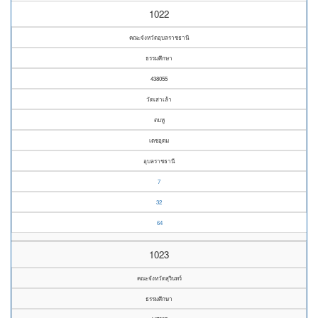
1022
คณะจังหวัดอุบลราชธานี
ธรรมศึกษา
438055
วัดเสาเล้า
ตบหู
เดชอุดม
อุบลราชธานี
7
32
64
1023
คณะจังหวัดสุรินทร์
ธรรมศึกษา