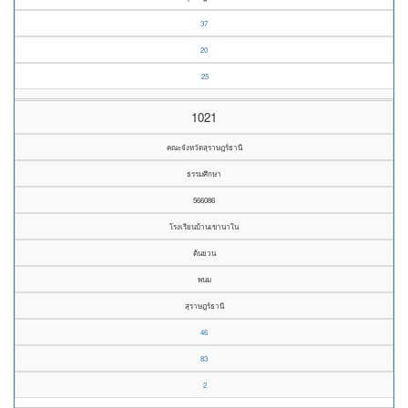
37
20
25
1021
คณะจังหวัดสุราษฎร์ธานี
ธรรมศึกษา
566086
โรงเรียนบ้านเขานาใน
ต้นยวน
พนม
สุราษฎร์ธานี
46
83
2