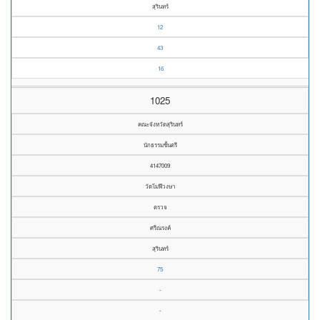
สุรินทร์
12
43
16
1025
คณะจังหวัดสุรินทร์
นักธรรมชั้นตรี
4147009
วัดโมฬีวงษา
ตรวจ
ศรีณรงค์
สุรินทร์
75
-
-