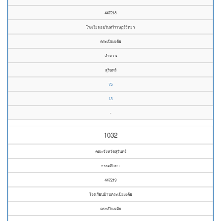
447218
โรงเรียนอมรินทร์ราษฎร์วิทยา
ตระเปียงเตีย
ลำดวน
สุรินทร์
75
13
-
1032
คณะจังหวัดสุรินทร์
ธรรมศึกษา
447219
โรงเรียนบ้านตระเปียงเตีย
ตระเปียงเตีย