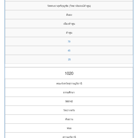
วัดพระธาตุหริภุญชัย (วิทยาลัยสงฆ์ลำพูน)
ต้นธง
เมืองลำพูน
ลำพูน
79
45
25
1020
คณะจังหวัดสุราษฎร์ธานี
ธรรมศึกษา
566142
วัดปากตรัง
ต้นยวน
พนม
สุราษฎร์ธานี