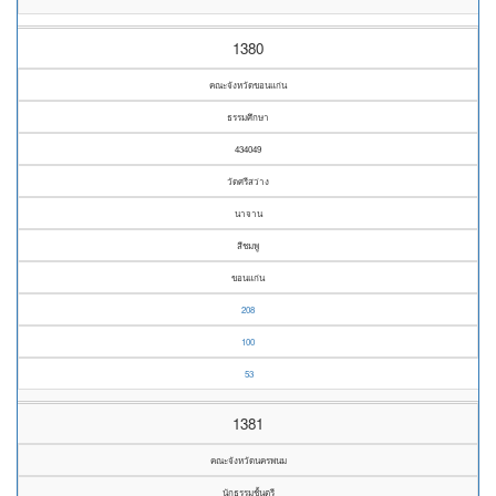
1380
คณะจังหวัดขอนแก่น
ธรรมศึกษา
434049
วัดศรีสว่าง
นาจาน
สีชมพู
ขอนแก่น
208
100
53
1381
คณะจังหวัดนครพนม
นักธรรมชั้นตรี