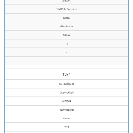
2110001
วัดศรีวิชัยวัฒนาราม
ในเมือง
เมืองชัยนาท
ชัยนาท
73
-
-
1374
คณะจังหวัดเลย
นักธรรมชั้นตรี
4131005
วัดศรีสงคราม
น้ำแคม
ท่าลี่