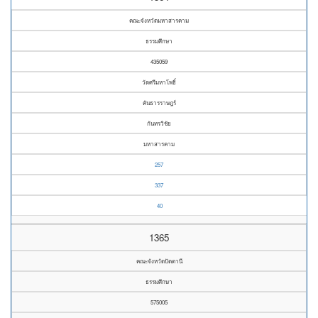
คณะจังหวัดมหาสารคาม
ธรรมศึกษา
435059
วัดศรีมหาโพธิ์
คันธารราษฎร์
กันทรวิชัย
มหาสารคาม
257
337
40
1365
คณะจังหวัดปัตตานี
ธรรมศึกษา
575005