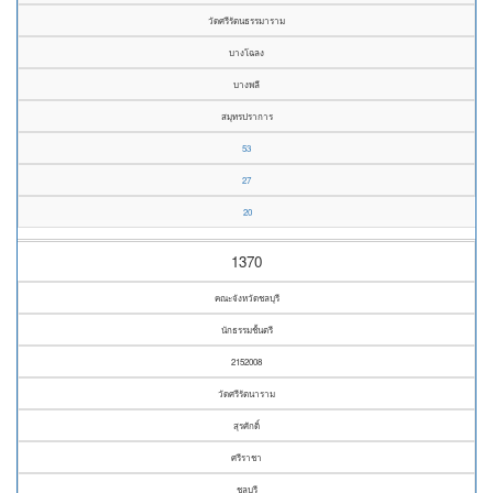
วัดศรีรัตนธรรมาราม
บางโฉลง
บางพลี
สมุทรปราการ
53
27
20
1370
คณะจังหวัดชลบุรี
นักธรรมชั้นตรี
2152008
วัดศรีรัตนาราม
สุรศักดิ์
ศรีราชา
ชลบุรี