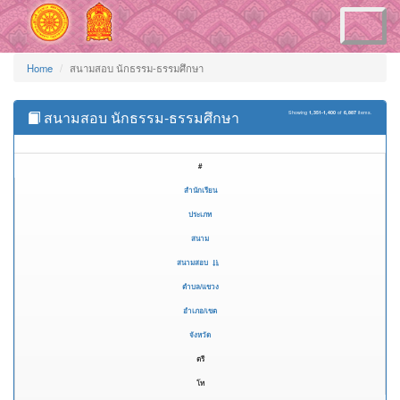
Toggle
navigation
Home
สนามสอบ นักธรรม-ธรรมศึกษา
สนามสอบ นักธรรม-ธรรมศึกษา
Showing
1,351-1,400
of
6,887
items.
#
สำนักเรียน
ประเภท
สนาม
สนามสอบ
ตำบล/แขวง
อำเภอ/เขต
จังหวัด
ตรี
โท