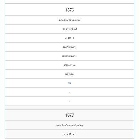
1376
คณะจังหวัดนครพนม
นักธรรมชั้นตรี
4141011
วัดศรีสงคราม
ท่าบ่อสงคราม
ศรีสงคราม
นครพนม
26
-
-
1377
คณะจังหวัดหนองบัวลำภู
ธรรมศึกษา