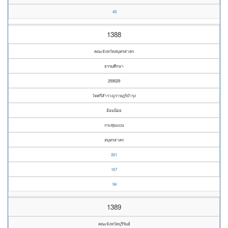
45
1388
คณะจังหวัดสมุทรสาคร
ธรรมศึกษา
259029
วัดศรีสำราญราษฎร์บำรุง
อ้อมน้อย
กระทุ่มแบน
สมุทรสาคร
261
167
94
1389
คณะจังหวัดบุรีรัมย์