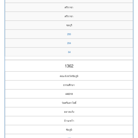
ศรีราชา
ศรีราชา
ชลบุรี
293
204
64
1362
คณะจังหวัดชัยภูมิ
ธรรมศึกษา
446018
วัดศรีมหาโพธิ์
ตลาดแร้ง
บ้านเขว้า
ชัยภูมิ