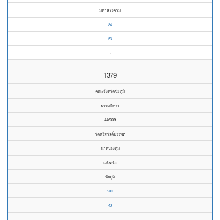
มหาสารคาม
84
53
-
1379
คณะจังหวัดชัยภูมิ
ธรรมศึกษา
446009
วัดศรีสวัสดิ์บรรพต
นาหนองทุ่ม
แก้งคร้อ
ชัยภูมิ
384
43
-