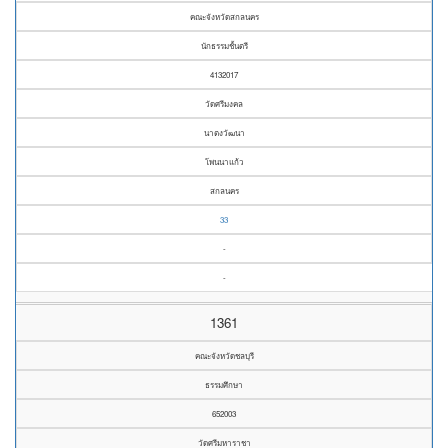
คณะจังหวัดสกลนคร
นักธรรมชั้นตรี
4132017
วัดศรีมงคล
นาตงวัฒนา
โพนนาแก้ว
สกลนคร
33
-
-
1361
คณะจังหวัดชลบุรี
ธรรมศึกษา
652003
วัดศรีมหาราชา