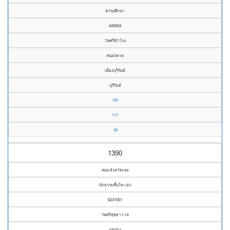
ธรรมศึกษา
445004
วัดศรีสำโรง
หนองตาด
เมืองบุรีรัมย์
บุรีรัมย์
183
117
45
1390
คณะจังหวัดเลย
นักธรรมชั้นโท-เอก
6231001
วัดศรีสุทธาวาส
กุดป่อง