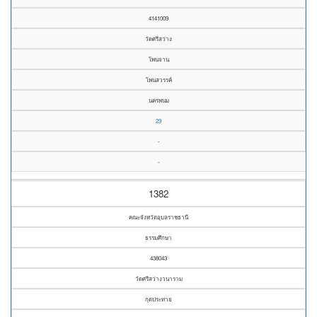
4141009
วัดศรีสว่าง
โพนจาน
โพนสวรรค์
นครพนม
29
-
-
1382
คณะจังหวัดอุบลราชธานี
ธรรมศึกษา
438043
วัดศรีสว่างวนาราม
กุดประทาย