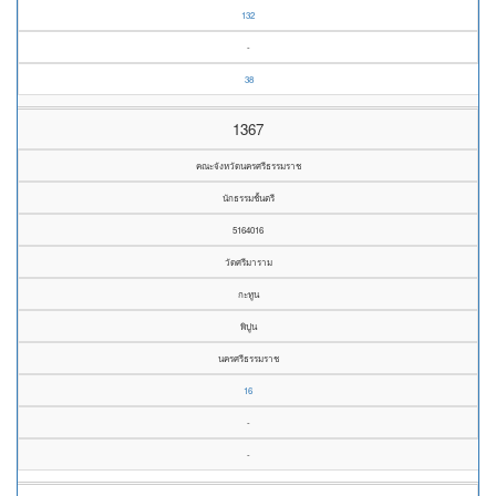
132
-
38
1367
คณะจังหวัดนครศรีธรรมราช
นักธรรมชั้นตรี
5164016
วัดศรีมาราม
กะทูน
พิปูน
นครศรีธรรมราช
16
-
-