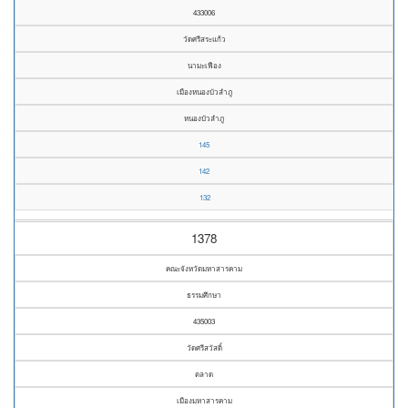
433006
วัดศรีสระแก้ว
นามะเฟือง
เมืองหนองบัวลำภู
หนองบัวลำภู
145
142
132
1378
คณะจังหวัดมหาสารคาม
ธรรมศึกษา
435003
วัดศรีสวัสดิ์
ตลาด
เมืองมหาสารคาม