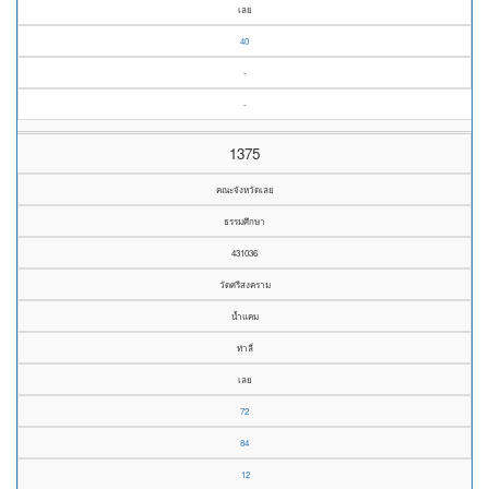
เลย
40
-
-
1375
คณะจังหวัดเลย
ธรรมศึกษา
431036
วัดศรีสงคราม
น้ำแคม
ท่าลี่
เลย
72
84
12