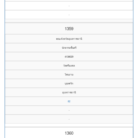
-
-
1359
คณะจังหวัดอุบลราชธานี
นักธรรมชั้นตรี
4138029
วัดศรีมงคล
โพนงาม
บุณฑริก
อุบลราชธานี
82
-
-
1360