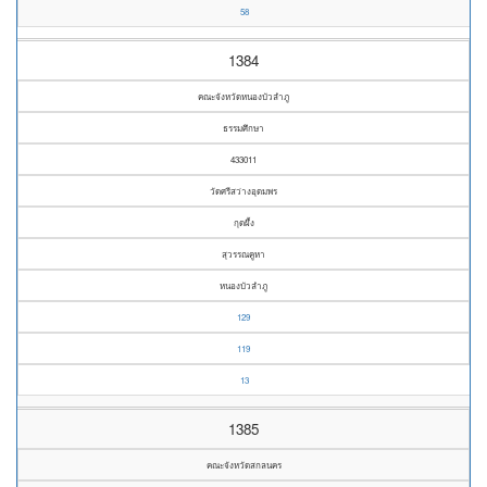
58
1384
คณะจังหวัดหนองบัวลำภู
ธรรมศึกษา
433011
วัดศรีสว่างอุดมพร
กุดผึ้ง
สุวรรณคูหา
หนองบัวลำภู
129
119
13
1385
คณะจังหวัดสกลนคร