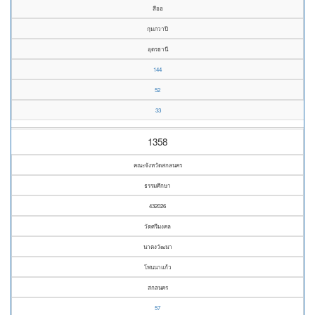
สีออ
กุมภวาปี
อุดรธานี
144
52
33
1358
คณะจังหวัดสกลนคร
ธรรมศึกษา
432026
วัดศรีมงคล
นาตงวัฒนา
โพนนาแก้ว
สกลนคร
57