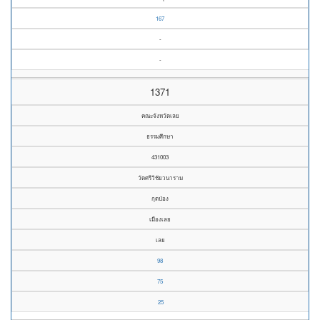
167
-
-
1371
คณะจังหวัดเลย
ธรรมศึกษา
431003
วัดศรีวิชัยวนาราม
กุดป่อง
เมืองเลย
เลย
98
75
25