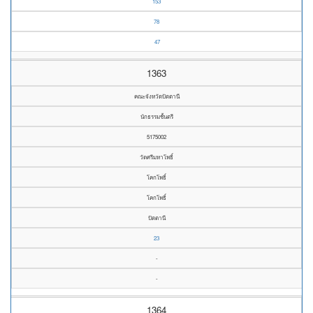
153
78
47
1363
คณะจังหวัดปัตตานี
นักธรรมชั้นตรี
5175002
วัดศรีมหาโพธิ์
โคกโพธิ์
โคกโพธิ์
ปัตตานี
23
-
-
1364