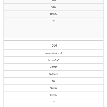
ภูเวียง
ขอนแก่น
39
-
-
1354
คณะจังหวัดอุดรธานี
นักธรรมชั้นตรี
4128015
วัดศรีมงคล
สีออ
กุมภวาปี
อุดรธานี
19