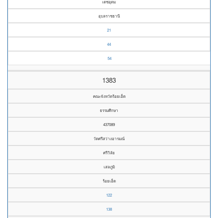
เดชอุดม
อุบลราชธานี
21
44
54
1383
คณะจังหวัดร้อยเอ็ด
ธรรมศึกษา
437089
วัดศรีสว่างอารมณ์
ศรีวิลัย
เสลภูมิ
ร้อยเอ็ด
122
138